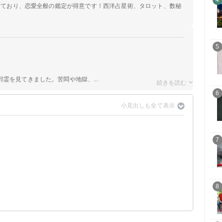
4
定しており、恋愛全般の鑑定が得意です！西洋占星術、タロット、数秘
5
霊を見てきました。苦悶や地獄、...
6
7
8