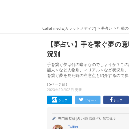
Callat media[カラットメディア]
>
夢占い
>
行動の
【夢占い】手を繋ぐ夢の意味
況別
手を繋ぐ夢は何の暗示なのでしょうか？この
能人＞など人物別、＜リアル＞など状況別、
を繋ぐ夢を見た時の注意点も紹介するので参
( 5ページ目 )
2023年10月02日 更新
シェア
ツイート
シェア
専門家監修 |
占い師 恋愛占い師💘ルナ
Twitter