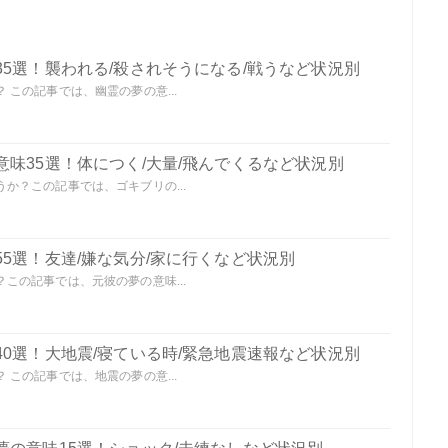
5選！襲われる/殺されそうになる/戦うなど状況別
この記事では、幽霊の夢の意...
味35選！体につく/大量/飛んでくるなど状況別
か？この記事では、ゴキブリの...
5選！友達/嫌な気分/家に行くなど状況別
この記事では、元彼の夢の意味...
0選！大地震/寝ている時/緊急地震速報など状況別
この記事では、地震の夢の意...