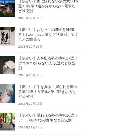
【夢占い】家に帰れない夢の意味15
選！車/帰り道が分からない/電車な
ど状況別
2023年09月26日
【夢占い】おしっこの夢の意味25
選！おねしょ/大量など状況別｜宝く
じとの関係も
2023年10月28日
【夢占い】人を殴る夢の意味27選！
ボコボコ/知らない人/友達など状況
別
2023年10月06日
【夢占い】手を握る・握られる夢の
意味25選！リアル/怖い/好きな人な
ど状況別
2023年10月04日
【夢占い】誘われる夢の意味20選！
デート/好きな人/食事など状況別
2023年11月01日