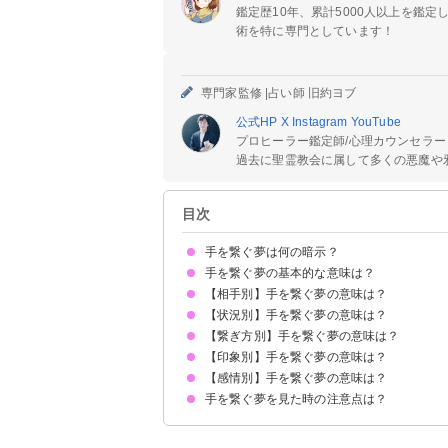
鑑定歴10年、累計5000人以上を鑑
術を特に専門としています！
専門家監修 |
占い師 旧約ヨブ
公式HP
X
Instagram
YouTube
プロヒーラー鑑定師/心理カウンセラー
過去に聖霊教会に属して多くの悪魔や邪
目次
手を繋ぐ夢は何の暗示？
手を繋ぐ夢の基本的な意味は？
【相手別】手を繋ぐ夢の意味は？
チャンスや幸運を掴み取ろうとしている暗示
状況によって意味が決まる
【状況別】手を繋ぐ夢の意味は？
好きな人と手を繋ぐ夢【吉夢】
芸能人と手を繋ぐ夢【吉夢】
異性と手を繋ぐ夢【吉夢・予知夢】
恋人(彼氏・彼女)と手を繋ぐ夢【吉夢】
ツインレイと手を繋ぐ夢【警告夢】
知らない人と手を繋ぐ夢【吉夢】
友達と手を繋ぐ夢【吉夢】
子供と手を繋ぐ夢【吉夢】
先生と手を繋ぐ夢【警告夢】
先輩と手を繋ぐ夢【吉夢】
上司と手を繋ぐ夢【吉夢】
イケメンと手を繋ぐ夢【吉夢】
昔好きだった人と手を繋ぐ夢【凶夢】
知り合いと手を繋ぐ夢【吉夢】
元彼と手を繋ぐ夢【凶夢】
元カノと手を繋ぐ夢【凶夢】
亡くなった人と手を繋ぐ夢【吉夢】
赤ちゃんと手を繋ぐ夢【吉夢】
自分と手を繋ぐ夢【警告夢】
【繋ぎ方別】手を繋ぐ夢の意味は？
リアルな手を繋ぐ夢【予知夢】
手を繋いで歩く夢【吉夢】
手を繋いで走る夢【吉夢】
手を繋いでキスする夢【吉夢】
隠れて手を繋ぐ夢【警告夢】
手を繋いで寝る夢【警告夢】
手を繋いでデートする夢【吉夢】
手を繋ぐのを嫌がられる夢【警告夢】
【印象別】手を繋ぐ夢の意味は？
左手を繋ぐ夢【凶夢】
右手を繋ぐ夢【吉夢】
利き手を繋ぐ夢【吉夢】
両手を繋ぐ夢【吉夢】
恋人繋ぎで手を繋ぐ夢【吉夢・凶夢】
【感情別】手を繋ぐ夢の意味は？
手を繋いで温かい夢【吉夢】
手を繋いで冷たい夢【凶夢】
手を繋いで強い夢【吉夢】
手を繋いで柔らかい夢【吉夢】
手を繋いで優しい夢【吉夢】
手を繋ぐ夢を見た時の注意点は？
手を繋いで幸せな夢【吉夢】
手を繋いで安心する夢【吉夢】
手を繋いで嫌な夢【凶夢】
人間関係を見直す
吉夢なら話さず警告夢や凶夢は人に話す