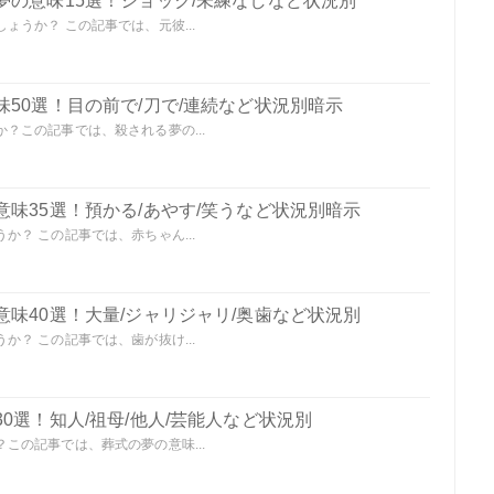
夢の意味15選！ショック/未練なしなど状況別
うか？ この記事では、元彼...
50選！目の前で/刀で/連続など状況別暗示
？この記事では、殺される夢の...
味35選！預かる/あやす/笑うなど状況別暗示
？ この記事では、赤ちゃん...
味40選！大量/ジャリジャリ/奥歯など状況別
？ この記事では、歯が抜け...
0選！知人/祖母/他人/芸能人など状況別
この記事では、葬式の夢の意味...