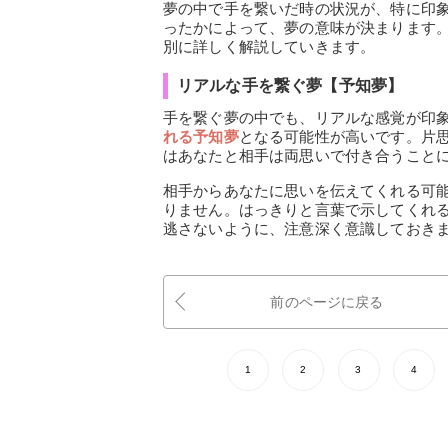
夢の中で手を繋いだ時の状況が、特に印
ったかによって、夢の意味が決まります
別に詳しく解説していきます。
リアルな手を繋ぐ夢【予知夢】
手を繋ぐ夢の中でも、リアルな感覚が印
れる予知夢
となる可能性が高いです。片
はあなたと相手は両思いで付き合うこと
相手からあなたに思いを伝えてくれる可
りません。はっきりと言葉で示してくれ
逃さないように、注意深く意識しておき
前のページに戻る
1
2
3
4