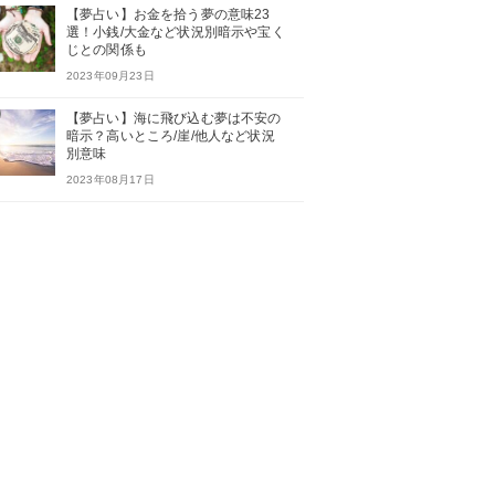
【夢占い】お金を拾う夢の意味23
選！小銭/大金など状況別暗示や宝く
じとの関係も
2023年09月23日
【夢占い】海に飛び込む夢は不安の
暗示？高いところ/崖/他人など状況
別意味
2023年08月17日