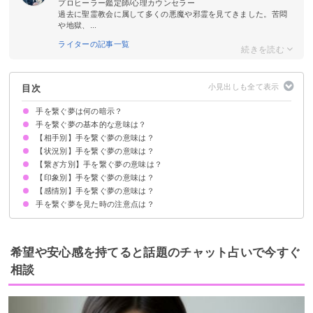
プロヒーラー鑑定師/心理カウンセラー
過去に聖霊教会に属して多くの悪魔や邪霊を見てきました。苦悶
や地獄、...
ライターの記事一覧
目次
手を繋ぐ夢は何の暗示？
手を繋ぐ夢の基本的な意味は？
【相手別】手を繋ぐ夢の意味は？
チャンスや幸運を掴み取ろうとしている暗示
状況によって意味が決まる
【状況別】手を繋ぐ夢の意味は？
好きな人と手を繋ぐ夢【吉夢】
芸能人と手を繋ぐ夢【吉夢】
異性と手を繋ぐ夢【吉夢・予知夢】
恋人(彼氏・彼女)と手を繋ぐ夢【吉夢】
ツインレイと手を繋ぐ夢【警告夢】
知らない人と手を繋ぐ夢【吉夢】
友達と手を繋ぐ夢【吉夢】
子供と手を繋ぐ夢【吉夢】
先生と手を繋ぐ夢【警告夢】
先輩と手を繋ぐ夢【吉夢】
上司と手を繋ぐ夢【吉夢】
イケメンと手を繋ぐ夢【吉夢】
昔好きだった人と手を繋ぐ夢【凶夢】
知り合いと手を繋ぐ夢【吉夢】
元彼と手を繋ぐ夢【凶夢】
元カノと手を繋ぐ夢【凶夢】
亡くなった人と手を繋ぐ夢【吉夢】
赤ちゃんと手を繋ぐ夢【吉夢】
自分と手を繋ぐ夢【警告夢】
【繋ぎ方別】手を繋ぐ夢の意味は？
リアルな手を繋ぐ夢【予知夢】
手を繋いで歩く夢【吉夢】
手を繋いで走る夢【吉夢】
手を繋いでキスする夢【吉夢】
隠れて手を繋ぐ夢【警告夢】
手を繋いで寝る夢【警告夢】
手を繋いでデートする夢【吉夢】
手を繋ぐのを嫌がられる夢【警告夢】
【印象別】手を繋ぐ夢の意味は？
左手を繋ぐ夢【凶夢】
右手を繋ぐ夢【吉夢】
利き手を繋ぐ夢【吉夢】
両手を繋ぐ夢【吉夢】
恋人繋ぎで手を繋ぐ夢【吉夢・凶夢】
【感情別】手を繋ぐ夢の意味は？
手を繋いで温かい夢【吉夢】
手を繋いで冷たい夢【凶夢】
手を繋いで強い夢【吉夢】
手を繋いで柔らかい夢【吉夢】
手を繋いで優しい夢【吉夢】
手を繋ぐ夢を見た時の注意点は？
手を繋いで幸せな夢【吉夢】
手を繋いで安心する夢【吉夢】
手を繋いで嫌な夢【凶夢】
人間関係を見直す
吉夢なら話さず警告夢や凶夢は人に話す
希望や安心感を持てると話題のチャット占いで今すぐ
相談