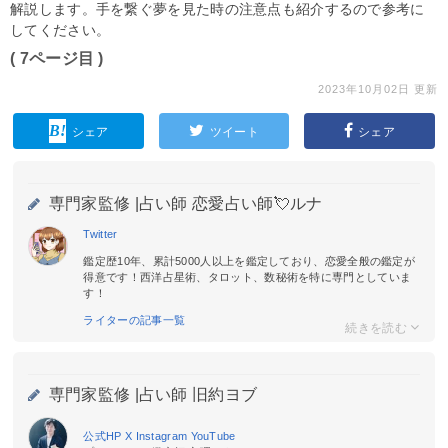
解説します。手を繋ぐ夢を見た時の注意点も紹介するので参考に
してください。
( 7ページ目 )
2023年10月02日 更新
シェア
ツイート
シェア
専門家監修 |
占い師 恋愛占い師💘ルナ
Twitter
鑑定歴10年、累計5000人以上を鑑定しており、恋愛全般の鑑定が
得意です！西洋占星術、タロット、数秘術を特に専門としていま
す！
ライターの記事一覧
専門家監修 |
占い師 旧約ヨブ
公式HP
X
Instagram
YouTube