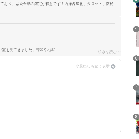
4
定しており、恋愛全般の鑑定が得意です！西洋占星術、タロット、数秘
5
霊を見てきました。苦悶や地獄、...
6
7
8