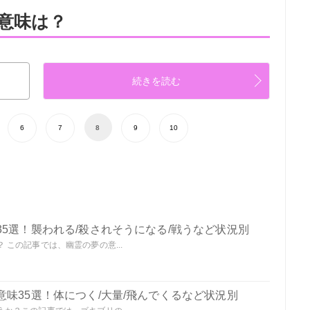
意味は？
続きを読む
6
7
8
9
10
5選！襲われる/殺されそうになる/戦うなど状況別
この記事では、幽霊の夢の意...
味35選！体につく/大量/飛んでくるなど状況別