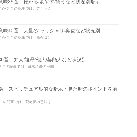
味35選！預かる/あやす/笑うなど状況別暗示
？ この記事では、赤ちゃん...
味40選！大量/ジャリジャリ/奥歯など状況別
？ この記事では、歯が抜け...
0選！知人/祖母/他人/芸能人など状況別
この記事では、葬式の夢の意味...
0選！スピリチュアル的な暗示・見た時のポイントを解
の記事では、死ぬ夢の意味を...