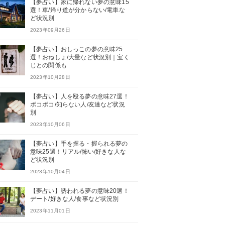
【夢占い】家に帰れない夢の意味15
選！車/帰り道が分からない/電車な
ど状況別
2023年09月26日
【夢占い】おしっこの夢の意味25
選！おねしょ/大量など状況別｜宝く
じとの関係も
2023年10月28日
【夢占い】人を殴る夢の意味27選！
ボコボコ/知らない人/友達など状況
別
2023年10月06日
【夢占い】手を握る・握られる夢の
意味25選！リアル/怖い/好きな人な
ど状況別
2023年10月04日
【夢占い】誘われる夢の意味20選！
デート/好きな人/食事など状況別
2023年11月01日