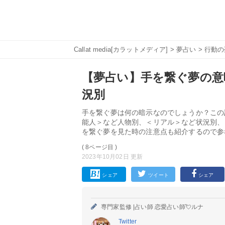
Callat media[カラットメディア]
>
夢占い
>
行動の
【夢占い】手を繋ぐ夢の意味
況別
手を繋ぐ夢は何の暗示なのでしょうか？この
能人＞など人物別、＜リアル＞など状況別、
を繋ぐ夢を見た時の注意点も紹介するので参
( 8ページ目 )
2023年10月02日 更新
シェア
ツイート
シェア
専門家監修 |
占い師 恋愛占い師💘ルナ
Twitter