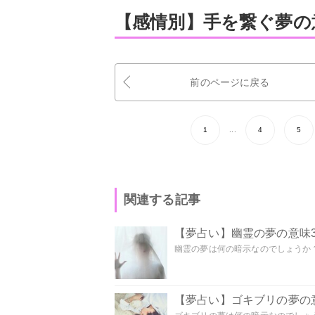
【感情別】手を繋ぐ夢の
前のページに戻る
1
...
4
5
関連する記事
【夢占い】幽霊の夢の意味3
幽霊の夢は何の暗示なのでしょうか？ 
【夢占い】ゴキブリの夢の意