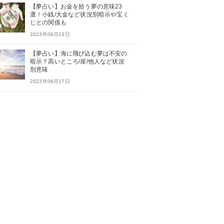
【夢占い】お金を拾う夢の意味23
選！小銭/大金など状況別暗示や宝く
じとの関係も
2023年09月23日
【夢占い】海に飛び込む夢は不安の
暗示？高いところ/崖/他人など状況
別意味
2023年08月17日