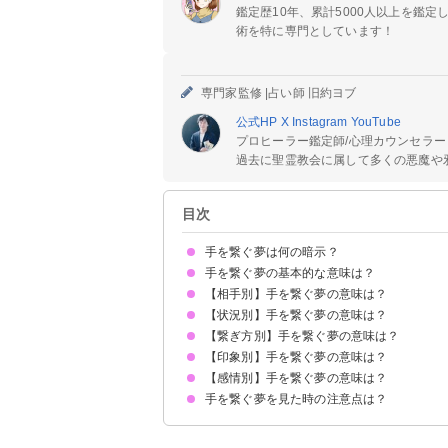
鑑定歴10年、累計5000人以上を鑑
術を特に専門としています！
専門家監修 |
占い師 旧約ヨブ
公式HP
X
Instagram
YouTube
プロヒーラー鑑定師/心理カウンセラー
過去に聖霊教会に属して多くの悪魔や邪
目次
手を繋ぐ夢は何の暗示？
手を繋ぐ夢の基本的な意味は？
【相手別】手を繋ぐ夢の意味は？
チャンスや幸運を掴み取ろうとしている暗示
状況によって意味が決まる
【状況別】手を繋ぐ夢の意味は？
好きな人と手を繋ぐ夢【吉夢】
芸能人と手を繋ぐ夢【吉夢】
異性と手を繋ぐ夢【吉夢・予知夢】
恋人(彼氏・彼女)と手を繋ぐ夢【吉夢】
ツインレイと手を繋ぐ夢【警告夢】
知らない人と手を繋ぐ夢【吉夢】
友達と手を繋ぐ夢【吉夢】
子供と手を繋ぐ夢【吉夢】
先生と手を繋ぐ夢【警告夢】
先輩と手を繋ぐ夢【吉夢】
上司と手を繋ぐ夢【吉夢】
イケメンと手を繋ぐ夢【吉夢】
昔好きだった人と手を繋ぐ夢【凶夢】
知り合いと手を繋ぐ夢【吉夢】
元彼と手を繋ぐ夢【凶夢】
元カノと手を繋ぐ夢【凶夢】
亡くなった人と手を繋ぐ夢【吉夢】
赤ちゃんと手を繋ぐ夢【吉夢】
自分と手を繋ぐ夢【警告夢】
【繋ぎ方別】手を繋ぐ夢の意味は？
リアルな手を繋ぐ夢【予知夢】
手を繋いで歩く夢【吉夢】
手を繋いで走る夢【吉夢】
手を繋いでキスする夢【吉夢】
隠れて手を繋ぐ夢【警告夢】
手を繋いで寝る夢【警告夢】
手を繋いでデートする夢【吉夢】
手を繋ぐのを嫌がられる夢【警告夢】
【印象別】手を繋ぐ夢の意味は？
左手を繋ぐ夢【凶夢】
右手を繋ぐ夢【吉夢】
利き手を繋ぐ夢【吉夢】
両手を繋ぐ夢【吉夢】
恋人繋ぎで手を繋ぐ夢【吉夢・凶夢】
【感情別】手を繋ぐ夢の意味は？
手を繋いで温かい夢【吉夢】
手を繋いで冷たい夢【凶夢】
手を繋いで強い夢【吉夢】
手を繋いで柔らかい夢【吉夢】
手を繋いで優しい夢【吉夢】
手を繋ぐ夢を見た時の注意点は？
手を繋いで幸せな夢【吉夢】
手を繋いで安心する夢【吉夢】
手を繋いで嫌な夢【凶夢】
人間関係を見直す
吉夢なら話さず警告夢や凶夢は人に話す