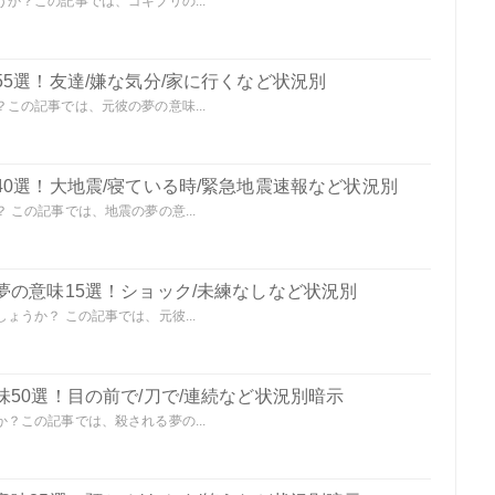
か？この記事では、ゴキブリの...
5選！友達/嫌な気分/家に行くなど状況別
この記事では、元彼の夢の意味...
0選！大地震/寝ている時/緊急地震速報など状況別
この記事では、地震の夢の意...
夢の意味15選！ショック/未練なしなど状況別
うか？ この記事では、元彼...
50選！目の前で/刀で/連続など状況別暗示
？この記事では、殺される夢の...