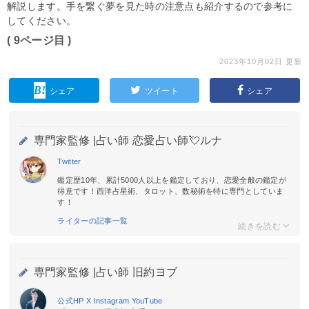
解説します。手を繋ぐ夢を見た時の注意点も紹介するので参考に
してください。
( 9ページ目 )
2023年10月02日 更新
シェア
ツイート
シェア
専門家監修 |
占い師 恋愛占い師💘ルナ
Twitter
鑑定歴10年、累計5000人以上を鑑定しており、恋愛全般の鑑定が
得意です！西洋占星術、タロット、数秘術を特に専門としていま
す！
ライターの記事一覧
専門家監修 |
占い師 旧約ヨブ
公式HP
X
Instagram
YouTube