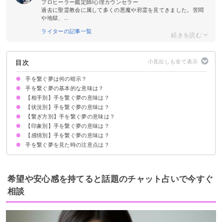
プロヒーラー鑑定師/心理カウンセラー
過去に聖霊教会に属して多くの悪魔や邪霊を見てきました。苦悶
や地獄、...
ライターの記事一覧
目次
手を繋ぐ夢は何の暗示？
手を繋ぐ夢の基本的な意味は？
【相手別】手を繋ぐ夢の意味は？
チャンスや幸運を掴み取ろうとしている暗示
状況によって意味が決まる
【状況別】手を繋ぐ夢の意味は？
好きな人と手を繋ぐ夢【吉夢】
芸能人と手を繋ぐ夢【吉夢】
異性と手を繋ぐ夢【吉夢・予知夢】
恋人(彼氏・彼女)と手を繋ぐ夢【吉夢】
ツインレイと手を繋ぐ夢【警告夢】
知らない人と手を繋ぐ夢【吉夢】
友達と手を繋ぐ夢【吉夢】
子供と手を繋ぐ夢【吉夢】
先生と手を繋ぐ夢【警告夢】
先輩と手を繋ぐ夢【吉夢】
上司と手を繋ぐ夢【吉夢】
イケメンと手を繋ぐ夢【吉夢】
昔好きだった人と手を繋ぐ夢【凶夢】
知り合いと手を繋ぐ夢【吉夢】
元彼と手を繋ぐ夢【凶夢】
元カノと手を繋ぐ夢【凶夢】
亡くなった人と手を繋ぐ夢【吉夢】
赤ちゃんと手を繋ぐ夢【吉夢】
自分と手を繋ぐ夢【警告夢】
【繋ぎ方別】手を繋ぐ夢の意味は？
リアルな手を繋ぐ夢【予知夢】
手を繋いで歩く夢【吉夢】
手を繋いで走る夢【吉夢】
手を繋いでキスする夢【吉夢】
隠れて手を繋ぐ夢【警告夢】
手を繋いで寝る夢【警告夢】
手を繋いでデートする夢【吉夢】
手を繋ぐのを嫌がられる夢【警告夢】
【印象別】手を繋ぐ夢の意味は？
左手を繋ぐ夢【凶夢】
右手を繋ぐ夢【吉夢】
利き手を繋ぐ夢【吉夢】
両手を繋ぐ夢【吉夢】
恋人繋ぎで手を繋ぐ夢【吉夢・凶夢】
【感情別】手を繋ぐ夢の意味は？
手を繋いで温かい夢【吉夢】
手を繋いで冷たい夢【凶夢】
手を繋いで強い夢【吉夢】
手を繋いで柔らかい夢【吉夢】
手を繋いで優しい夢【吉夢】
手を繋ぐ夢を見た時の注意点は？
手を繋いで幸せな夢【吉夢】
手を繋いで安心する夢【吉夢】
手を繋いで嫌な夢【凶夢】
人間関係を見直す
吉夢なら話さず警告夢や凶夢は人に話す
希望や安心感を持てると話題のチャット占いで今すぐ
相談