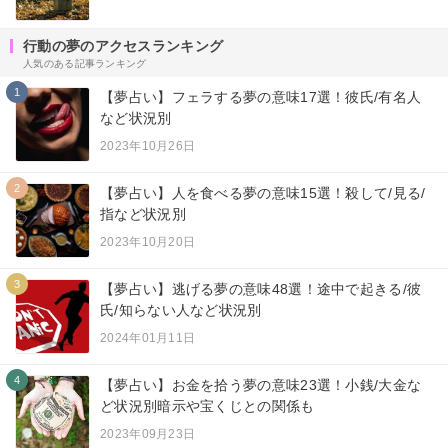
行動の夢のアクセスランキング
人気のある記事ランキング
1
【夢占い】フェラする夢の意味17選！彼氏/有名人
など状況別
2023年10月26日
2
【夢占い】人を食べる夢の意味15選！殺して/見る/
指など状況別
2023年10月20日
3
【夢占い】逃げる夢の意味48選！途中で起きる/彼
氏/知らない人など状況別
2024年01月11日
4
【夢占い】お金を拾う夢の意味23選！小銭/大金な
ど状況別暗示や宝くじとの関係も
2023年09月23日