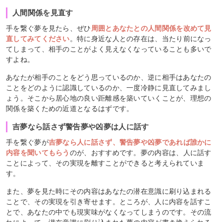
人間関係を見直す
手を繋ぐ夢を見たら、ぜひ
周囲とあなたとの人間関係を改めて見
直してみてください
。特に身近な人との存在は、当たり前になっ
てしまって、相手のことがよく見えなくなっていることも多いで
すよね。
あなたが相手のことをどう思っているのか、逆に相手はあなたの
ことをどのように認識しているのか、一度冷静に見直してみまし
ょう。そこから居心地の良い距離感を築いていくことが、理想の
関係を築くための近道となるはずです。
吉夢なら話さず警告夢や凶夢は人に話す
手を繋ぐ夢が
吉夢なら人に話さず、警告夢や凶夢であれば誰かに
内容を聞いてもらう
のが、おすすめです。夢の内容は、人に話す
ことによって、その実現を離すことができると考えられていま
す。
また、夢を見た時にその内容はあなたの潜在意識に刷り込まれる
ことで、その実現を引き寄せます。ところが、人に内容を話すこ
とで、あなたの中でも現実味がなくなってしまうのです。その流