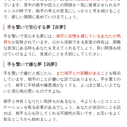
ています。意中の相手や恋人との関係を一気に進展させられるチ
ャンスの時です。相手の考えや意見にしっかりと耳を傾けること
で、嬉しい展開に進めていけるでしょう。
手を繋いで安心する夢【吉夢】
手を繋いで安心する夢には、
相手に友情を感じているあなたの気
持ち
が反映されています。心から信頼できる友達の存在は、困難
な状況にある時もあなたを支えてくれるでしょう。良い関係を続
けていけるように、友達のことを大切にしてください。
手を繋いで嫌な夢【凶夢】
手を繋いで嫌だと感じたら、
まだ相手との距離がある
ことを暗示
しています。相手のことが嫌いな訳ではありません。手を繋ぐの
って、相手に不快感や嫌悪感がなくても、よっぽど親しい人でな
いと居心地が悪いものですよね。
相手と仲良くなりたい気持ちがあるなら、今よりもっとコミュニ
ケーションを取る必要があるでしょう。あなたが自分のことを話
せば、相手も心を許してくれる可能性が高いです。お互いをよく
知るところから始めましょう。