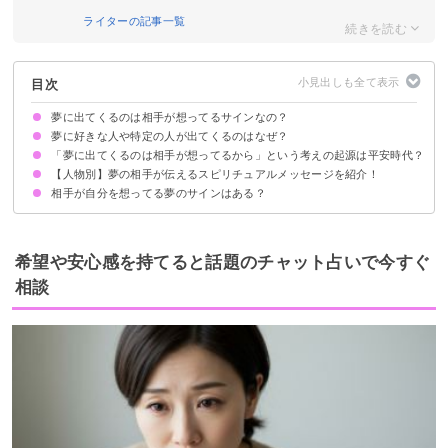
ライターの記事一覧
目次
夢に出てくるのは相手が想ってるサインなの？
夢に好きな人や特定の人が出てくるのはなぜ？
「夢に出てくるのは相手が想ってるから」という考えの起源は平安時代？
①直近で会った人は夢に出てきやすい
②フロイト・ユングの夢分析では夢は「願望充足」とされる
【人物別】夢の相手が伝えるスピリチュアルメッセージを紹介！
万葉集(奈良時代)の和歌にはその考えが見られる
平安時代には「好きな人が夢に出るのは自分が想ってるから」という考えも
浸透
相手が自分を想ってる夢のサインはある？
好きな人の夢は気持ちの高まり
職場の異性の夢は素敵な恋が始まる予兆
元彼の夢は過去に執着しているサイン
亡くなった人の夢はあなたへの重要なメッセージ
元旦那の夢は現状に不満がある暗示
①夢で告白された
②夢を見た後もドキドキしている
③相手との間にシンクロニシティが起こる
④相手と波長が共鳴し始める
⑤スピリチュアルな奇跡が起こる
希望や安心感を持てると話題のチャット占いで今すぐ
相談