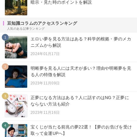
暗示・見た時のポイントを解説
豆知識コラムのアクセスランキング
人気のある記事ランキング
1
エロい夢を見る方法はある？科学的根拠・夢のメカ
ニズムから解説
2024年01月17日
2
明晰夢を見る人には天才が多い？理由や明晰夢を見
る人の特徴を解説
2023年11月09日
3
正夢になる方法はある？人に話すのはNG？正夢に
ならない方法も紹介
2023年11月16日
4
宝くじが当たる前兆の夢22選！【夢のお告げを受け
取って金運UPへ】