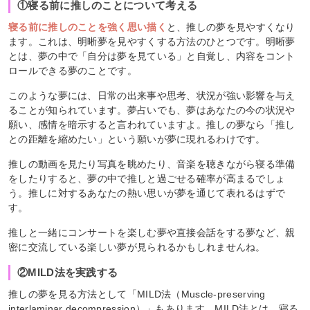
①寝る前に推しのことについて考える
寝る前に推しのことを強く思い描く
と、推しの夢を見やすくなり
ます。これは、明晰夢を見やすくする方法のひとつです。明晰夢
とは、夢の中で「自分は夢を見ている」と自覚し、内容をコント
ロールできる夢のことです。
このような夢には、日常の出来事や思考、状況が強い影響を与え
ることが知られています。夢占いでも、夢はあなたの今の状況や
願い、感情を暗示すると言われていますよ。推しの夢なら「推し
との距離を縮めたい」という願いが夢に現れるわけです。
推しの動画を見たり写真を眺めたり、音楽を聴きながら寝る準備
をしたりすると、夢の中で推しと過ごせる確率が高まるでしょ
う。推しに対するあなたの熱い思いが夢を通じて表れるはずで
す。
推しと一緒にコンサートを楽しむ夢や直接会話をする夢など、親
密に交流している楽しい夢が見られるかもしれませんね。
②MILD法を実践する
推しの夢を見る方法として「MILD法（Muscle-preserving
interlaminar decompression）」もあります。MILD法とは、寝る