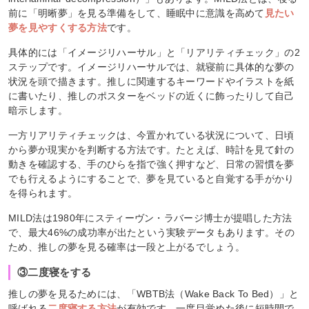
前に「明晰夢」を見る準備をして、睡眠中に意識を高めて
見たい
夢を見やすくする方法
です。
具体的には「イメージリハーサル」と「リアリティチェック」の2
ステップです。イメージリハーサルでは、就寝前に具体的な夢の
状況を頭で描きます。推しに関連するキーワードやイラストを紙
に書いたり、推しのポスターをベッドの近くに飾ったりして自己
暗示します。
一方リアリティチェックは、今置かれている状況について、日頃
から夢か現実かを判断する方法です。たとえば、時計を見て針の
動きを確認する、手のひらを指で強く押すなど、日常の習慣を夢
でも行えるようにすることで、夢を見ていると自覚する手がかり
を得られます。
MILD法は1980年にスティーヴン・ラバージ博士が提唱した方法
で、最大46%の成功率が出たという実験データもあります。その
ため、推しの夢を見る確率は一段と上がるでしょう。
③二度寝をする
推しの夢を見るためには、「WBTB法（Wake Back To Bed）」と
呼ばれる
二度寝する方法
が有効です。一度目覚めた後に短時間で