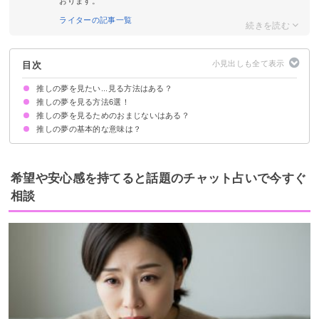
おります。
ライターの記事一覧
目次
推しの夢を見たい...見る方法はある？
推しの夢を見る方法6選！
推しの夢を見るためのおまじないはある？
①寝る前に推しのことについて考える
②MILD法を実践する
③二度寝をする
④ビタミンや魚を摂取する
⑤普段から注意深く世界を観察する
⑥夢日記をつける
推しの夢の基本的な意味は？
「推しの夢を見る」と口に出す
見たい推しの夢について紙に書く
枕の下に推しの写真を置く
見たい推しの夢の内容を寝る前にイメージする
推しの曲や声を聴きながら寝る
才能や魅力の高まりを暗示
希望や安心感を持てると話題のチャット占いで今すぐ
相談