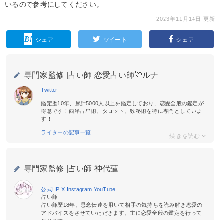
いるので参考にしてください。
2023年11月14日 更新
シェア
ツイート
シェア
専門家監修 |
占い師 恋愛占い師💘ルナ
Twitter
鑑定歴10年、累計5000人以上を鑑定しており、恋愛全般の鑑定が
得意です！西洋占星術、タロット、数秘術を特に専門としていま
す！
ライターの記事一覧
専門家監修 |
占い師 神代蓮
公式HP
X
Instagram
YouTube
占い師
占い師歴18年。思念伝達を用いて相手の気持ちを読み解き恋愛の
アドバイスをさせていただきます。主に恋愛全般の鑑定を行って