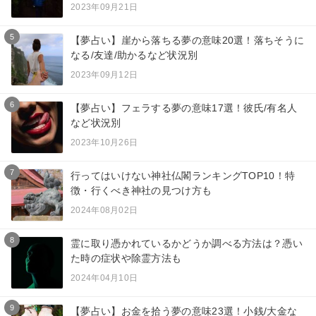
2023年09月21日
5
【夢占い】崖から落ちる夢の意味20選！落ちそうに
なる/友達/助かるなど状況別
2023年09月12日
6
【夢占い】フェラする夢の意味17選！彼氏/有名人
など状況別
2023年10月26日
7
行ってはいけない神社仏閣ランキングTOP10！特
徴・行くべき神社の見つけ方も
2024年08月02日
8
霊に取り憑かれているかどうか調べる方法は？憑い
た時の症状や除霊方法も
2024年04月10日
9
【夢占い】お金を拾う夢の意味23選！小銭/大金な