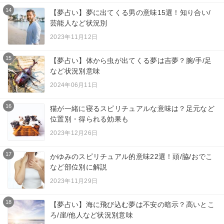
14
【夢占い】夢に出てくる男の意味15選！知り合い/
芸能人など状況別
2023年11月12日
15
【夢占い】体から虫が出てくる夢は吉夢？腕/手/足
など状況別意味
2024年06月11日
16
猫が一緒に寝るスピリチュアルな意味は？足元など
位置別・得られる効果も
2023年12月26日
17
かゆみのスピリチュアル的意味22選！頭/脇/おでこ
など部位別に解説
2023年11月29日
18
【夢占い】海に飛び込む夢は不安の暗示？高いとこ
ろ/崖/他人など状況別意味