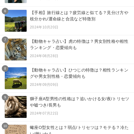
6
【手相】旅行線とは？疲労線と似てる？見分け方や
枝分かれ/運命線と合流など特徴別
2024年10月20日
7
【動物キャラ占い】虎の特徴は？男女別性格や相性
ランキング・恋愛傾向も
2024年08月28日
8
【動物キャラ占い】ひつじの特徴は？相性ランキン
グや男女別性格・恋愛傾向も
2024年09月09日
9
獅子座A型男性の性格は？追いかける女/夜/トリセツ
や嘘つき/長男も
2024年07月22日
10
蠍座O型女性とは？弱点/トリセツは？モテる？冷た
い/怖いかも