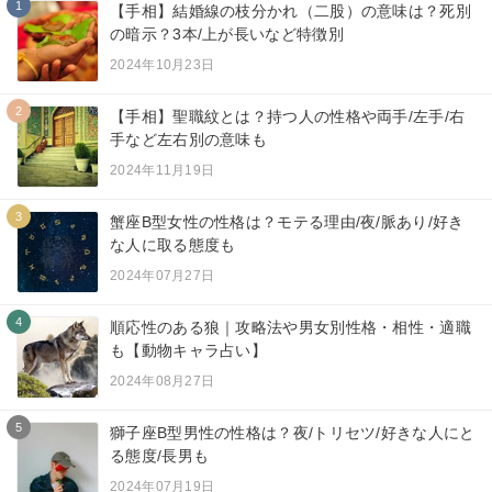
1
【手相】結婚線の枝分かれ（二股）の意味は？死別
の暗示？3本/上が長いなど特徴別
2024年10月23日
2
【手相】聖職紋とは？持つ人の性格や両手/左手/右
手など左右別の意味も
2024年11月19日
3
蟹座B型女性の性格は？モテる理由/夜/脈あり/好き
な人に取る態度も
2024年07月27日
4
順応性のある狼｜攻略法や男女別性格・相性・適職
も【動物キャラ占い】
2024年08月27日
5
獅子座B型男性の性格は？夜/トリセツ/好きな人にと
る態度/長男も
2024年07月19日