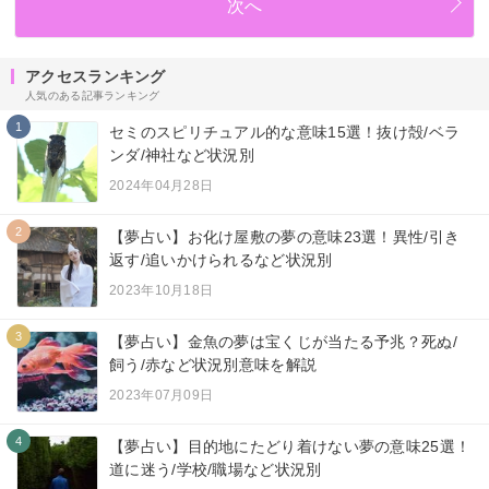
次へ
アクセスランキング
人気のある記事ランキング
1
セミのスピリチュアル的な意味15選！抜け殻/ベラ
ンダ/神社など状況別
2024年04月28日
2
【夢占い】お化け屋敷の夢の意味23選！異性/引き
返す/追いかけられるなど状況別
2023年10月18日
3
【夢占い】金魚の夢は宝くじが当たる予兆？死ぬ/
飼う/赤など状況別意味を解説
2023年07月09日
4
【夢占い】目的地にたどり着けない夢の意味25選！
道に迷う/学校/職場など状況別