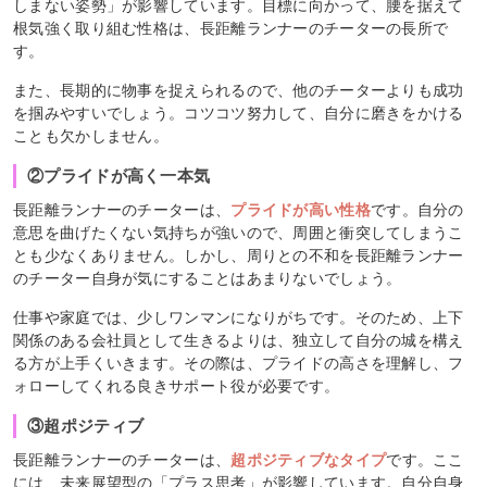
しまない姿勢」が影響しています。目標に向かって、腰を据えて
根気強く取り組む性格は、長距離ランナーのチーターの長所で
す。
また、長期的に物事を捉えられるので、他のチーターよりも成功
を掴みやすいでしょう。コツコツ努力して、自分に磨きをかける
ことも欠かしません。
②プライドが高く一本気
長距離ランナーのチーターは、
プライドが高い性格
です。自分の
意思を曲げたくない気持ちが強いので、周囲と衝突してしまうこ
とも少なくありません。しかし、周りとの不和を長距離ランナー
のチーター自身が気にすることはあまりないでしょう。
仕事や家庭では、少しワンマンになりがちです。そのため、上下
関係のある会社員として生きるよりは、独立して自分の城を構え
る方が上手くいきます。その際は、プライドの高さを理解し、フ
ォローしてくれる良きサポート役が必要です。
③超ポジティブ
長距離ランナーのチーターは、
超ポジティブなタイプ
です。ここ
には、未来展望型の「プラス思考」が影響しています。自分自身