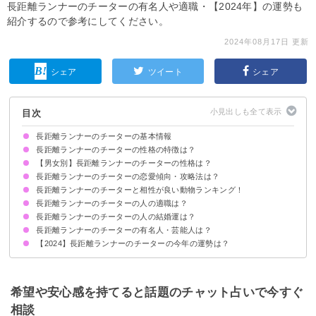
長距離ランナーのチーターの有名人や適職・【2024年】の運勢も
紹介するので参考にしてください。
2024年08月17日 更新
シェア
ツイート
シェア
目次
長距離ランナーのチーターの基本情報
長距離ランナーのチーターの性格の特徴は？
【男女別】長距離ランナーのチーターの性格は？
①コツコツ頑張れる努力家
②プライドが高く一本気
③超ポジティブ
④臨機応変に対応できる
⑤勇敢でスピーディー
長距離ランナーのチーターの恋愛傾向・攻略法は？
男性の長距離ランナーのチーターの性格の特徴
女性の長距離ランナーのチーターの性格の特徴
長距離ランナーのチーターと相性が良い動物ランキング！
好きなタイプ
攻略法・落とし方
長距離ランナーのチーターの人の適職は？
5位：リーダーとなるゾウ
4位：粘り強いひつじ
3位：母性豊かなコアラ
2位：品格のあるチーター
1位：落ち着きのない猿
長距離ランナーのチーターの人の結婚運は？
長距離ランナーのチーターの有名人・芸能人は？
【2024】長距離ランナーのチーターの今年の運勢は？
希望や安心感を持てると話題のチャット占いで今すぐ
相談