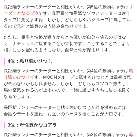
長距離ランナーのチーターと相性がいい、第5位の動物キャラは
リ
ーダーとなるゾウ
です。真面目で慎重派なゾウとチーターは違う
タイプに見えますね。しかし、どちらもSUNグループに属してい
るので意外と波長の合う組み合わせですよ。
ただし、相手と性格が違うからとお互いが自分を偽るのではな
く、ナチュラルに接することが大切です。こうすることで、より
相手に心を配れるようになり、自然と仲が深まります。
4位：粘り強いひつじ
長距離ランナーのチーターと相性がいい、第4位の動物キャラは
粘
り強いひつじ
です。MOONグループに属するひつじとは最初は気
が合わないかもしれません。しかし、どちらもコツコツ努力し、
場の空気を作るのが上手いので、一緒に過ごすうちに居心地良く
なるでしょう。
長距離ランナーのチーターと粘り強いひつじが絆を深めるには、
会話やデートを重ね、お互いのペースを掴むことが大切です。
3位：母性豊かなコアラ
長距離ランナーのチーターと相性がいい、第3位の動物キャラは
母