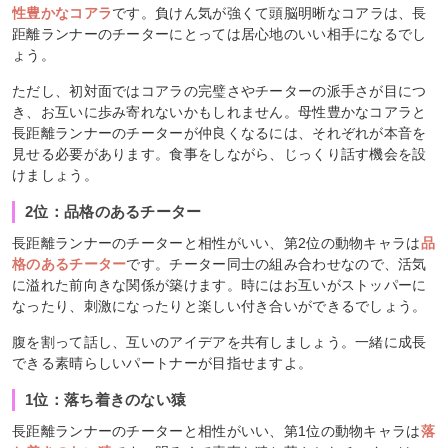
性豊かなコアラ
です。負けん気が強くて頭脳明晰なコアラは、長
距離ランナーのチーターにとっては居心地のいい相手になるでし
ょう。
ただし、初対面ではコアラの完璧さやチーターの派手さが目につ
き、お互いに歩み寄れないかもしれません。母性豊かなコアラと
長距離ランナーのチーターが仲良くなるには、それぞれが本音を
見せる必要があります。食事をしながら、じっくり話す機会を設
けましょう。
2位：品格のあるチーター
長距離ランナーのチーターと相性がいい、第2位の動物キャラは
品
格のあるチーター
です。チーター同士の組み合わせなので、活気
に溢れた前向きな関係が築けます。時にはお互いがストッパーに
なったり、刺激になったりと楽しい付き合いができるでしょう。
腹を割って話し、互いのアイデアを共有しましょう。一緒に成長
できる素晴らしいパートナーが目指せますよ。
1位：落ち着きのない猿
長距離ランナーのチーターと相性がいい、第1位の動物キャラは
落