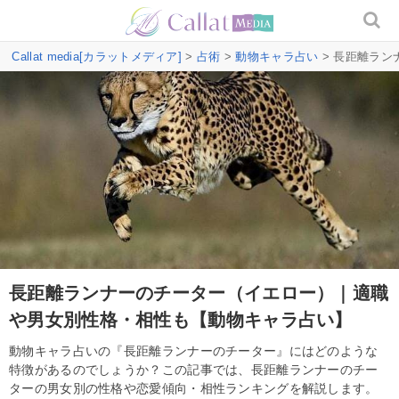
Callat media[カラットメディア]
>
占術
>
動物キャラ占い
> 長距離ラ
長距離ランナーのチーター（イエロー）｜適職
や男女別性格・相性も【動物キャラ占い】
動物キャラ占いの『長距離ランナーのチーター』にはどのような
特徴があるのでしょうか？この記事では、長距離ランナーのチー
ターの男女別の性格や恋愛傾向・相性ランキングを解説します。