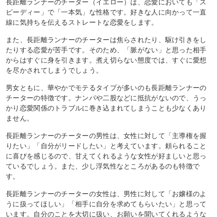
長距離ランナーのチーター（イエロー）は、恋愛においても「ス
ピーディー」で「一本気」な性格です。好きな人に向かって一直
線に気持ちを伝えるストレートな恋愛をします。
また、長距離ランナーのチーターは焦らされたり、駆け引きをし
たりする恋愛が苦手です。そのため、「脈がない」と思った相手
からはすぐに身を引きます。煮え切らない態度では、すぐに愛想
を尽かされてしまうでしょう。
男女ともに、華やかでモテるタイプが多いのも長距離ランナーの
チーターの特徴です。ナンパや二股などに抵抗がないので、うっ
かり恋愛関係のトラブルに巻き込まれてしまうことも少なくあり
ません。
長距離ランナーのチーターの男性は、女性に対して「主導権を握
りたい」「自分がリードしたい」と考えています。頼られること
に喜びを感じるので、甘えてくれるような女性が好ましいと思っ
ているでしょう。また、少し浮気性なところがあるのも特徴で
す。
長距離ランナーのチーターの女性は、男性に対して「お嬢様のよ
うに扱ってほしい」「相手に自分を求めてもらいたい」と思って
います。自分のことを大切に扱い、お願いを聞いてくれるような