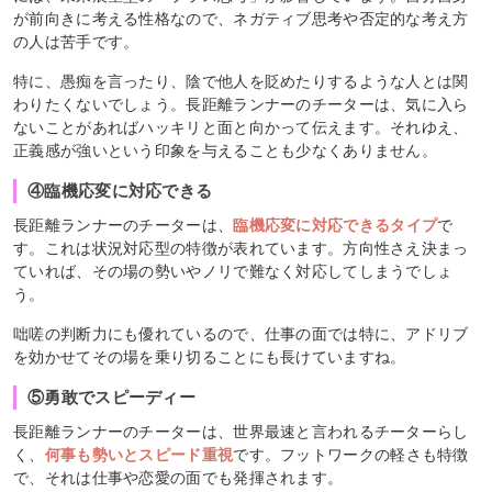
が前向きに考える性格なので、ネガティブ思考や否定的な考え方
の人は苦手です。
特に、愚痴を言ったり、陰で他人を貶めたりするような人とは関
わりたくないでしょう。長距離ランナーのチーターは、気に入ら
ないことがあればハッキリと面と向かって伝えます。それゆえ、
正義感が強いという印象を与えることも少なくありません。
④臨機応変に対応できる
長距離ランナーのチーターは、
臨機応変に対応できるタイプ
で
す。これは状況対応型の特徴が表れています。方向性さえ決まっ
ていれば、その場の勢いやノリで難なく対応してしまうでしょ
う。
咄嗟の判断力にも優れているので、仕事の面では特に、アドリブ
を効かせてその場を乗り切ることにも長けていますね。
⑤勇敢でスピーディー
長距離ランナーのチーターは、世界最速と言われるチーターらし
く、
何事も勢いとスピード重視
です。フットワークの軽さも特徴
で、それは仕事や恋愛の面でも発揮されます。