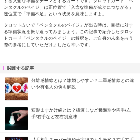
する入念な準備をテーマとするカードです。タロットカード「ペ
ンタクルのペイジ」は正位置で「入念な準備が成功につながる」
逆位置で「準備不足」という状況を意味しますよ。
タロット占いで「ペンタクルのペイジ」が出る時は、目標に対す
る準備状況を振り返ってみましょう。この記事で紹介したタロッ
トカード「ペンタクルのペイジ」の解釈を、ご自身の未来を占う
際の参考にしていただけましたら幸いです。
関連する記事
分離感情線とは？離婚しやすい？二重感情線との違
いや有名人の例も解説
変形ますかけ線とは？橋渡しなど種類別や両手/左
手/右手など左右別意味
【手相】スーパー神秘十字線で人生激変？右手左手