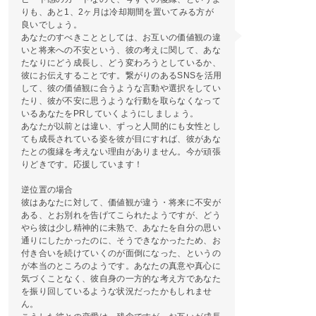
りも、あと1、2ヶ月は冷却期間を置いてみる方が
良いでしょう。
あなたのすべきこととしては、お互いの価値観の違
いと将来への不安という、彼の考えに関して、あな
たなりにどう成長し、どう変わろうとしているか、
彼にお伝えすることです。繋がりのあるSNSを活用
して、彼の価値観に合うような言動や選択をしてい
たり、彼が不安に思うような行動を取らなくなって
いるあなたをPRしていくようにしましょう。
あなたが以前とは違い、ずっと人間的にも女性とし
ても成長されている姿を彼が目にすれば、彼があな
たとの復縁を考えない理由がありません。今が頑張
りどきです。応援しています！
逆位置の場合
彼はあなたに対して、価値観が違う・将来に不安が
ある、とお別れを告げてこられたようですが、どう
やら彼は少し精神的に未熟で、あなたを自分の思い
通りにしたかったのに、そうできなかったため、お
付き合いを続けていくのが面倒になった、というの
が本当のところのようです。あなたの真意や真心に
気づくことなく、彼自身の一方的な考え方であなた
を振り回しているような状況だったかもしれませ
ん。