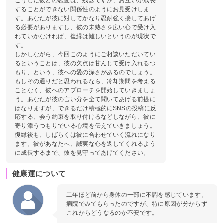
こうした彼との恋愛は、残念ですが、お互いが成長
することができない関係性のようにお見受けしま
す。あなたが彼に対してかなり忍耐強く接してあげ
る必要がありますし、彼の未熟さを広い心で受け入
れていかなければ、復縁は難しいというのが現状で
す。
しかしながら、今回このようにご相談いただいてい
るということは、彼の欠点は甘んじて受け入れるつ
もり、という、彼への愛の深さがあるのでしょう。
もしその通りだと思われるなら、冷却期間を考える
ことなく、彼へのアプローチを開始していきましょ
う。あなたが彼の言い分を全て聞いてあげる前提に
はなりますが、できるだけ積極的にSNSの投稿に反
応する、会う約束を取り付けるなどしながら、彼に
寄り添うつもりでいる心境を伝えていきましょう。
復縁後も、しばらくは彼に合わせていく流れになり
ます。彼があなたへ、誠実な心を返してくれるよう
に成長するまで、彼を見守ってあげてください。
健康運について
二年ほど前から身体の一部に不調を感じています。
病院でみてもらったのですが、特に原因が分からず
これからどうなるのか不安です。