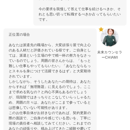
今の要求を我慢して答えて仕事を続けるべきか、そ
れとも思い切って転職するべきか占ってもらいたい
です。
正位置の場合
あなたは派遣先の職場から、大変頑張り屋で向上心
のある人材だと評価されている様です。ご自身とし
未来カウンセラ
ては、派遣という立場の中で精一杯の努力をなさっ
ーCHIAMI
ているのでしょう。周囲の皆さんからは、「もっと
難しい仕事もやってもらいたい」「あなたならもっ
とスキルを身につけて活躍できるはず」と大変期待
されています。
しかしながら、そうしたあなたへの期待は、あなた
からすれば「無理難題」に見えるのでしょう。ここ
まで求める気なの？と内心不満もあるのでしょう
が、現段階ではきっちりとこなしていらっしゃるた
め、周囲の方々は、あなたがここまで参っていると
は想像していない可能性があります。
このお仕事自体がお好きなのであれば、契約更新の
際の面談で、ご自身の今感じている思いを、丁寧に
現場の責任者へ相談してみてください。これまでの
あなたの頑張りや、積み上げてきたご経験や磨いて