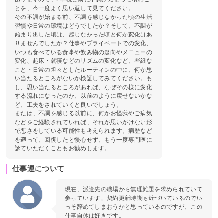
とを、今一度よく思い返して見てください。
その不調が始まる前、不調を感じなかった頃の生活
習慣や日常の環境はどうでしたか？そして、不調が
始まり出した頃は、感じなかった頃と何か変化はあ
りませんでしたか？仕事やプライベートでの変化、
いつも食べている食事や飲み物の趣向やメニューの
変化、起床・就寝などのリズムの変化など、些細な
こと・日常の坦々としたルーティンの中に、何か思
い当たるところがないか検証してみてください。も
し、思い当たるところがあれば、なぜその様に変化
する流れになったのか、以前のように戻せないかな
ど、工夫をされていくと良いでしょう。
または、不調を感じる以前に、何かお怪我やご病気
などをご経験されていれば、それが思いがけない形
で悪さをしている可能性も考えられます。病歴など
を遡って、回復したと慢心せず、もう一度専門医に
診ていただくこともお勧めします。
仕事運について
現在、派遣先の職場から無理難題を求められていて
参っています。契約更新時期も近づいているのでい
っそ辞めてしまおうかと思っているのですが、この
仕事自体は好きです。