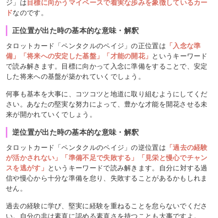
ジ」は
目標に向かうマイペースで着実な歩みを象徴しているカー
ド
なのです。
正位置が出た時の基本的な意味・解釈
タロットカード「ペンタクルのペイジ」の正位置は
「入念な準
備」「将来への安定した基盤」「才能の開花」
というキーワード
で読み解きます。目標に向かって入念に準備をすることで、安定
した将来への基盤が築かれていくでしょう。
何事も基本を大事に、コツコツと地道に取り組むようにしてくだ
さい。あなたの堅実な努力によって、豊かな才能を開花させる未
来が開かれていくでしょう。
逆位置が出た時の基本的な意味・解釈
タロットカード「ペンタクルのペイジ」の逆位置は
「過去の経験
が活かされない」「準備不足で失敗する」「見栄と慢心でチャン
スを逃がす」
というキーワードで読み解きます。自分に対する過
信や慢心から十分な準備を怠り、失敗することがあるかもしれま
せん。
過去の経験に学び、堅実に経験を重ねることを怠らないでくださ
い。自分の非は素直に認める素直さを持つことも大事ですよ。