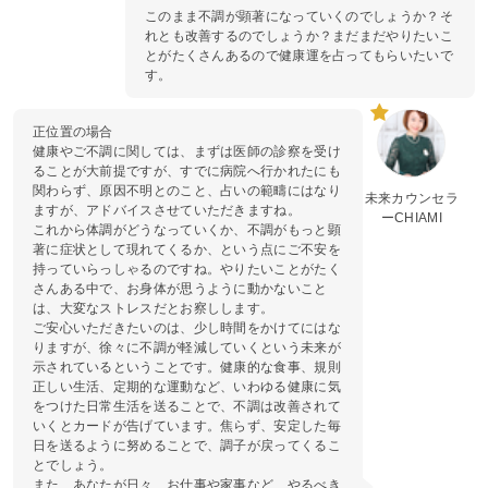
このまま不調が顕著になっていくのでしょうか？そ
れとも改善するのでしょうか？まだまだやりたいこ
とがたくさんあるので健康運を占ってもらいたいで
す。
正位置の場合
健康やご不調に関しては、まずは医師の診察を受け
ることが大前提ですが、すでに病院へ行かれたにも
関わらず、原因不明とのこと、占いの範疇にはなり
未来カウンセラ
ますが、アドバイスさせていただきますね。
ーCHIAMI
これから体調がどうなっていくか、不調がもっと顕
著に症状として現れてくるか、という点にご不安を
持っていらっしゃるのですね。やりたいことがたく
さんある中で、お身体が思うように動かないこと
は、大変なストレスだとお察しします。
ご安心いただきたいのは、少し時間をかけてにはな
りますが、徐々に不調が軽減していくという未来が
示されているということです。健康的な食事、規則
正しい生活、定期的な運動など、いわゆる健康に気
をつけた日常生活を送ることで、不調は改善されて
いくとカードが告げています。焦らず、安定した毎
日を送るように努めることで、調子が戻ってくるこ
とでしょう。
また、あなたが日々、お仕事や家事など、やるべき