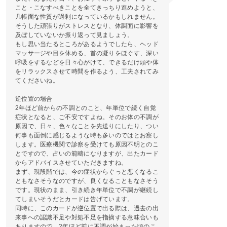
こと・こなすべきことを全てきっちり進めようと、
几帳面な性質が過剰になっているかもしれません。
そうした頑張りがストレスとなり、体調面に影響を
及ぼしていないか振り返って見ましょう。
もし思い当たるところがあるようでしたら、ヘッド
マッサージや目を休める、首の凝りをほぐす、深い
呼吸をするなどを日々心がけて、できるだけ頭や体
をリラックスさせて時間を作るよう、工夫されてみ
てくださいね。
逆位置の場合
2年ほど前からの不調とのこと、年単位で続く自覚
症状となると、ご不安ですよね。そのお体の不調が
原因で、日々、色々なことを先送りにしたり、つい
何事も面倒に感じるような時も多いのではとお察し
します。医療機関で診察を受けても原因不明とのこ
とですので、占いの範疇になりますが、出たカード
からアドバイスさせていただきますね。
まず、現段階では、今の症状からぐっと悪くなるこ
ともなさそうなのですが、良くなることもなさそう
です。現状のまま、引き続き年単位で不調が継続し
てしまいそうだとカードは告げています。
同時に、このカードが逆位置で出る際は、過去の出
来事への認識不足や対処不足を指摘する意味合いも
ありますので、2年ほど前に不調が始まった頃のこ