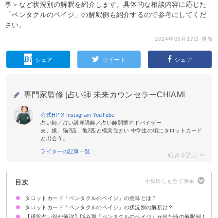
事＞など状況別の解釈を紹介します。具体的な相談内容に応じた
「ペンタクルのペイジ」の解釈例も紹介するので参考にしてくだ
さい。
2024年09月17日 更新
シェア
ツイート
シェア
専門家監修 |
占い師 未来カウンセラーCHIAMI
公式HP
X
Instagram
YouTube
占い師／占い講座講師／占い師開業アドバイザー
夫、娘、猫2匹、亀2匹と横浜住まい 中学生の頃にタロットカード
と出会う。...
ライターの記事一覧
目次
タロットカード「ペンタクルのペイジ」の意味とは？
タロットカード「ペンタクルのペイジ」の状況別の解釈は？
絵柄の示す意味
正位置が出た時の基本的な意味・解釈
逆位置が出た時の基本的な意味・解釈
【現役占い師が解説】悩み別「ペンタクルのペイジ」が出た時の解釈例！
恋愛｜正位置が出た時
恋愛｜逆位置が出た時
相手の気持ち｜正位置が出た時
相手の気持ち｜逆位置が出た時
復縁｜正位置が出た時
復縁｜逆位置が出た時
片思いの未来｜正位置が出た時
片思いの未来｜逆位置が出た時
仕事｜正位置が出た時
仕事｜逆位置が出た時
人間関係｜正位置が出た時
人間関係｜逆位置が出た時
金運｜正位置が出た時
金運｜逆位置が出た時