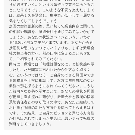
りが過ぎていく…というお気持ちで業務にあたるこ
とになりそうです。このような不安を抱えたままで
は、結果ミスを誘発し、集中力が低下して一層やる
気をなくしてしまうでしょう。
次回の契約更新の際、思い切って業務内容に関して
の相談や確認を、派遣会社を通じてみてはいかがで
しょうか。あなたの状況はペイジという、いわゆ
る“見習い“的な立場だと出ています。あなたから直
接意見や思いをぶつけていくよりも、まずは派遣会
社の担当者の方へ、別の仕事に変えることも含め
て、ご相談されてみてください。
同時に、職場では「無理難題なのに」と抵抗感を示
したり、ただ闇雲に言われたから仕方なく取りく
む、というのではなく、ご自身のできる範囲やでき
る業務量を丁寧に相談して、双方に無理無駄のない
業務の形を探るようにされてみてください。こうし
た前向きな姿勢を示すことで、あなたの現状を周囲
が把握し直す流れに繋がり、派遣会社と職場の指示
系統責任者とのやり取りの中で、あなたと継続して
お仕事する際の新たな方向性を探ってもらえるはず
です。その結果、ご自身のビジョンと異なる方向性
が打ち出されてしまった場合は、思い切って転職の
判断をしていきましょう。