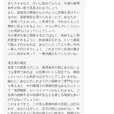
きたスキルなど、大いに認めてもらえ、今後の雇用
条件が良い形で見直されるでしょう。
また、派遣先の職場からどのように評価を受けてい
るのか、直接報告を受けられることで、あなたが
「頑張ってよかった」と実感でき、それならもっと
期待に応えられるように、さらに学んでいこうとい
うお気持ちになっていくでしょう。
今の要求を単に我慢するのではなく、気持ちよく契
約更新できるように、軌道修正をする、という感覚
で臨んで行かれれば、あなたにとってより良い方向
へ進んで行けるでしょう。これまでのご自身の働き
ぶりに自信を持って、一層活躍されてくださいね。
逆位置の場合
派遣での就業とのこと、雇用条件の割に合わないよ
うな要求であれば、お仕事がいくら好きでも、継続
したいというお気持ちはダウンしてしまいますね。
確かに、あなたのこれまでのご経験やご専門などか
ら考えると、今の職場での業務内容はあなたにとっ
て「無理難題」というイメージかもしれません。ご
自身の経験不足や知識不足などを感じる場面も多い
のではないでしょうか。
このままですと、この先も業務内容の見直しは行わ
れず、あなたはずっと、労力の割には合わない、常
に自分のスキルに自信が持てない状況で、時間ばか