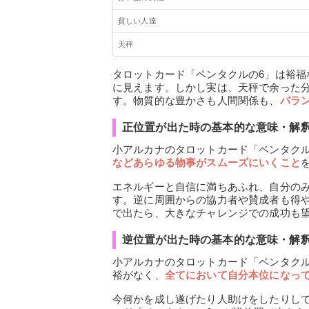
貧しい人達
天秤
タロットカード「ペンタクルの6」は裕
に見えます。しかし実は、天秤で余った
す。物質的な豊かさも人間関係も、
バラ
正位置が出た時の基本的な意味・解
小アルカナのタロットカード「ペンタクル
などあらゆる物事がスムーズにいくこと
エネルギーと自信に満ちあふれ、自分の
す。逆に周囲からの協力者や賛成者も得
で出たら、大きなチャレンジでの成功も
逆位置が出た時の基本的な意味・解
小アルカナのタロットカード「ペンタク
裕がなく、
全てにおいて自分本位になっ
今何かを成し遂げたり人助けをしたりし