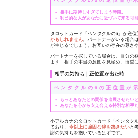
ペンタクルの6の逆位置が
相手に期待しすぎてしまう時期。
利己的な人があなたに近づいて来る可
タロットカード「ペンタクルの6」が逆位
かもしれません
。パートナーがいる場合
が生じるでしょう。お互いの存在の尊さ
パートナーを探している場合は、自分の
ます。相手の本当の意図を見極め、慎重
相手の気持ち｜正位置が出た時
ペンタクルの6の正位置が
もっとあなたとの関係を進展させたい
あなたを心から支え合える特別な相手
小アルカナのタロットカード「ペンタク
ており、
今以上に強固な絆を築きたい
と
謝の気持ちを抱いているはずです。