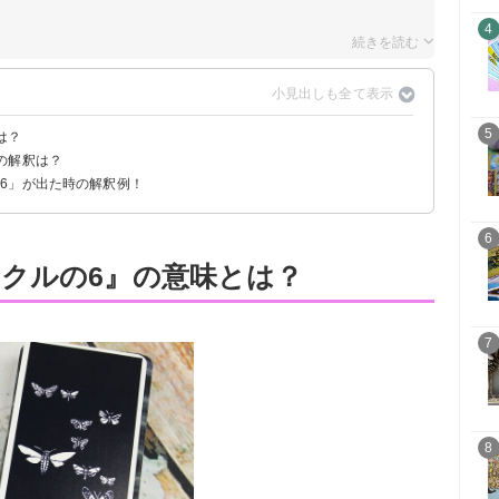
4
5
は？
の解釈は？
6」が出た時の解釈例！
6
クルの6』の意味とは？
7
8