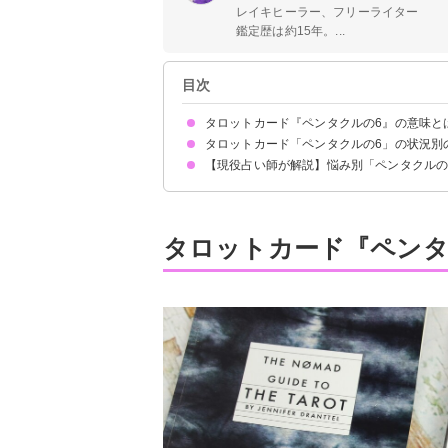
レイキヒーラー、フリーライター
鑑定歴は約15年。...
目次
タロットカード『ペンタクルの6』の意味と
タロットカード「ペンタクルの6」の状況別
絵柄の示す意味
正位置が出た時の基本的な意味・解釈
逆位置が出た時の基本的な意味・解釈
【現役占い師が解説】悩み別「ペンタクルの
恋愛｜正位置が出た時
恋愛｜逆位置が出た時
相手の気持ち｜正位置が出た時
相手の気持ち｜逆位置が出た時
復縁｜正位置が出た時
復縁｜逆位置が出た時
片思いの未来｜正位置が出た時
片思いの未来｜逆位置が出た時
仕事｜正位置が出た時
仕事｜逆位置が出た時
人間関係｜正位置が出た時
人間関係｜逆位置が出た時
金運｜正位置が出た時
金運｜逆位置が出た時
片思いについて
今の仕事について
親族の健康運について
タロットカード『ペンタ