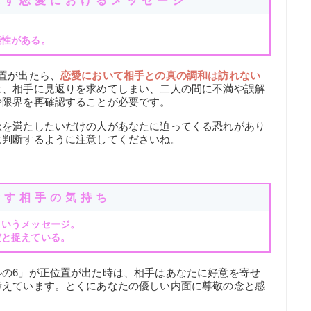
示す恋愛におけるメッセージ
能性がある。
置が出たら、
恋愛において相手との真の調和は訪れない
は、相手に見返りを求めてしまい、二人の間に不満や誤解
や限界を再確認することが必要です。
欲を満たしたいだけの人があなたに迫ってくる恐れがあり
に判断するように注意してくださいね。
示す相手の気持ち
というメッセージ。
だと捉えている。
ルの6」が正位置が出た時は、相手はあなたに好意を寄せ
考えています。とくにあなたの優しい内面に尊敬の念と感