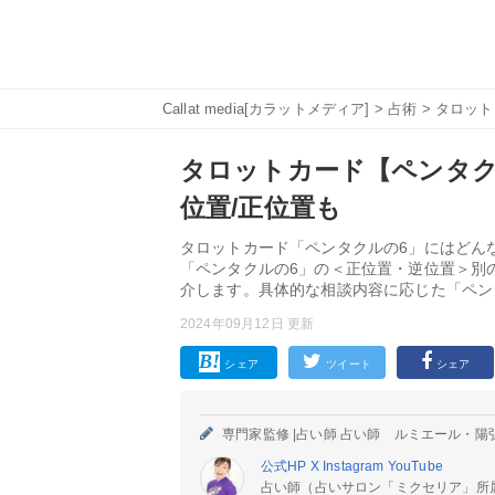
Callat media[カラットメディア]
>
占術
>
タロット
タロットカード【ペンタク
位置/正位置も
タロットカード「ペンタクルの6」にはどん
「ペンタクルの6」の＜正位置・逆位置＞別
介します。具体的な相談内容に応じた「ペン
2024年09月12日 更新
シェア
ツイート
シェア
専門家監修 |
占い師 占い師 ルミエール・陽
公式HP
X
Instagram
YouTube
占い師（占いサロン「ミクセリア」所