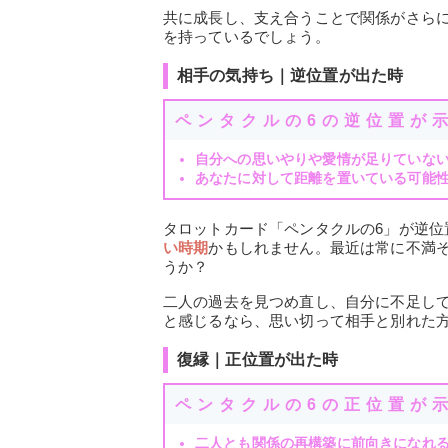
共に成長し、支え合うことで関係がさら
を持っているでしょう。
相手の気持ち｜逆位置が出た時
ペンタクルの6の逆位置が
自分への思いやりや愛情が足りていな
あなたに対して距離を置いている可能
タロットカード「ペンタクルの6」が逆位
い時期
かもしれません。最近は常に不満
うか？
二人の過去を見つめ直し、自分に不足し
と感じるなら、思い切って相手と別れた
復縁｜正位置が出た時
ペンタクルの6の正位置が
二人とも関係の再構築に前向きになれ