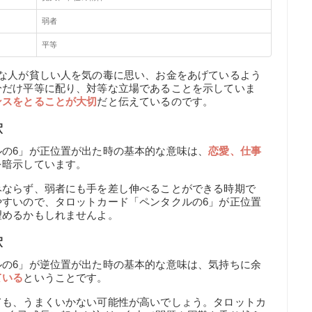
弱者
平等
福な人が貧しい人を気の毒に思い、お金をあげているよう
分だけ平等に配り、対等な立場であることを示していま
ンスをとることが大切
だと伝えているのです。
釈
の6」が正位置が出た時の基本的な意味は、
恋愛、仕事
を暗示しています。
みならず、弱者にも手を差し伸べることができる時期で
やすいので、タロットカード「ペンタクルの6」が正位置
望めるかもしれませんよ。
釈
ルの6」が逆位置が出た時の基本的な意味は、気持ちに余
ている
ということです。
ても、うまくいかない可能性が高いでしょう。タロットカ