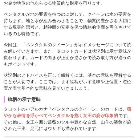
お金や地位の他あらゆる物質的な財産を司ります。
ペンタクルが地の要素を持つのに対して、クイーンは水の要素を
持ちます。地と水が組み合わさることで、物質的豊かさを大切に
する現実的思考と、精神面の安定を保つ情緒的側面を両立させて
いるのも特徴です。
今回は、「ペンタクルのクイーン」が示すメッセージについて読
み解いていきます。また、タロットカードは状況別に示す意味が
変わります。カードの向きが正面か逆さかで読み取り方が違うの
もポイントです。
状況別のアドバイスを正しく紐解くには、基本の意味を理解する
ことが大切です。ここでは、まず絵柄が示す意味や正位置・逆位
置が表す基本的な意味を見ていきましょう。
絵柄の示す意味
タロットの小アルカナ「ペンタクルのクイーン」のカードは、
穏
やかな表情を浮かべてペンタクルを抱く女王の姿が印象的
です。
その他に、女王を囲む薔薇のツルや豊かな自然、山羊の装飾が施
された玉座、足元にはウサギも描かれています。