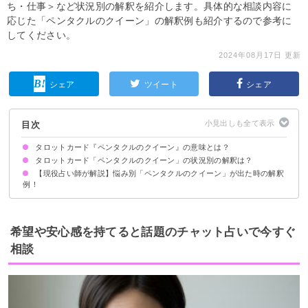
ち・仕事＞など状況別の解釈を紹介します。具体的な相談内容に
応じた「ペンタクルのクイーン」の解釈例も紹介するので参考に
してください。
2024年08月17日 更新
シェア
ツイート
シェア
目次
タロットカード『ペンタクルのクイーン』の意味とは？
タロットカード「ペンタクルのクイーン」の状況別の解釈は？
絵柄の示す意味
正位置が出た時の基本的な意味・解釈
逆位置が出た時の基本的な意味・解釈
【現役占い師が解説】悩み別「ペンタクルのクイーン」が出た時の解釈
恋愛｜正位置が出た時
恋愛｜逆位置が出た時
相手の気持ち｜正位置が出た時
相手の気持ち｜逆位置が出た時
復縁｜正位置が出た時
復縁｜逆位置が出た時
片思いの未来｜正位置が出た時
片思いの未来｜逆位置が出た時
仕事｜正位置が出た時
仕事｜逆位置が出た時
人間関係｜正位置が出た時
人間関係｜逆位置が出た時
金運｜正位置が出た時
金運｜逆位置が出た時
例！
片思いの彼を振り向かせられる？
片思いの彼は恋愛と結婚どちらを望んでる？
運命の人にはいつ出会える？
希望や安心感を持てると話題のチャット占いで今すぐ
相談