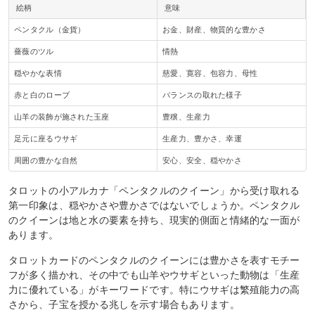
絵柄
意味
ペンタクル（金貨）
お金、財産、物質的な豊かさ
薔薇のツル
情熱
穏やかな表情
慈愛、寛容、包容力、母性
赤と白のローブ
バランスの取れた様子
山羊の装飾が施された玉座
豊穣、生産力
足元に座るウサギ
生産力、豊かさ、幸運
周囲の豊かな自然
安心、安全、穏やかさ
タロットの小アルカナ「ペンタクルのクイーン」から受け取れる
第一印象は、穏やかさや豊かさではないでしょうか。ペンタクル
のクイーンは地と水の要素を持ち、現実的側面と情緒的な一面が
あります。
タロットカードのペンタクルのクイーンには豊かさを表すモチー
フが多く描かれ、その中でも山羊やウサギといった動物は「生産
力に優れている」がキーワードです。特にウサギは繁殖能力の高
さから、子宝を授かる兆しを示す場合もあります。