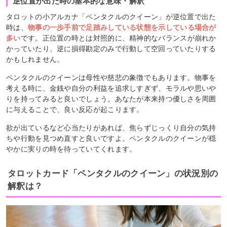
逆位置が出た時の基本的な意味・解釈
タロットの小アルカナ「ペンタクルのクイーン」が逆位置で出た
時は、
物事の一歩手前で足踏みしている状態を示している場合が
多い
です。正位置の時とは対照的に、精神的なバランスが崩れか
かっていたり、逆に損得勘定のみで行動して空回っていたりする
かもしれません。
ペンタクルのクイーンは母性や慈悲の象徴でもあります。物事を
考える時に、金銭や自分の利益を追求しすぎず、モラルや思いや
りを持ってみると良いでしょう。あなたが本来持つ優しさを周囲
に与えることで、良い反応が起こります。
欲が出ているなど心当たりがあれば、焦らずじっくり自分の気持
ちや行動を見つめ直すと良いですよ。ペンタクルのクイーンが穏
やかに実りの時を待っていてくれます。
タロットカード「ペンタクルのクイーン」の状況別の
解釈は？