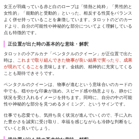
女王が羽織っている赤と白のローブは「情熱と純粋」「男性的と
女性的」「能動的と受動的」といった、相反する性質をバランス
よく併せ持っていることを象徴しています。タロットのどのカー
ドより、自分の可能性や神秘的な部分についてよく理解している
点も特徴的です。
正位置が出た時の基本的な意味・解釈
タロットの小アルカナ「ペンタクルのクイーン」が正位置で出た
時は、
これまで取り組んできた物事が良い結果で実ったり、成果
が現れてくること
を意味します。金銭的、精神的に充実してくる
ことも期待できそうです。
ペンタクルのクイーンは、物事が進むという意味合いのカードの
中でも、穏やかな印象が強め。スピード感や熱意よりも、静かに
状況を受け入れるイメージを持ちます。同時に、自分の中の可能
性や神秘的な部分を見つめるタイミング、というサインです。
仕事でも恋愛でも、気持ち良く状況が進んでいくので、手に入れ
た豊かさを誠実に受け取り、幸福を感じながらも冷静な判断をし
ていくと良いでしょう。