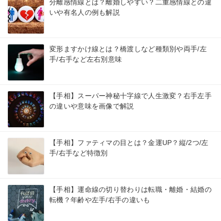
分離感情線とは？離婚しやすい？二重感情線との違
いや有名人の例も解説
変形ますかけ線とは？橋渡しなど種類別や両手/左
手/右手など左右別意味
【手相】スーパー神秘十字線で人生激変？右手左手
の違いや意味を画像で解説
【手相】ファティマの目とは？金運UP？縦/2つ/左
手/右手など特徴別
【手相】運命線の切り替わりは転職・離婚・結婚の
転機？年齢や左手/右手の違いも