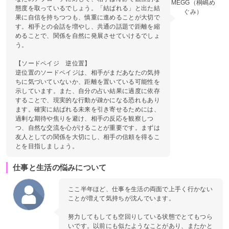
MEGG（桐嶋め
態度を取っているでしょう。「結ばれる」と出た結
ぐみ）
果に自信を持ちつつも、慎重に進めることが大切で
す。相手との会話を増やし、共通の話題で距離を縮
めることで、関係を自然に発展させていけるでしょ
う。
【ソードペイジ 逆位置】
逆位置のソードペイジは、相手がまだあなたの気持
ちに気づいていないか、距離を置いている可能性を
示しています。また、自分の占い結果に過度に依存
することで、現実的な行動が疎かになる恐れもあり
ます。確実に結ばれる未来を引き寄せるためには、
過剰な期待や焦りを避け、相手の反応を観察しつ
つ、自然な交流を心がけることが重要です。まずは
友人としての関係を大切にし、相手の信頼を得るこ
とを目指しましょう。
仕事と生活の悩みについて
ここ半年ほど、仕事を生活の両面で上手く行かない
ことが増えて気持ちが沈んでいます。
努力してもしても空回りしている状態でとてもつら
いです。以前にも似たようなことがあり、またかと