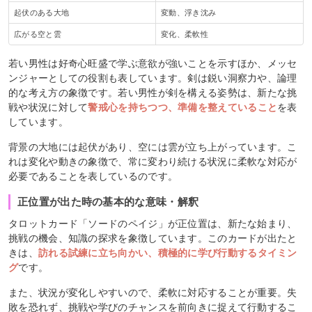
起伏のある大地
変動、浮き沈み
広がる空と雲
変化、柔軟性
若い男性は好奇心旺盛で学ぶ意欲が強いことを示すほか、メッセ
ンジャーとしての役割も表しています。剣は鋭い洞察力や、論理
的な考え方の象徴です。若い男性が剣を構える姿勢は、新たな挑
戦や状況に対して
警戒心を持ちつつ、準備を整えていること
を表
しています。
背景の大地には起伏があり、空には雲が立ち上がっています。こ
れは変化や動きの象徴で、常に変わり続ける状況に柔軟な対応が
必要であることを表しているのです。
正位置が出た時の基本的な意味・解釈
タロットカード「ソードのペイジ」が正位置は、新たな始まり、
挑戦の機会、知識の探求を象徴しています。このカードが出たと
きは、
訪れる試練に立ち向かい、積極的に学び行動するタイミン
グ
です。
また、状況が変化しやすいので、柔軟に対応することが重要。失
敗を恐れず、挑戦や学びのチャンスを前向きに捉えて行動するこ