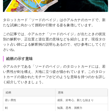
タロットカード「ソードのペイジ」は小アルカナのカードで、新
たな試練に向かって挑戦や行動する姿を象徴しています。
この記事では、小アルカナ「ソードのペイジ」が出たときの状況
別の解釈や、正位置と逆位置の意味などを紹介します。現役タロ
ット占い師による解釈例の説明もあるので、ぜひ参考にしてくだ
さいね。
絵柄の示す意味
小アルカナである「ソードのペイジ」のタロットカードには、若
い男性が剣を構え、大地に立つ姿が描かれています。このタロッ
トカードの描かれたモチーフがどのような意味を持つのかを詳し
く紹介していきましょう。
絵柄
意味
若い男性
成長、好奇心、新たな始まり
剣
知識、思考、洞察力