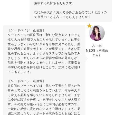
落胆する気持ちもあります。
なにかを大きく変える必要があるのでは？と思うの
で今後のことを占ってもらえませんか？
【ソードペイジ 正位置】
ソードペイジの正位置は、新たな視点やアイデアを
取り入れる時期であることを示しています。仕事や
生活がうまくいかない原因を冷静に見つめ直し、柔
占い師
軟な思考で対策を考えることが重要です。大きな変
MEGG（桐嶋め
化を求めるなら、まず小さなステップから始めてみ
ぐみ）
ましょう。新しいスキルの習得や環境の見直しが、
現状を打開する鍵となるかもしれません。情報収集
や学びの姿勢を持ち続けることで、次第に道が開け
てくるでしょう。
【ソードペイジ 逆位置】
逆位置のソードペイジは、焦りや不安から誤った判
断をしてしまう可能性を示しています。何かを大き
く変える必要を感じているかもしれませんが、まず
は冷静に現状を分析し、無理をしないことが大切で
す。今の努力が報われるには時間が必要ですので、
一時的な感情に流されないよう心掛けましょう。周
囲に相談したり、サポートを求めることも助けにな