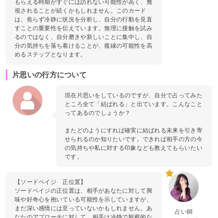
もらえる時期がすぐには訪れない可能性が高く、無
視されることが続くかもしれません。このカード
は、焦らず冷静に状況を分析し、自分の行動を見直
すことの重要性を伝えています。無理に接触を試み
るのではなく、自分磨きや新しいことに集中し、自
分の気持ちを落ち着けることが、復縁の可能性を高
めるステップとなります。
片思いの行方について
現在片思いをしているのですが、自分で占ってみた
ところ全て「結ばれる」と出ています。こんなこと
ってあるのでしょうか？
またどのようにすれば確実に結ばれる未来を引き寄
せられるのか知りたいです。できれば相手の方の今
の気持ちや私に対する印象なども教えてもらいたい
です。
【ソードペイジ 正位置】
ソードペイジの正位置は、相手があなたに対して興
味や好奇心を抱いている可能性を示していますが、
まだ深い感情には至っていないかもしれません。あ
占い師
なたのアプローチに対して、相手は冷静で観察的な