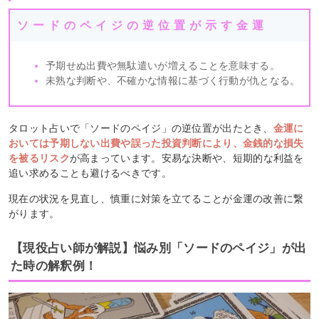
ソードのペイジの逆位置が示す金運
予期せぬ出費や無駄遣いが増えることを意味する。
未熟な判断や、不確かな情報に基づく行動が仇となる。
タロット占いで「ソードのペイジ」の逆位置が出たとき、
金運に
おいては予期しない出費や誤った投資判断により、金銭的な損失
を被るリスク
が高まっています。安易な決断や、短期的な利益を
追い求めることも避けるべきです。
現在の状況を見直し、慎重に対策を立てることが金運の改善に繋
がります。
【現役占い師が解説】悩み別「ソードのペイジ」が出
た時の解釈例！