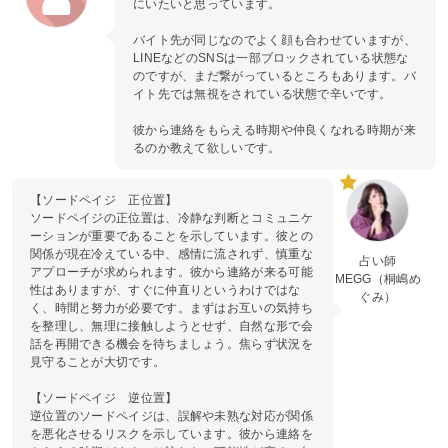
にいたいと思っています。
バイト先が同じなのでよく顔も合わせていますが、
LINEなどのSNSは一部ブロックされている状態な
のですが、まだ繋がっているところもあります。バ
イト先では無視をされている状態で辛いです。
彼から連絡をもらえる時期や仲良くなれる時期が来
るのか教えて欲しいです。
【ソードペイジ 正位置】
ソードペイジの正位置は、冷静な判断とコミュニケ
ーションが重要であることを示しています。彼との
関係が現在冷えている中、感情に流されず、慎重な
占い師
アプローチが求められます。彼から連絡が来る可能
MEGG（桐嶋め
性はありますが、すぐに仲直りというわけではな
ぐみ）
く、時間と努力が必要です。まずはお互いの気持ち
を整理し、無理に接触しようとせず、自然な形で会
話を再開できる機会を待ちましょう。焦らず状況を
見守ることが大切です。
【ソードペイジ 逆位置】
逆位置のソードペイジは、誤解や未熟な対応が関係
を悪化させるリスクを示しています。彼から連絡を