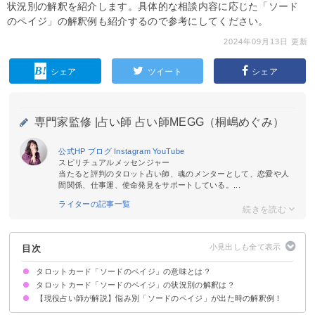
状況別の解釈を紹介します。具体的な相談内容に応じた「ソード
のペイジ」の解釈例も紹介するので参考にしてください。
2024年09月13日 更新
シェア
ツイート
シェア
専門家監修 |
占い師 占い師MEGG（桐嶋めぐみ）
公式HP
ブログ
Instagram
YouTube
スピリチュアルメッセンジャー
当たると評判のタロット占い師、魂のメンターとして、恋愛や人
間関係、仕事運、使命発見をサポートしている。...
ライターの記事一覧
目次
タロットカード「ソードのペイジ」の意味とは？
タロットカード「ソードのペイジ」の状況別の解釈は？
絵柄の示す意味
正位置が出た時の基本的な意味・解釈
逆位置が出た時の基本的な意味・解釈
【現役占い師が解説】悩み別「ソードのペイジ」が出た時の解釈例！
恋愛｜正位置が出た時
恋愛｜逆位置が出た時
相手の気持ち｜正位置が出た時
相手の気持ち｜逆位置が出た時
復縁｜正位置が出た時
復縁｜逆位置が出た時
片思いの未来｜正位置が出た時
片思いの未来｜逆位置が出た時
仕事｜正位置が出た時
仕事｜逆位置が出た時
人間関係｜正位置が出た時
人間関係｜逆位置が出た時
金運｜正位置が出た時
金運｜逆位置が出た時
別れた彼氏との復縁について
片思いの行方について
仕事と生活の悩みについて