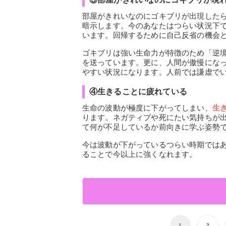
部屋がきれいなのにゴキブリが出現した
暗示します。今のあなたはつらい状況下
います。回帰するために自己反省の機会
ゴキブリは強い生命力が特徴のため「逆
を送っています。更に、人間が傲慢にな
やすい状況になります。人前では謙虚で
④生きることに疲れている
生命の波動が極度に下がってしまい、
生
ります。ネガティブや死にたい気持ちが
て何が不足しているか前向きに学ぶ姿勢
今は波動が下がっているつらい時期では
ることで今以上に強くなれます。
1
2