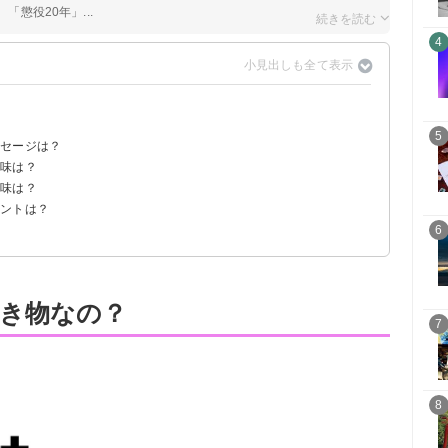
「懲役20年」...
4
5
ッセージは？
意味は？
意味は？
イントは？
6
き物なの？
7
8