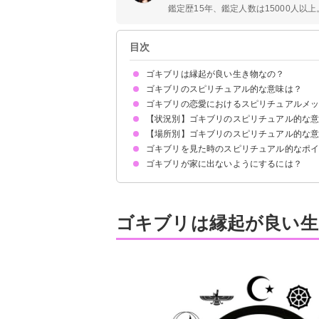
鑑定歴15年、鑑定人数は15000人以上。
目次
ゴキブリは縁起が良い生き物なの？
ゴキブリのスピリチュアル的な意味は？
ゴキブリの恋愛におけるスピリチュアルメ
①波動の低下の暗示
②波動低下や縁起悪化の対処方法
③部屋がきれいなのにゴキブリが現れる
④生きることに疲れている
⑤現況の悪化
状況によって意味が決まる
【状況別】ゴキブリのスピリチュアル的な
【場所別】ゴキブリのスピリチュアル的な
ゴキブリを退治するスピリチュアル的意味
ゴキブリが寄ってくるスピリチュアル的意味
ゴキブリをよく見るスピリチュアル的意味
死んだゴキブリのスピリチュアル的意味
ゴキブリを踏むスピリチュアル的意味
ゴキブリが体につくスピリチュアル的意味
ゴキブリが大量発生するスピリチュアル的意味
ゴキブリが飛んでくるスピリチュアル的意味
小さいゴキブリのスピリチュアル的意味
ゴキブリの夢を見たときのスピリチュアル的意味
ゴキブリを見た時のスピリチュアル的なポ
玄関でゴキブリを見るスピリチュアル的意味
神社でゴキブリを見るスピリチュアル的意味
お墓でゴキブリを見るスピリチュアル的意味
職場でゴキブリを見るスピリチュアル的意味
部屋でゴキブリを見るスピリチュアル的意味
神棚でゴキブリを見るスピリチュアル的意味
ベランダでゴキブリを見るスピリチュアル的意味
ゴキブリが家に出ないようにするには？
波動を上げる言動を行う
スピリチュアルメッセージを受け取る
ゴキブリは縁起が良い生