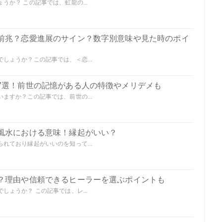
か？ この記事では、虹龍の...
前兆？恋愛進展のサイン？数字別意味や見た時のポイ
しょうか？この記事では、＜恋...
7選！前世の記憶がある人の特徴やメリデメも
ますか？この記事では、前世の...
風水における意味！縁起がいい？
れており縁起がいいのを知って...
？理由や信頼できるヒーラーを選ぶポイントも
ょうか？ この記事では、レ...