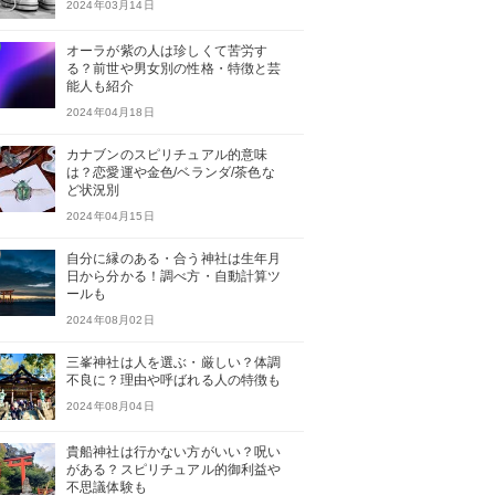
2024年03月14日
オーラが紫の人は珍しくて苦労す
る？前世や男女別の性格・特徴と芸
能人も紹介
2024年04月18日
カナブンのスピリチュアル的意味
は？恋愛運や金色/ベランダ/茶色な
ど状況別
2024年04月15日
自分に縁のある・合う神社は生年月
日から分かる！調べ方・自動計算ツ
ールも
2024年08月02日
三峯神社は人を選ぶ・厳しい？体調
不良に？理由や呼ばれる人の特徴も
2024年08月04日
貴船神社は行かない方がいい？呪い
がある？スピリチュアル的御利益や
不思議体験も