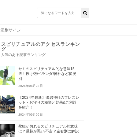
状況別サイン
スピリチュアルのアクセスランキン
グ
人気のある記事ランキング
セミのスピリチュアル的な意味15
選！抜け殻/ベランダ/神社など状況
別
2024年04月28日
【2024年最新】御岩神社のブレスレ
ット・お守りの種類と効果&ご利益
を紹介！
2024年09月06日
靴紐が切れるスピリチュアル的意味
は？縁起が悪い/不吉？左右別に解説