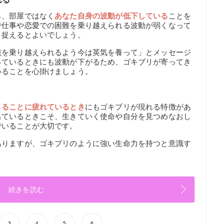
ら、部屋ではなく
あなた自身の波動が低下している
ことを
で仕事や恋愛での困難を乗り越えられる波動が弱くなって
と捉えるとよいでしょう。
境を乗り越えられるよう今は英気を養って」とメッセージ
っているときにも波動が下がるため、ゴキブリが寄ってき
いることを心掛けましょう。
きることに疲れているとき
にもゴキブリが現れる特徴があ
出ているときこそ、生きていく使命や自分を見つめなおし
でいることが大切です。
ありますが、ゴキブリのように強い生命力を持つと意識す
続きを読む
3
4
5
6