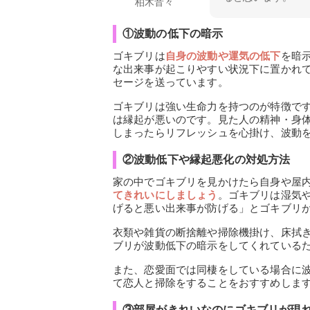
柏木音々
①波動の低下の暗示
ゴキブリは
自身の波動や運気の低下
を暗
な出来事が起こりやすい状況下に置かれ
セージを送っています。
ゴキブリは強い生命力を持つのが特徴で
は縁起が悪いのです。見た人の精神・身
しまったらリフレッシュを心掛け、波動
②波動低下や縁起悪化の対処方法
家の中でゴキブリを見かけたら自身や屋
てきれいにしましょう
。ゴキブリは湿気
げると悪い出来事が防げる」とゴキブリ
衣類や雑貨の断捨離や掃除機掛け、床拭
ブリが波動低下の暗示をしてくれている
また、恋愛面では同棲をしている場合に
て恋人と掃除をすることをおすすめしま
③部屋がきれいなのにゴキブリが現