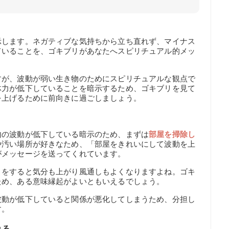
示します。ネガティブな気持ちから立ち直れず、マイナス
ていることを、ゴキブリがあなたへスピリチュアル的メッ
すが、波動が弱い生き物のためにスピリチュアルな観点で
体力が低下していることを暗示するため、ゴキブリを見て
を上げるために前向きに過ごしましょう。
内の波動が低下している暗示のため、まずは
部屋を掃除し
や汚い場所が好きなため、「部屋をきれいにして波動を上
がメッセージを送ってくれています。
きをすると気分も上がり風通しもよくなりますよね。ゴキ
ため、ある意味縁起がよいともいえるでしょう。
波動が低下していると関係が悪化してしまうため、分担し
す。
れる