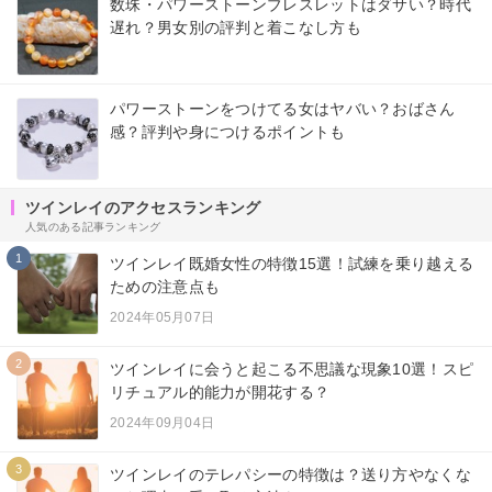
数珠・パワーストーンブレスレットはダサい？時代
遅れ？男女別の評判と着こなし方も
パワーストーンをつけてる女はヤバい？おばさん
感？評判や身につけるポイントも
ツインレイのアクセスランキング
人気のある記事ランキング
1
ツインレイ既婚女性の特徴15選！試練を乗り越える
ための注意点も
2024年05月07日
2
ツインレイに会うと起こる不思議な現象10選！スピ
リチュアル的能力が開花する？
2024年09月04日
3
ツインレイのテレパシーの特徴は？送り方やなくな