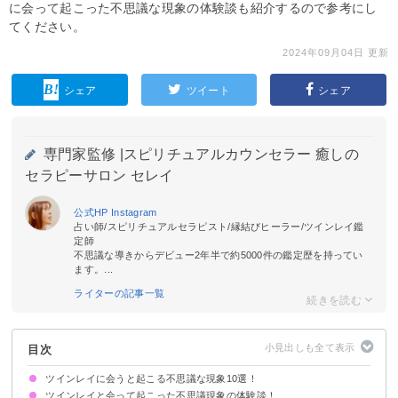
に会って起こった不思議な現象の体験談も紹介するので参考にし
てください。
2024年09月04日 更新
シェア
ツイート
シェア
専門家監修 |
スピリチュアルカウンセラー 癒しの
セラピーサロン セレイ
公式HP
Instagram
占い師/スピリチュアルセラピスト/縁結びヒーラー/ツインレイ鑑
定師
不思議な導きからデビュー2年半で約5000件の鑑定歴を持ってい
ます。...
ライターの記事一覧
目次
ツインレイに会うと起こる不思議な現象10選！
ツインレイと会って起こった不思議現象の体験談！
①ツインレイの気持ちがテレパシーで分かる
②性エネルギーの交流が起きる
③エンジェルナンバーを頻繁に見かける
④後ろ姿でも見分けられる
⑤シンクロニシティが続く
⑥常に触れ合っている感覚がある
⑦夢の中に頻繁に現れる
⑧クンダリーニが覚醒する
⑨スピリチュアル的な感覚が冴える
⑩宇宙と繋がる