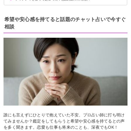
①ツインレイの感情が分かる
②ツインレイとのシンクロ
③性エネルギーの交流
希望や安心感を持てると話題のチャット占いで今すぐ
相談
誰にも言えずにひとりで抱えていた不安、プロ占い師に打ち明け
てみませんか？鑑定をしてもらうと希望や安心感を持てるとの声
を多く聞きます。恋愛も仕事も将来のことも、深夜でもOK！