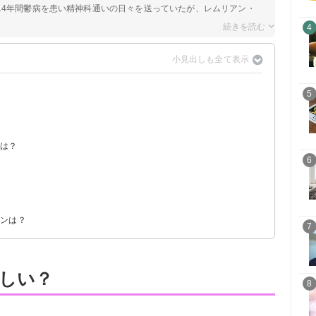
14年間鬱病を患い精神科通いの日々を送っていたが、レムリアン・
4
5
ラは？
6
？
ーンは？
7
しい？
8