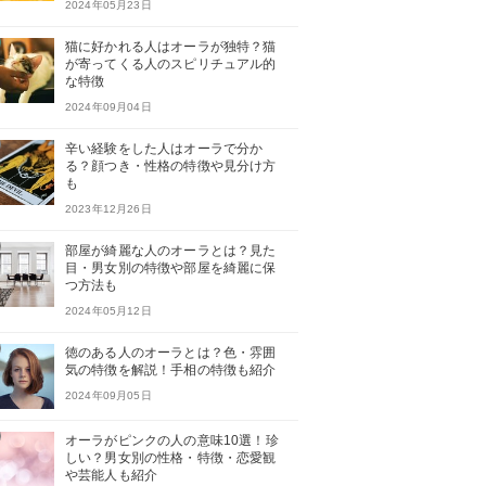
2024年05月23日
猫に好かれる人はオーラが独特？猫
が寄ってくる人のスピリチュアル的
な特徴
2024年09月04日
辛い経験をした人はオーラで分か
る？顔つき・性格の特徴や見分け方
も
2023年12月26日
部屋が綺麗な人のオーラとは？見た
目・男女別の特徴や部屋を綺麗に保
つ方法も
2024年05月12日
徳のある人のオーラとは？色・雰囲
気の特徴を解説！手相の特徴も紹介
2024年09月05日
オーラがピンクの人の意味10選！珍
しい？男女別の性格・特徴・恋愛観
や芸能人も紹介