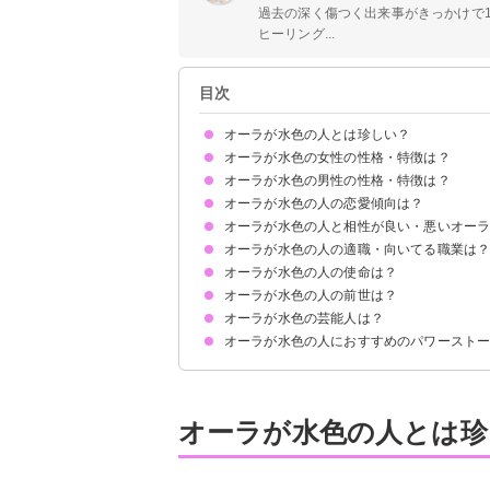
過去の深く傷つく出来事がきっかけで
ヒーリング...
目次
オーラが水色の人とは珍しい？
オーラが水色の女性の性格・特徴は？
オーラが水色の男性の性格・特徴は？
①優しくて繊細な性格
②平和主義者
③落ち着いた性格
④誰にでも公平に接する
⑤直感力が高い
オーラが水色の人の恋愛傾向は？
①感受性が高い
②表現力が豊か
③柔軟性がある
④人間味がある
⑤相手の気持ちを大切にする
オーラが水色の人と相性が良い・悪いオー
相手に翻弄されやすい
受け身の姿勢を取りやすい
情熱的な愛情に惹かれる
尽くす気持ちが強い
傷つくことを恐れやすい
オーラが水色の人の適職・向いてる職業は
相性が良いオーラ
相性が悪いオーラ
オーラが水色の人の使命は？
オーラが水色の人の前世は？
周囲の調和を保つこと
オーラが水色の芸能人は？
オーラが水色の人におすすめのパワースト
オーラが水色の人とは珍