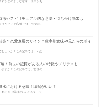
すがどのような意味・理由があ...
特徴やスピリチュアル的な意味・待ち受け効果も
か？ この記事では、虹龍の...
前兆？恋愛進展のサイン？数字別意味や見た時のポイ
しょうか？この記事では、＜恋...
7選！前世の記憶がある人の特徴やメリデメも
ますか？この記事では、前世の...
風水における意味！縁起がいい？
れており縁起がいいのを知って...