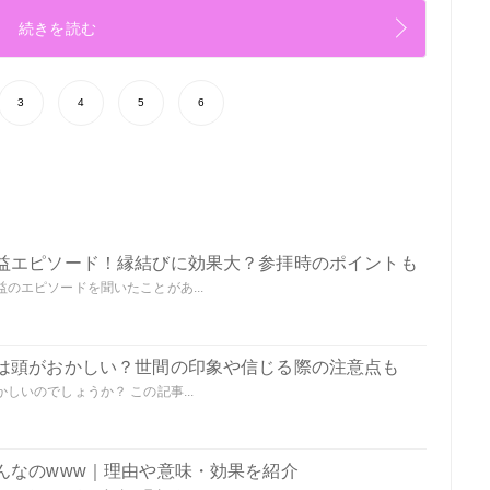
続きを読む
3
4
5
6
益エピソード！縁結びに効果大？参拝時のポイントも
のエピソードを聞いたことがあ...
は頭がおかしい？世間の印象や信じる際の注意点も
いのでしょうか？ この記事...
んなのwww｜理由や意味・効果を紹介