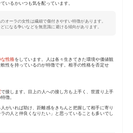
せているかいつも気を配っています。
色のオーラの女性は繊細で傷付きやすい特徴があります。
などになる争いなどを無意識に避ける傾向があります。
静な性格
をしています。人は各々生きてきた環境や価値観
柔軟性を持っているのが特徴です。相手の性格を否定せ
度
で接します。目上の人への接し方も上手く、世渡り上手
の特徴。
る人がいれば助け、距離感をきちんと把握して相手に寄り
ーラの人と仲良くなりたい」と思っていることも多いでし