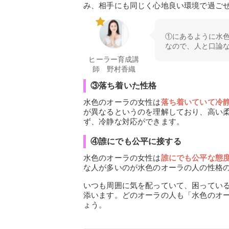
み、相手にも同じく心地良い環境で過ご
①にあるように水
なので、人と口論
ヒーラー育成講
師 野村香織
③落ち着いた性格
水色のオーラの女性は
落ち着いていて冷
が異なるというのを理解しており、高い
ず、冷静な対応ができます。
④誰にでも公平に接する
水色のオーラの女性は
誰にでも公平な態
な人が多いのが水色のオーラの人の性格
いつも周囲に気を配っていて、困ってい
添います。どのオーラの人も「水色のオ
ょう。