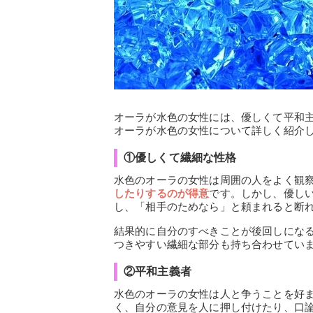
オーラが水色の女性には、優しくて平和
オーラが水色の女性について詳しく紹介
①優しくて繊細な性格
水色のオーラの女性は周囲の人をよく観
したりするのが得意
です。しかし、優し
し、「相手のためなら」と頼まれると断
結果的に自分のすべきことが後回しにな
つきやすい繊細な部分も持ち合わせてい
②平和主義者
水色のオーラの女性は人と争うことを好
く、自分の意見を人に押し付けたり、口