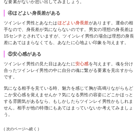
な要素がないか思い出してみましょう。
④ほどよい身長差がある
ツインレイ男性とあなたは
ほどよい身長差
があります。運命の相
手なので、身長差が気にならないのです。男女の理想の身長差は
15センチとされていますが、ツインレイ男性の場合は理想の身長
差にあてはまらなくても、あなたに心地よい印象を与えます。
⑤安心感がある
ツインレイ男性の見た目はあなたに
安心感
を与えます。魂を分け
合ったツインレイ男性の中に自分の魂に繋がる要素を見出すから
です。
気になる相手を見ている時、魅力を感じて胸が高鳴りながらもど
こか安心感を覚えませんか？気になる男性の容姿にどこかほっと
する雰囲気があるなら、もしかしたらツインレイ男性かもしれま
せん。相手が他の特徴にもあてはまっていないか考えてみましょ
う。
( 次のページへ続く )