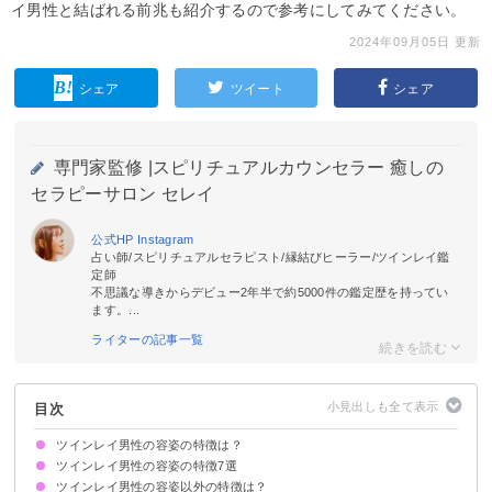
イ男性と結ばれる前兆も紹介するので参考にしてみてください。
2024年09月05日 更新
シェア
ツイート
シェア
専門家監修 |
スピリチュアルカウンセラー 癒しの
セラピーサロン セレイ
公式HP
Instagram
占い師/スピリチュアルセラピスト/縁結びヒーラー/ツインレイ鑑
定師
不思議な導きからデビュー2年半で約5000件の鑑定歴を持ってい
ます。...
ライターの記事一覧
目次
ツインレイ男性の容姿の特徴は？
ツインレイ男性の容姿の特徴7選
ツインレイ男性の容姿以外の特徴は？
①タイプじゃないのに気になる
②瞳が澄んでいる
③中性的な印象がある
④ほどよい身長差がある
⑤安心感がある
⑥笑顔が柔らかい
⑦自分の雰囲気と似ている