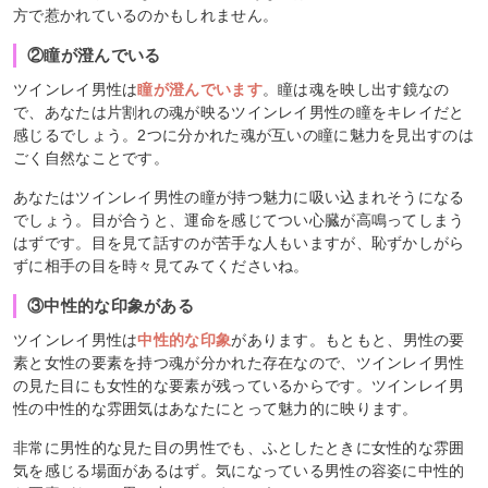
方で惹かれているのかもしれません。
②瞳が澄んでいる
ツインレイ男性は
瞳が澄んでいます
。瞳は魂を映し出す鏡なの
で、あなたは片割れの魂が映るツインレイ男性の瞳をキレイだと
感じるでしょう。2つに分かれた魂が互いの瞳に魅力を見出すのは
ごく自然なことです。
あなたはツインレイ男性の瞳が持つ魅力に吸い込まれそうになる
でしょう。目が合うと、運命を感じてつい心臓が高鳴ってしまう
はずです。目を見て話すのが苦手な人もいますが、恥ずかしがら
ずに相手の目を時々見てみてくださいね。
③中性的な印象がある
ツインレイ男性は
中性的な印象
があります。もともと、男性の要
素と女性の要素を持つ魂が分かれた存在なので、ツインレイ男性
の見た目にも女性的な要素が残っているからです。ツインレイ男
性の中性的な雰囲気はあなたにとって魅力的に映ります。
非常に男性的な見た目の男性でも、ふとしたときに女性的な雰囲
気を感じる場面があるはず。気になっている男性の容姿に中性的