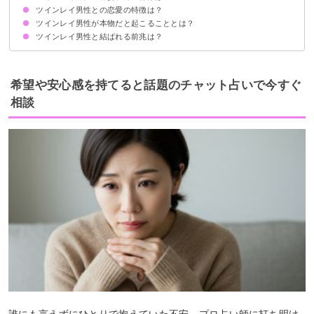
ツインレイ男性との恋愛の特徴は？
①価値観が合う
②一緒にいると居心地がいい
③沈黙が気にならない
④いつでも会いたいと思う
⑤偶然の一致がしばしば起こる
ツインレイ男性が本物だと起こることとは？
①あなたに一途になる
②格好良さに磨きがかかる
③遠距離でも不安がない
④いくつもの試練がある
⑤決して別れない
ツインレイ男性と結ばれる前兆は？
①体調を崩す
②偶然の一致を頻繁に経験する
③過去の葛藤を乗り越える
希望や安心感を持てると話題のチャット占いで今すぐ
相談
誰にも言えずにひとりで抱えていた不安、プロ占い師に打ち明け