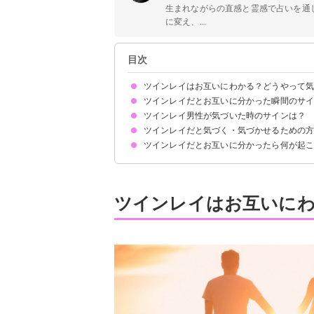
生まれながらの直感と霊感で占いを通
に変え、...
目次
ツインレイはお互いにわかる？どうやって
ツインレイだとお互いに分かった瞬間のサイ
ツインレイだと気づくのは男性が先のケースが多
男性レイに追いかけられる形で女性も気付く
ツインレイ男性が気づいた時のサインは？
①偶然よく出会う
②同じ行動を取ることが多い
③よく目が合う
④懐かしい感覚を抱く
⑤一緒にいると居心地が良い
⑥誕生日が近い
⑦共通点が多い
⑧無償の愛を感じる
⑨テレパシーのような感覚がある
⑩体の異変を感じる
⑪夢に出てくる
⑫周囲の人から祝福される
⑬一緒にいると時間が経つのを忘れる
⑭魂の成長を感じる
⑮相手を必要として一緒に人生を歩みたいと思う
ツインレイだと気づく・気づかせるための
頻繁に連絡してくる
束縛が激しくなる
女性レイに尽くしてくる
じっと見つめてくる
ツインレイだとお互いに分かったら何が起
気付く方法①身体的な共通点が多いか探す
気付く方法②相手からのアプローチに敏感になる
気付かせる方法①積極的にアプローチする
気付かせる方法②テレパシーで気持ちを伝える
気付かせる方法③共通点が多いことをアピールす
①幸せな期間が訪れる
②試練が訪れサイレント期間に突入する
③再会し統合へと向かう
ツインレイはお互いに