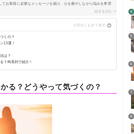
してお客様に必要なメッセージを届け、心を癒やしながら悩みを希望
4
5
気づくの？
ン15選！
い
方法は？
こる？時系列で紹介！
る
6
わかる？どうやって気づくの？
7
8