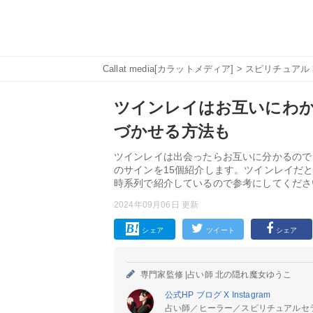
Callat media[カラットメディア]
>
スピリチュアル
ツインレイはお互いにわか
づかせる方法も
ツインレイは出会ったらお互いに分かるので
のサインを15個紹介します。ツインレイだ
時系列で紹介しているので参考にしてくださ
2024年09月06日 更新
シェア
ツイート
シェア
専門家監修 |
占い師 北の隠れ魔女ゆうこ
公式HP
ブログ
X
Instagram
占い師／ヒーラー／スピリチュアルセ