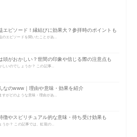
益エピソード！縁結びに効果大？参拝時のポイントも
のエピソードを聞いたことがあ...
は頭がおかしい？世間の印象や信じる際の注意点も
いのでしょうか？ この記事...
んなのwww｜理由や意味・効果を紹介
すがどのような意味・理由があ...
特徴やスピリチュアル的な意味・待ち受け効果も
か？ この記事では、虹龍の...