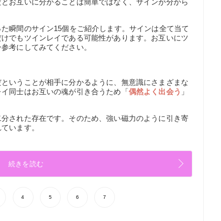
だとお互いに分かることは簡単ではなく、サインが分から
た瞬間のサイン15個をご紹介します。サインは全て当て
だけでもツインレイである可能性があります。お互いにツ
ひ参考にしてみてください。
だということが相手に分かるように、無意識にさまざまな
レイ同士はお互いの魂が引き合うため「
偶然よく出会う
」
二分された存在です。そのため、強い磁力のように引き寄
れています。
続きを読む
4
5
6
7