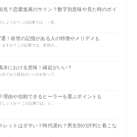
前兆？恋愛進展のサイン？数字別意味や見た時のポイ
しょうか？この記事では、＜恋...
7選！前世の記憶がある人の特徴やメリデメも
ますか？この記事では、前世の...
風水における意味！縁起がいい？
れており縁起がいいのを知って...
？理由や信頼できるヒーラーを選ぶポイントも
ょうか？ この記事では、レ...
スレットはダサい？時代遅れ？男女別の評判と着こな