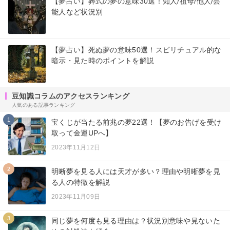
【夢占い】葬式の夢の意味30選！知人/祖母/他人/芸
能人など状況別
【夢占い】死ぬ夢の意味50選！スピリチュアル的な
暗示・見た時のポイントを解説
豆知識コラムのアクセスランキング
人気のある記事ランキング
1
宝くじが当たる前兆の夢22選！【夢のお告げを受け
取って金運UPへ】
2023年11月12日
2
明晰夢を見る人には天才が多い？理由や明晰夢を見
る人の特徴を解説
2023年11月09日
3
同じ夢を何度も見る理由は？状況別意味や見ないた