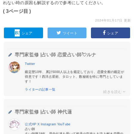
れない時の原因も解説するので参考にしてください。
( 3ページ目 )
2024年01月17日 更新
シェア
ツイート
シェア
専門家監修 |
占い師 恋愛占い師💘ルナ
Twitter
鑑定歴10年、累計5000人以上を鑑定しており、恋愛全般の鑑定が
得意です！西洋占星術、タロット、数秘術を特に専門としていま
す！
ライターの記事一覧
専門家監修 |
占い師 神代蓮
公式HP
X
Instagram
YouTube
占い師
占い師歴18年。思念伝達を用いて相手の気持ちを読み解き恋愛の