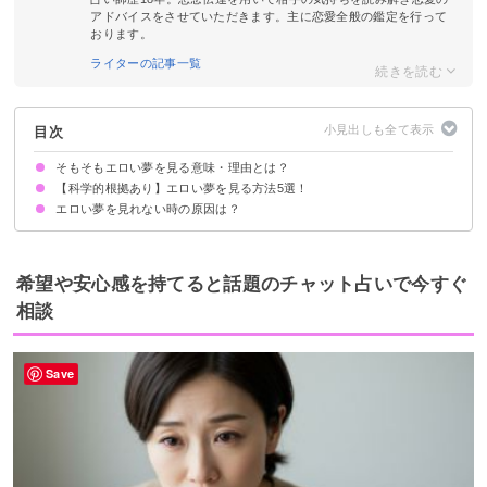
アドバイスをさせていただきます。主に恋愛全般の鑑定を行って
おります。
ライターの記事一覧
目次
そもそもエロい夢を見る意味・理由とは？
【科学的根拠あり】エロい夢を見る方法5選！
性的欲求の高まり・願望の反映
エロい夢を見るには願望を潜在意識に刷り込めばよい
エロい夢を見れない時の原因は？
①寝る前に見たい夢のことについて考える
②MILD法を実践する
③二度寝をする
④ビタミンや魚を摂取する
⑤普段から注意深く世界を観察する
希望や安心感を持てると話題のチャット占いで今すぐ
相談
Save