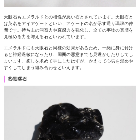
天眼石もエメラルドとの相性が悪い石とされています。天眼石と
は英名をアイアゲートといい、アゲートの名が示す通り瑪瑙の仲
間です。持ち主の洞察力や直感力を強化し、全ての事物の真贋を
見極める力を与える石といわれています。
エメラルドにも天眼石と同様の効果があるため、一緒に身に付け
ると神経過敏になったり、周囲の悪意までも見透かしたりしてし
まいます。癒しを求めて手にしたはずが、かえって心労を溜めや
すくしてしまう組み合わせといえます。
⑤黒曜石