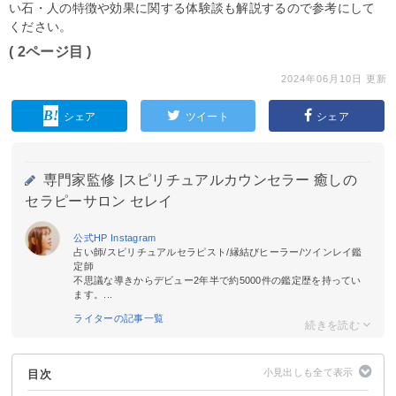
い石・人の特徴や効果に関する体験談も解説するので参考にして
ください。
( 2ページ目 )
2024年06月10日 更新
シェア
ツイート
シェア
専門家監修 |
スピリチュアルカウンセラー 癒しの
セラピーサロン セレイ
公式HP
Instagram
占い師/スピリチュアルセラピスト/縁結びヒーラー/ツインレイ鑑
定師
不思議な導きからデビュー2年半で約5000件の鑑定歴を持ってい
ます。...
ライターの記事一覧
目次