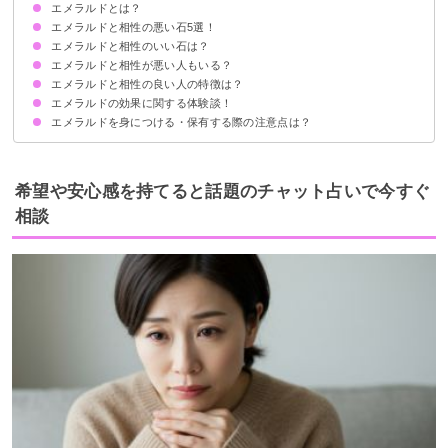
エメラルドとは？
エメラルドと相性の悪い石5選！
得られる効果
エメラルドと相性のいい石は？
①タイガーアイ
②ラリマー
③翡翠
④天眼石
⑤黒曜石
エメラルドと相性が悪い人もいる？
①アクアマリン：恋愛運UP
②ルビー：目標達成・願望実現
③ムーンストーン：恋人との絆を強くする
④オニキス：心の平穏・無病息災
⑤サファイア：事業を成功へ導く
エメラルドと相性の良い人の特徴は？
汎用性が高い癒し効果で相性の悪い人はいない
エメラルドの効果に関する体験談！
エメラルドを身につける・保有する際の注意点は？
①希望していた求人が見つかった
②昇進が決まったと報告された
③心が落ち着く
定期的に浄化する
保管場所は日光が当たらず、乾燥しない、温度・湿度が一定に保たれた場所
希望や安心感を持てると話題のチャット占いで今すぐ
相談