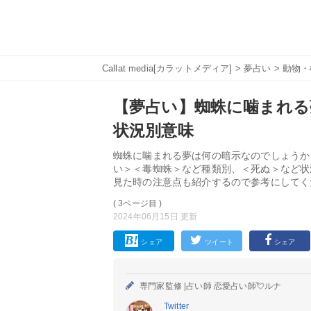
Callat media[カラットメディア]
>
夢占い
>
動物・
【夢占い】蜘蛛に噛まれる
状況別意味
蜘蛛に噛まれる夢は何の暗示なのでしょうか
い＞＜毒蜘蛛＞など種類別、＜死ぬ＞など状
見た時の注意点も紹介するので参考にしてく
( 3ページ目 )
2024年06月15日 更新
シェア
ツイート
シェア
専門家監修 |
占い師 恋愛占い師💘ルナ
Twitter