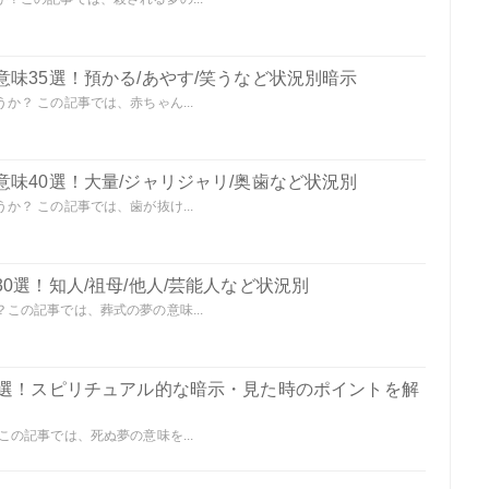
味35選！預かる/あやす/笑うなど状況別暗示
？ この記事では、赤ちゃん...
味40選！大量/ジャリジャリ/奥歯など状況別
？ この記事では、歯が抜け...
0選！知人/祖母/他人/芸能人など状況別
この記事では、葬式の夢の意味...
0選！スピリチュアル的な暗示・見た時のポイントを解
の記事では、死ぬ夢の意味を...