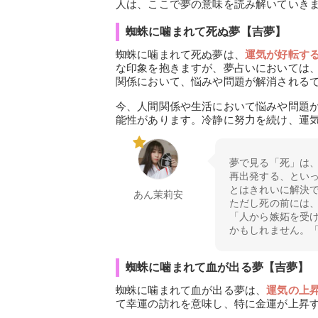
人は、ここで夢の意味を読み解いていき
蜘蛛に噛まれて死ぬ夢【吉夢】
蜘蛛に噛まれて死ぬ夢は、
運気が好転す
な印象を抱きますが、夢占いにおいては
関係において、悩みや問題が解消される
今、人間関係や生活において悩みや問題
能性があります。冷静に努力を続け、運
夢で見る「死」は
再出発する、とい
とはきれいに解決
あん茉莉安
ただし死の前には
「人から嫉妬を受
かもしれません。
蜘蛛に噛まれて血が出る夢【吉夢】
蜘蛛に噛まれて血が出る夢は、
運気の上
て幸運の訪れを意味し、特に金運が上昇