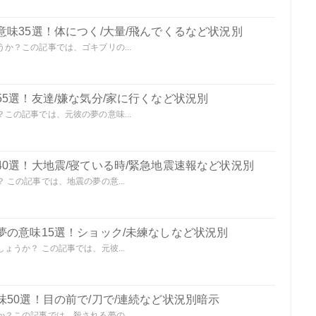
味35選！体につく/大量/飛んでくるなど状況別
か？この記事では、ゴキブリの...
5選！友達/嫌な気分/家に行くなど状況別
この記事では、元彼の夢の意味...
0選！大地震/寝ている時/緊急地震速報など状況別
この記事では、地震の夢の意...
夢の意味15選！ショック/未練なしなど状況別
うか？ この記事では、元彼...
50選！目の前で/刀で/連続など状況別暗示
？この記事では、殺される夢の...