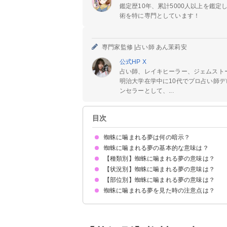
鑑定歴10年、累計5000人以上を鑑
術を特に専門としています！
専門家監修 |
占い師 あん茉莉安
公式HP
X
占い師、レイキヒーラー、ジェムスト
明治大学在学中に10代でプロ占い師デ
ンセラーとして、...
目次
蜘蛛に噛まれる夢は何の暗示？
蜘蛛に噛まれる夢の基本的な意味は？
【種類別】蜘蛛に噛まれる夢の意味は？
対人トラブルの暗示
種類/状況/部位で意味が決まる
【状況別】蜘蛛に噛まれる夢の意味は？
白い蜘蛛に噛まれる夢【警告夢】
赤い蜘蛛に噛まれる夢【吉夢】
毒蜘蛛に噛まれる夢【警告夢】
黒い蜘蛛に噛まれる夢【警告夢】
金色の蜘蛛に噛まれる夢【警告夢】
巨大な蜘蛛に噛まれる夢【警告夢】
【部位別】蜘蛛に噛まれる夢の意味は？
蜘蛛に噛まれて死ぬ夢【吉夢】
蜘蛛に噛まれて血が出る夢【吉夢】
蜘蛛に噛まれて倒れる夢【警告夢】
蜘蛛に噛まれて逃げる夢【警告夢】
蜘蛛に噛まれて殺す夢【吉夢】
蜘蛛に噛まれる夢を見た時の注意点は？
蜘蛛に手を噛まれる夢【警告夢】
蜘蛛に首を噛まれる夢【警告夢】
蜘蛛に足を噛まれる夢【警告夢】
蜘蛛に頭を噛まれる夢【警告夢】
蜘蛛に人差し指を噛まれる夢【警告夢】
周囲とのコミュニケーションに注意を払う
警告夢や凶夢の内容を人に話す