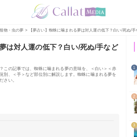
植物・虫の夢
> 【夢占い】蜘蛛に噛まれる夢は対人運の低下？白い/死ぬ/
夢は対人運の低下？白い/死ぬ/手など
1
？この記事では、蜘蛛に噛まれる夢の意味を、＜白い＞＜赤
況別、＜手＞など部位別に解説します。蜘蛛に噛まれる夢を
ださい。
2
3