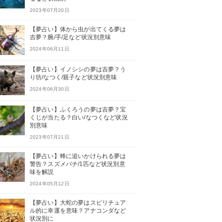
2023年07月20日
【夢占い】体から虫が出てくる夢は
吉夢？腕/手/足など状況別意味
2024年06月11日
【夢占い】イノシシの夢は吉夢？う
り坊/なつく/親子など状況別意味
2024年06月30日
【夢占い】ふくろうの夢は吉夢？宝
くじが当たる？白い/なつくなど状況
別意味
2023年07月21日
【夢占い】蜂に追いかけられる夢は
警告？スズメバチ/1匹など状況別意
味を解説
2024年05月12日
【夢占い】大蛇の夢はスピリチュア
ル的に幸運を意味？アナコンダなど
状況別に