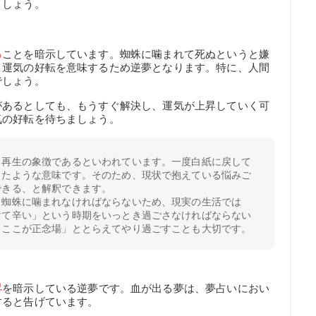
ましょう。
る
ことを暗示しています。蜘蛛に噛まれて死ぬというと嫌
、運気の好転を意味するため逆夢となります。特に、人間
でしょう。
があるとしても、もうすぐ解決し、運気が上昇していく可
気の好転を待ちましょう。
、再生の象徴であるといわれています。一度白紙に戻して
ったような意味です。そのため、現状で抱えている悩みご
できる、と解釈できます。
、蜘蛛に噛まれなければならないため、現実の生活では
けて辛い」という時期をいっとき過ごさなければならない
「ここが正念場」ととらえてやり過ごすことも大切です。
昇
を暗示している逆夢です。血が出る夢は、夢占いにおい
すると告げています。