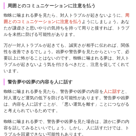
周囲とのコミュニケーションに注意を払う
蜘蛛に噛まれる夢を見たら、対人トラブルが起きないように、
周
囲とのコミュニケーションに注意を払う
ようにしましょう。あな
たが謙虚さと思いやりの気持ちを持って周りと接すれば、トラブ
ルを未然に防げる可能性があります。
万が一対人トラブルが起きても、誠実さが相手に伝われば、関係
性を改善できるでしょう。凶夢や警告夢を見たからといって、必
要以上に怖がることはないのです。蜘蛛に噛まれる夢は、対人ト
ラブルが起きないよう気を付けるべきだと、注意を促してくれて
います。
警告夢や凶夢の内容を人に話す
蜘蛛に噛まれる夢を見たら、警告夢や凶夢の内容を
人に話す
と、
対人運など運気の低下を防げる可能性があります。警告夢や凶夢
は、内容を人に話すことが、「悪い運気を離す」ことにつながる
と考えられているためです。
蜘蛛に噛まれる夢で、警告夢や凶夢を見た場合は、誰かに夢の内
容を話してみるといいでしょう。しかし、人に話すだけでは、ト
ラブルを回避できない可能性もあります。