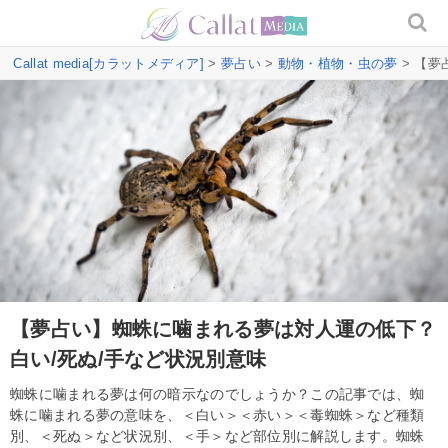
Callat media[カラットメディア]
>
夢占い
>
動物・植物・虫の夢
> 【夢
【夢占い】蜘蛛に噛まれる夢は対人運の低下？
白い/死ぬ/手など状況別意味
蜘蛛に噛まれる夢は何の暗示なのでしょうか？この記事では、蜘
蛛に噛まれる夢の意味を、＜白い＞＜赤い＞＜毒蜘蛛＞など種類
別、＜死ぬ＞など状況別、＜手＞など部位別に解説します。蜘蛛