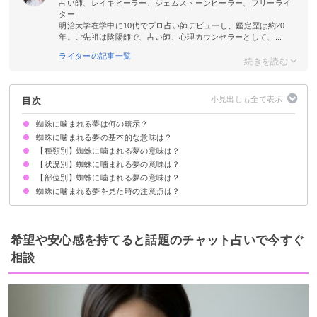
占い師、レイキヒーラー、ジェムストーンヒーラー、フリーライ
ター
明治大学在学中に10代でプロ占い師デビューし、鑑定歴は約20
年。ご先祖は陰陽師で、占い師、心理カウンセラーとして、...
ライターの記事一覧
目次
蜘蛛に噛まれる夢は何の暗示？
蜘蛛に噛まれる夢の基本的な意味は？
【種類別】蜘蛛に噛まれる夢の意味は？
対人トラブルの暗示
種類/状況/部位で意味が決まる
【状況別】蜘蛛に噛まれる夢の意味は？
白い蜘蛛に噛まれる夢【警告夢】
赤い蜘蛛に噛まれる夢【吉夢】
毒蜘蛛に噛まれる夢【警告夢】
黒い蜘蛛に噛まれる夢【警告夢】
金色の蜘蛛に噛まれる夢【警告夢】
巨大な蜘蛛に噛まれる夢【警告夢】
【部位別】蜘蛛に噛まれる夢の意味は？
蜘蛛に噛まれて死ぬ夢【吉夢】
蜘蛛に噛まれて血が出る夢【吉夢】
蜘蛛に噛まれて倒れる夢【警告夢】
蜘蛛に噛まれて逃げる夢【警告夢】
蜘蛛に噛まれて殺す夢【吉夢】
蜘蛛に噛まれる夢を見た時の注意点は？
蜘蛛に手を噛まれる夢【警告夢】
蜘蛛に首を噛まれる夢【警告夢】
蜘蛛に足を噛まれる夢【警告夢】
蜘蛛に頭を噛まれる夢【警告夢】
蜘蛛に人差し指を噛まれる夢【警告夢】
周囲とのコミュニケーションに注意を払う
警告夢や凶夢の内容を人に話す
希望や安心感を持てると話題のチャット占いで今すぐ
相談