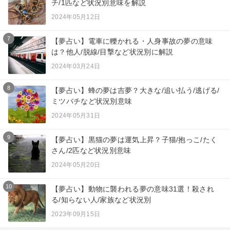
チ/1匹など状況別意味を解説
2024年05月12日
7
【夢占い】電車に轢かれる・人身事故の夢の意味
は？他人/脱線/目撃など状況別に解説
2024年03月24日
8
【夢占い】蜂の夢は吉夢？大きな/追い払う/逃げる/
ミツバチなど状況別意味
2024年05月31日
9
【夢占い】黒猫の夢は運気上昇？子猫/抱っこ/たく
さん/2匹など状況別意味
2024年05月20日
10
【夢占い】動物に襲われる夢の意味31選！殺され
る/知らない人/家族など状況別
2023年09月15日