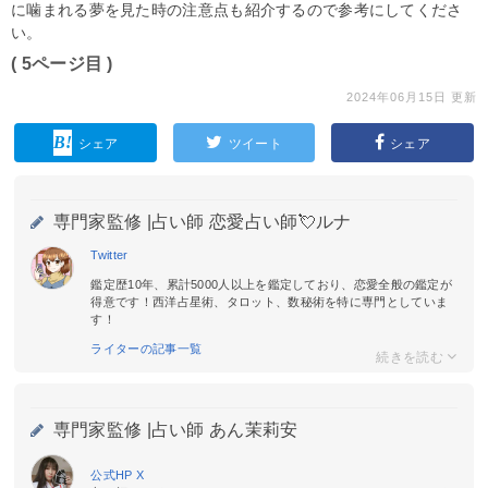
に噛まれる夢を見た時の注意点も紹介するので参考にしてくださ
い。
( 5ページ目 )
2024年06月15日 更新
シェア
ツイート
シェア
専門家監修 |
占い師 恋愛占い師💘ルナ
Twitter
鑑定歴10年、累計5000人以上を鑑定しており、恋愛全般の鑑定が
得意です！西洋占星術、タロット、数秘術を特に専門としていま
す！
ライターの記事一覧
専門家監修 |
占い師 あん茉莉安
公式HP
X