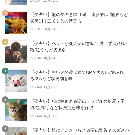
2023年11月01日
2
【夢占い】龍の夢の意味40選！龍雲/白い/龍神など
状況別｜宝くじとの関係も
2023年10月24日
3
【夢占い】ペットが死ぬ夢の意味18選！愛犬/飼い
猫/泣くなど状況別
2023年08月24日
4
【夢占い】白い犬の夢は運気UP？大きい/懐かれ
る/2匹など状況別意味
2024年03月22日
5
【夢占い】猫に噛まれる夢はトラブルの暗示？子
猫/黒猫/手など状況別意味を解説
2024年04月30日
6
【夢占い】蜂に追いかけられる夢は警告？スズメバ