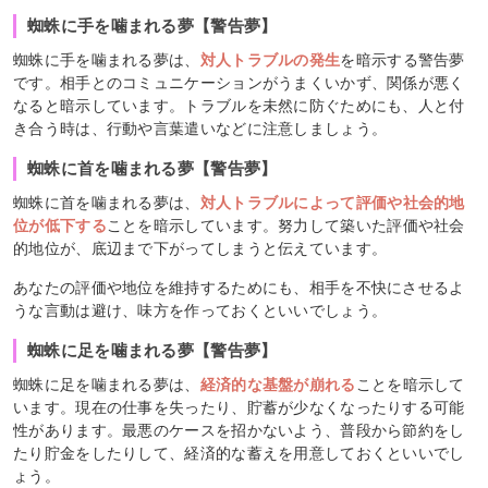
蜘蛛に手を噛まれる夢【警告夢】
蜘蛛に手を噛まれる夢は、
対人トラブルの発生
を暗示する警告夢
です。相手とのコミュニケーションがうまくいかず、関係が悪く
なると暗示しています。トラブルを未然に防ぐためにも、人と付
き合う時は、行動や言葉遣いなどに注意しましょう。
蜘蛛に首を噛まれる夢【警告夢】
蜘蛛に首を噛まれる夢は、
対人トラブルによって評価や社会的地
位が低下する
ことを暗示しています。努力して築いた評価や社会
的地位が、底辺まで下がってしまうと伝えています。
あなたの評価や地位を維持するためにも、相手を不快にさせるよ
うな言動は避け、味方を作っておくといいでしょう。
蜘蛛に足を噛まれる夢【警告夢】
蜘蛛に足を噛まれる夢は、
経済的な基盤が崩れる
ことを暗示して
います。現在の仕事を失ったり、貯蓄が少なくなったりする可能
性があります。最悪のケースを招かないよう、普段から節約をし
たり貯金をしたりして、経済的な蓄えを用意しておくといいでし
ょう。