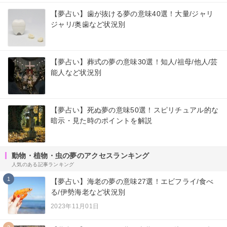
【夢占い】歯が抜ける夢の意味40選！大量/ジャリ
ジャリ/奥歯など状況別
【夢占い】葬式の夢の意味30選！知人/祖母/他人/芸
能人など状況別
【夢占い】死ぬ夢の意味50選！スピリチュアル的な
暗示・見た時のポイントを解説
動物・植物・虫の夢のアクセスランキング
人気のある記事ランキング
1
【夢占い】海老の夢の意味27選！エビフライ/食べ
る/伊勢海老など状況別
2023年11月01日