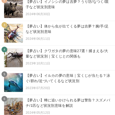
2
【夢占い】イノシシの夢は吉夢？うり坊/なつく/親
子など状況別意味
2024年06月30日
3
【夢占い】体から虫が出てくる夢は吉夢？腕/手/足
など状況別意味
2024年06月11日
4
【夢占い】クワガタの夢の意味27選！捕まえる/大
量など状況別｜宝くじとの関係も
2023年10月11日
5
【夢占い】イルカの夢の意味｜宝くじが当たる？泳
ぐ/群れ/近づいてくるなど状況別
2023年07月20日
6
【夢占い】蜂に追いかけられる夢は警告？スズメバ
チ/1匹など状況別意味を解説
2024年05月12日