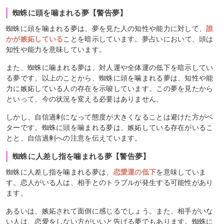
蜘蛛に頭を噛まれる夢【警告夢】
蜘蛛に頭を噛まれる夢は、夢を見た人の知性や能力に対して、
誰
かが嫉妬している
ことを暗示しています。夢占いにおいて、頭は
知性や能力を意味しています。
また、蜘蛛に噛まれる夢は、対人運や全体運の低下を暗示してい
る夢です。以上のことから、蜘蛛に頭を噛まれる夢は、知性や能
力に嫉妬している人の存在を示唆しています。この夢を見たから
といって、今の状況を変える必要はありません。
しかし、自信過剰になって態度が大きくなることは避けた方がベ
ターです。蜘蛛に頭を噛まれる夢は、嫉妬している存在がいるこ
とと、自信過剰への注意を伝えています。
蜘蛛に人差し指を噛まれる夢【警告夢】
蜘蛛に人差し指を噛まれる夢は、
恋愛運の低下
を意味していま
す。恋人がいる人は、相手とのトラブルが発生する可能性があり
ます。
あるいは、嫉妬されて面倒に感じるでしょう。また、相手がいな
い人は、恋愛をしない方がいいと告げる夢でもあります。蜘蛛に