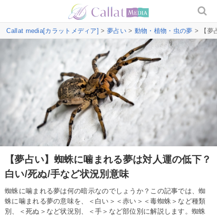
Callat media[カラットメディア]
>
夢占い
>
動物・植物・虫の夢
> 【夢
【夢占い】蜘蛛に噛まれる夢は対人運の低下？
白い/死ぬ/手など状況別意味
蜘蛛に噛まれる夢は何の暗示なのでしょうか？この記事では、蜘
蛛に噛まれる夢の意味を、＜白い＞＜赤い＞＜毒蜘蛛＞など種類
別、＜死ぬ＞など状況別、＜手＞など部位別に解説します。蜘蛛