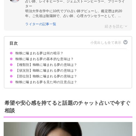
占い師、レイキヒーラー、ジェムストーンヒーラー、フリーライ
ター
明治大学在学中に10代でプロ占い師デビューし、鑑定歴は約20
年。ご先祖は陰陽師で、占い師、心理カウンセラーとして、...
ライターの記事一覧
目次
蜘蛛に噛まれる夢は何の暗示？
蜘蛛に噛まれる夢の基本的な意味は？
【種類別】蜘蛛に噛まれる夢の意味は？
対人トラブルの暗示
種類/状況/部位で意味が決まる
【状況別】蜘蛛に噛まれる夢の意味は？
白い蜘蛛に噛まれる夢【警告夢】
赤い蜘蛛に噛まれる夢【吉夢】
毒蜘蛛に噛まれる夢【警告夢】
黒い蜘蛛に噛まれる夢【警告夢】
金色の蜘蛛に噛まれる夢【警告夢】
巨大な蜘蛛に噛まれる夢【警告夢】
【部位別】蜘蛛に噛まれる夢の意味は？
蜘蛛に噛まれて死ぬ夢【吉夢】
蜘蛛に噛まれて血が出る夢【吉夢】
蜘蛛に噛まれて倒れる夢【警告夢】
蜘蛛に噛まれて逃げる夢【警告夢】
蜘蛛に噛まれて殺す夢【吉夢】
蜘蛛に噛まれる夢を見た時の注意点は？
蜘蛛に手を噛まれる夢【警告夢】
蜘蛛に首を噛まれる夢【警告夢】
蜘蛛に足を噛まれる夢【警告夢】
蜘蛛に頭を噛まれる夢【警告夢】
蜘蛛に人差し指を噛まれる夢【警告夢】
周囲とのコミュニケーションに注意を払う
警告夢や凶夢の内容を人に話す
希望や安心感を持てると話題のチャット占いで今すぐ
相談