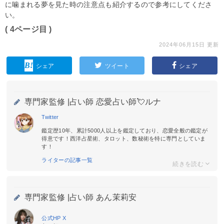
に噛まれる夢を見た時の注意点も紹介するので参考にしてくださ
い。
( 4ページ目 )
2024年06月15日 更新
シェア
ツイート
シェア
専門家監修 |
占い師 恋愛占い師💘ルナ
Twitter
鑑定歴10年、累計5000人以上を鑑定しており、恋愛全般の鑑定が
得意です！西洋占星術、タロット、数秘術を特に専門としていま
す！
ライターの記事一覧
専門家監修 |
占い師 あん茉莉安
公式HP
X