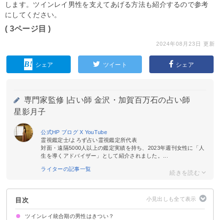
します。ツインレイ男性を支えてあげる方法も紹介するので参考
にしてください。
( 3ページ目 )
2024年08月23日 更新
シェア
ツイート
シェア
専門家監修 |
占い師 金沢・加賀百万石の占い師
星影月子
公式HP
ブログ
X
YouTube
霊視鑑定士/よろず占い霊視鑑定所代表
対面・遠隔5000人以上の鑑定実績を持ち、2023年週刊女性に「人
生を導くアドバイザー」として紹介されました。...
ライターの記事一覧
目次
ツインレイ統合期の男性はきつい？