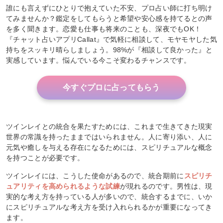
誰にも言えずにひとりで抱えていた不安、プロ占い師に打ち明け
てみませんか？鑑定をしてもらうと希望や安心感を持てるとの声
を多く聞きます。恋愛も仕事も将来のことも、深夜でもOK！
『チャット占いアプリCallat』で気軽に相談して、モヤモヤした気
持ちをスッキリ晴らしましょう。98%が『相談して良かった』と
実感しています。悩んでいる今こそ変わるチャンスです。
今すぐプロに占ってもらう
ツインレイとの統合を果たすためには、これまで生きてきた現実
世界の常識を持ったままではいられません。人に寄り添い、人に
元気や癒しを与える存在になるためには、スピリチュアルな概念
を持つことが必要です。
ツインレイには、こうした使命があるので、統合期前に
スピリチ
ュアリティを高められるような試練
が現れるのです。男性は、現
実的な考え方を持っている人が多いので、統合するまでに、いか
にスピリチュアルな考え方を受け入れられるかが重要になってき
ます。