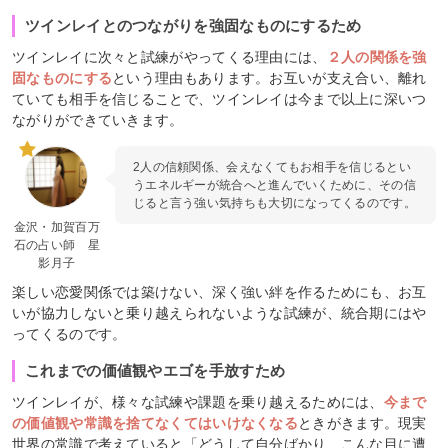
ツインレイとのつながりを強固なものにするため
ツインレイに次々と試練がやってくる理由には、
２人の関係を強
固なものにする
という理由もあります。お互いが支え合い、離れ
ていても相手を信じることで、ツインレイは今まで以上に深いつ
ながりができていきます。
2人の信頼関係、会えなくてもお相手を信じるとい
うエネルギーが統合へと進んでいくために、その信
じると言う強い気持ちも大切になってくるのです。
金沢・加賀百万
石の占い師 星
影月子
楽しい恋愛関係では築けない、深く強い絆を作るためにも、お互
いが協力しないと乗り越えられないような試練が、統合期にはや
ってくるのです。
これまでの価値観やエゴを手放すため
ツインレイが、様々な試練や課題を乗り越えるためには、
今まで
の価値観や常識を捨てなくてはいけなくなる
ときがきます。現実
世界の常識で考えていると「どうして自分ばかり、こんな目に遭