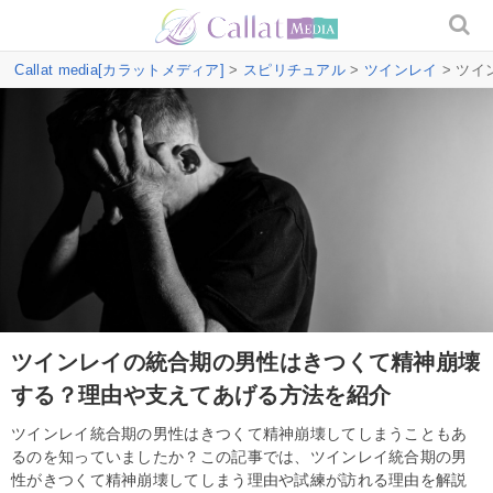
Callat media[カラットメディア]
>
スピリチュアル
>
ツインレイ
> ツ
ツインレイの統合期の男性はきつくて精神崩壊
する？理由や支えてあげる方法を紹介
ツインレイ統合期の男性はきつくて精神崩壊してしまうこともあ
るのを知っていましたか？この記事では、ツインレイ統合期の男
性がきつくて精神崩壊してしまう理由や試練が訪れる理由を解説