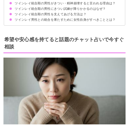
ツインレイ統合期の男性がきつい・精神崩壊すると言われる理由は？
ツインレイ統合期の男性にきつい試練が降りかかるのはなぜ？
それまでの価値観が大きく崩壊するから
相手を再び失う恐怖に苛まれる
謎の体調不良に見舞われるケースがある
他の女性からの誘惑が増える
自信を失うような出来事が起きる
大きな環境の変化が起きる
ツインレイ統合期の男性を支えてあげる方法は？
統合にあたり自身の精神的な成長が必要なため
スピリチュアリティを高めるため
ツインレイとのつながりを強固なものにするため
これまでの価値観やエゴを手放すため
人生の方向転換が必要なため
ツインレイ男性との統合を果たすために女性自身がすべきこととは？
ツインレイ男性とコミュニケーションを取り続ける
きつい状況を理解して共感してあげる
自分の気持ちを素直に伝え続ける
離れていても愛のエネルギーを送り続ける
安定した時間を一緒に過ごす
自分自身も安定した生活を送る
自身のネガティブな感情を浄化する
精神的・経済的に自立する
変化に柔軟に対応する
希望や安心感を持てると話題のチャット占いで今すぐ
相談