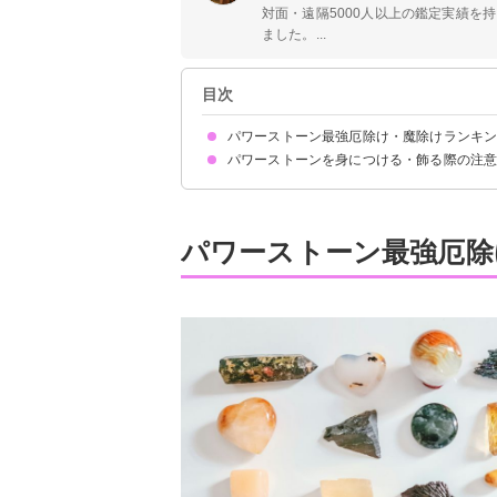
対面・遠隔5000人以上の鑑定実績を
ました。...
目次
パワーストーン最強厄除け・魔除けランキ
パワーストーンを身につける・飾る際の注
15位：スモーキークォーツ
14位：アメジスト
13位：カーネリアン
12位：ホワイトムーンストーン
11位：翡翠
10位：ルビー
9位：タイガーアイ
8位：ルチルクォーツ
7位：マラカイト
6位：ヘマタイト
5位：オブシディアン
4位：水晶
3位：ラピスラズリ
2位：モリオン（黒水晶）
1位：オニキス
定期的に浄化する
自分と相性が悪いと感じたら着用をやめる
直射日光に当たらない場所で保管する
パワーストーン最強厄除