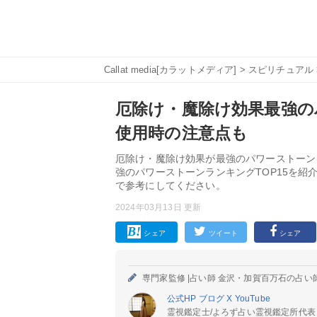
Callat media[カラットメディア]
>
スピリチュアル
厄除け・魔除け効果最強の
使用時の注意点も
厄除け・魔除け効果が最強のパワーストーン
強のパワーストーンランキングTOP15を
で参考にしてください。
2024年03月13日 更新
シェア
ツイート
シェア
専門家監修 |
占い師 金沢・加賀百万石の占い
公式HP
ブログ
X
YouTube
霊視鑑定士/よろず占い霊視鑑定所代表