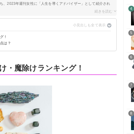
持ち、2023年週刊女性に「人生を導くアドバイザー」として紹介され
4
5
ング！
意点は？
6
け・魔除けランキング！
7
8