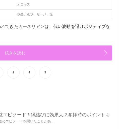
オニキス
水晶、流水、セージ、塩
われてきたカーネリアンは、低い波動を退けポジティブな
続きを読む
3
4
5
益エピソード！縁結びに効果大？参拝時のポイントも
のエピソードを聞いたことがあ...