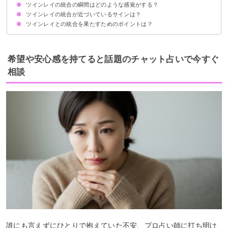
ツインレイの統合の瞬間はどのような感覚がする？
ツインレイ男性に現れる統合完了のサイン
ツインレイ女性に現れる統合完了のサイン
ツインレイの統合が近づいているサインは？
ツインレイとの統合を果たすためのポイントは？
①常にシンクロニシティが起こる状態
②暗示的な夢を見るようになる
③エンジェルナンバーが視界に入る
④サイレント期間が始まる
⑤自分の本当の気持ちに気がつく
互いを尊重ししっかりとコミュニケーションを取る
ツインレイと統合できる未来をイメージして信じる
自分の精神の成長を目指す
経済的・精神的に自立する
相手への執着を手放す
希望や安心感を持てると話題のチャット占いで今すぐ
相談
誰にも言えずにひとりで抱えていた不安、プロ占い師に打ち明け