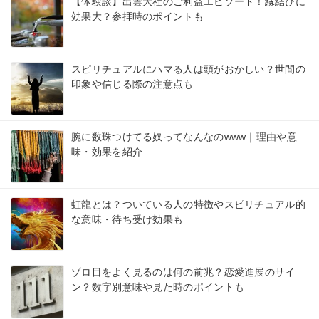
【体験談】出雲大社のご利益エピソード！縁結びに
効果大？参拝時のポイントも
スピリチュアルにハマる人は頭がおかしい？世間の
印象や信じる際の注意点も
腕に数珠つけてる奴ってなんなのwww｜理由や意
味・効果を紹介
虹龍とは？ついている人の特徴やスピリチュアル的
な意味・待ち受け効果も
ゾロ目をよく見るのは何の前兆？恋愛進展のサイ
ン？数字別意味や見た時のポイントも