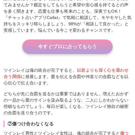
てみませんか？鑑定をしてもらうと希望や安心感を持てるとの声
を多く聞きます。恋愛も仕事も将来のことも、深夜でもOK！
『チャット占いアプリCallat』で気軽に相談して、モヤモヤした気
持ちをスッキリ晴らしましょう。98%が『相談して良かった』と
実感しています。悩んでいる今こそ変わるチャンスです。
今すぐプロに占ってもらう
ツインレイは魂の統合が完了すると、
以前よりも深く心を通わせ
合う関係
に発展します。愛を伝える合図や仲直りの合図などを以
心伝心で伝え合います。
どちらが先に合図を送るかは重要ではありません。増えたおかず
の一品から愛のサインを汲み取るような、二人にしかわからない
些細なものでしょう。毎日が楽しくなる、ツインレイ独自の秘密
の合図を送り合うのです。
⑦傷つけ合わなくなる
ツインレイ男性とツインレイ女性は、魂の統合が完了すると
傷つ