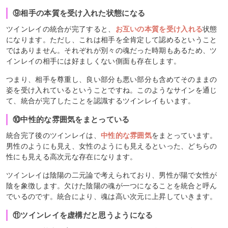
⑨相手の本質を受け入れた状態になる
ツインレイの統合が完了すると、
お互いの本質を受け入れる
状態
になります。ただし、これは相手を全肯定して認めるということ
ではありません。それぞれが別々の魂だった時期もあるため、ツ
インレイの相手には好ましくない側面も存在します。
つまり、相手を尊重し、良い部分も悪い部分も含めてそのままの
姿を受け入れているということですね。このようなサインを通じ
て、統合が完了したことを認識するツインレイもいます。
⑩中性的な雰囲気をまとっている
統合完了後のツインレイは、
中性的な雰囲気
をまとっています。
男性のようにも見え、女性のようにも見えるといった、どちらの
性にも見える高次元な存在になります。
ツインレイは陰陽の二元論で考えられており、男性が陽で女性が
陰を象徴します。欠けた陰陽の魂が一つになることを統合と呼ん
でいるのです。統合により、魂は高い次元に上昇していきます。
⑪ツインレイを虚構だと思うようになる