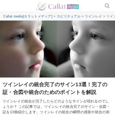
Callat media[カラットメディア]
>
スピリチュアル
>
ツインレイ
> ツ
ツインレイの統合完了のサイン13選！完了の
証・合図や統合のためのポイントを解説
ツインレイの統合が完了したらどのようなサインが現れるのでし
ょうか？ この記事では、ツインレイの統合完了のサイン・合図・
証を13個紹介します。ツインレイの統合の瞬間の感覚や統合の前