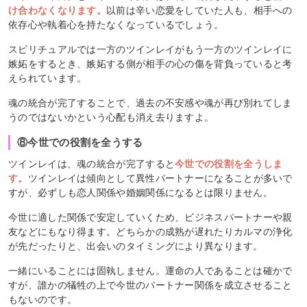
け合わなくなります。
以前は辛い恋愛をしていた人も、相手への
依存心や執着心を持たなくなっているでしょう。
スピリチュアルでは一方のツインレイがもう一方のツインレイに
嫉妬をするとき、嫉妬する側が相手の心の傷を背負っていると考
えられています。
魂の統合が完了することで、過去の不安感や魂が再び別れてしま
うのではないかという心配も消え去りますよ。
⑧今世での役割を全うする
ツインレイは、魂の統合が完了すると
今世での役割を全うしま
す。
ツインレイは傾向として異性パートナーになることが多いで
すが、必ずしも恋人関係や婚姻関係になるとは限りません。
今世に適した関係で安定していくため、ビジネスパートナーや親
友などにもなり得ます。どちらかの成熟が遅れたりカルマの浄化
が先だったりと、出会いのタイミングにより異なります。
一緒にいることには固執しません。運命の人であることは確かで
すが、誰かの犠牲の上で今世のパートナー関係を成立させること
もないのです。