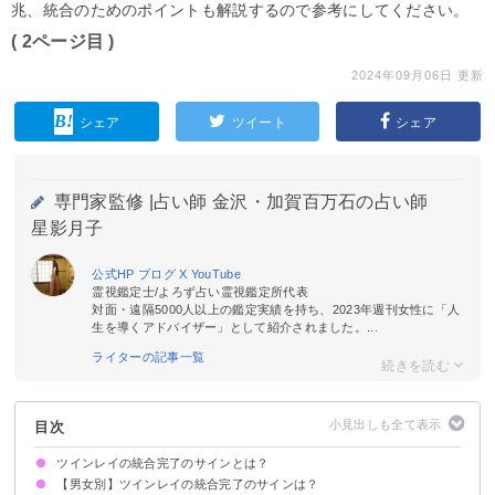
兆、統合のためのポイントも解説するので参考にしてください。
( 2ページ目 )
2024年09月06日 更新
シェア
ツイート
シェア
専門家監修 |
占い師 金沢・加賀百万石の占い師
星影月子
公式HP
ブログ
X
YouTube
霊視鑑定士/よろず占い霊視鑑定所代表
対面・遠隔5000人以上の鑑定実績を持ち、2023年週刊女性に「人
生を導くアドバイザー」として紹介されました。...
ライターの記事一覧
目次
ツインレイの統合完了のサインとは？
【男女別】ツインレイの統合完了のサインは？
①「私たち」になる
②自立した個として活動できる
③過去も現在も未来も愛おしくなる
④愛の証明方法がわかる
⑤周りを幸せにするサインを送る
⑥以心伝心で伝え合う
⑦傷つけ合わなくなる
⑧今世での役割を全うする
⑨相手の本質を受け入れた状態になる
⑩中性的な雰囲気をまとっている
⑪ツインレイを虚構だと思うようになる
⑫愛で世界を改変できる
⑬永遠の愛が現実になる