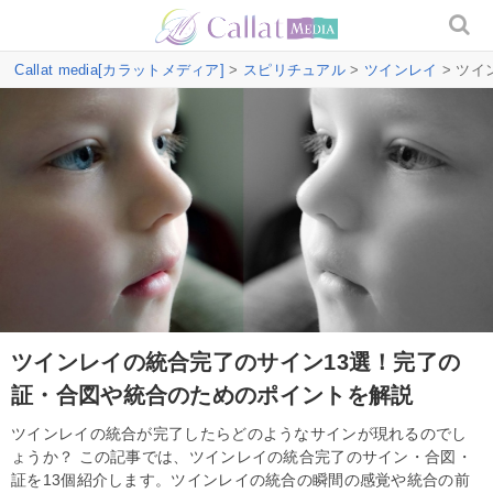
Callat media[カラットメディア]
>
スピリチュアル
>
ツインレイ
> ツ
ツインレイの統合完了のサイン13選！完了の
証・合図や統合のためのポイントを解説
ツインレイの統合が完了したらどのようなサインが現れるのでし
ょうか？ この記事では、ツインレイの統合完了のサイン・合図・
証を13個紹介します。ツインレイの統合の瞬間の感覚や統合の前