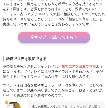
てみませんか？鑑定をしてもらうと希望や安心感を持てるとの声
を多く聞きます。恋愛も仕事も将来のことも、深夜でもOK！
『チャット占いアプリCallat』で気軽に相談して、モヤモヤした気
持ちをスッキリ晴らしましょう。98%が『相談して良かった』と
実感しています。悩んでいる今こそ変わるチャンスです。
今すぐプロに占ってもらう
⑫愛で世界を改変できる
魂の統合を完了させたツインレイは、
愛で世界を改変できる
よう
になります。ツインレイには地球を光で照らす使命があり、魂が
統合するとライトワーク（光の仕事）に取り組むのです。
ツインレイは他者を癒やすヒーラーや、魂を導くガイドとして存
在しています。試練を乗り越えてきたからこそ、他者への深い思
いやりと共感で問題を解決するのです。
全ての根底にあるのは「愛」ということが腑に落ち