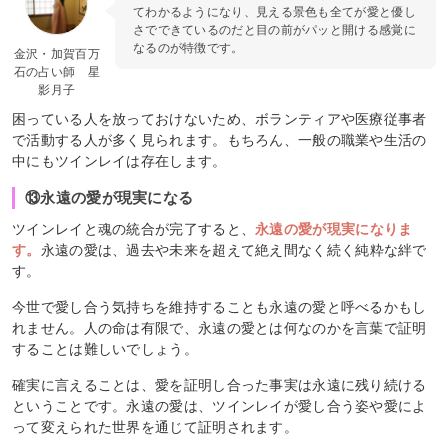
てわかるようになり、見える景色も全てが愛と優し
さでできているのだと目の前がパッと開ける感覚に
なるのが特徴です。
金沢・加賀百万
石の占い師 星
影月子
困っている人を放っておけないため、ボランティアや医療従事者
で活動する人が多く見られます。もちろん、一般の職業や生活の
中にもツインレイは存在します。
⑬永遠の愛が現実になる
ツインレイと魂の統合が完了すると、
永遠の愛が現実になりま
す。
永遠の愛は、過去や未来を超えて絶え間なく続く純粋な絆で
す。
今世で愛し合う気持ちを維持することも永遠の愛と呼べるかもし
れません。人の命は有限で、永遠の愛とは何なのかを言葉で証明
することは難しいでしょう。
確実に言えることは、愛を証明し合った事実は永遠に残り続ける
ということです。永遠の愛は、ツインレイが愛し合う姿や愛によ
って変えられた世界を通じて証明されます。