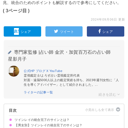
兆、統合のためのポイントも解説するので参考にしてください。
( 3ページ目 )
2024年09月06日 更新
シェア
ツイート
シェア
専門家監修 |
占い師 金沢・加賀百万石の占い師
星影月子
公式HP
ブログ
X
YouTube
霊視鑑定士/よろず占い霊視鑑定所代表
対面・遠隔5000人以上の鑑定実績を持ち、2023年週刊女性に「人
生を導くアドバイザー」として紹介されました。...
ライターの記事一覧
目次
ツインレイの統合完了のサインとは？
【男女別】ツインレイの統合完了のサインは？
①「私たち」になる
②自立した個として活動できる
③過去も現在も未来も愛おしくなる
④愛の証明方法がわかる
⑤周りを幸せにするサインを送る
⑥以心伝心で伝え合う
⑦傷つけ合わなくなる
⑧今世での役割を全うする
⑨相手の本質を受け入れた状態になる
⑩中性的な雰囲気をまとっている
⑪ツインレイを虚構だと思うようになる
⑫愛で世界を改変できる
⑬永遠の愛が現実になる