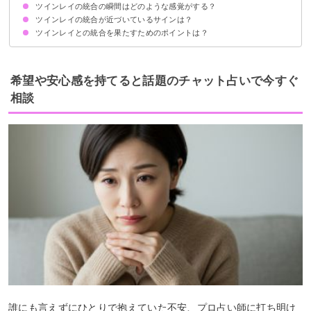
ツインレイの統合の瞬間はどのような感覚がする？
ツインレイ男性に現れる統合完了のサイン
ツインレイ女性に現れる統合完了のサイン
ツインレイの統合が近づいているサインは？
ツインレイとの統合を果たすためのポイントは？
①常にシンクロニシティが起こる状態
②暗示的な夢を見るようになる
③エンジェルナンバーが視界に入る
④サイレント期間が始まる
⑤自分の本当の気持ちに気がつく
互いを尊重ししっかりとコミュニケーションを取る
ツインレイと統合できる未来をイメージして信じる
自分の精神の成長を目指す
経済的・精神的に自立する
相手への執着を手放す
希望や安心感を持てると話題のチャット占いで今すぐ
相談
誰にも言えずにひとりで抱えていた不安、プロ占い師に打ち明け