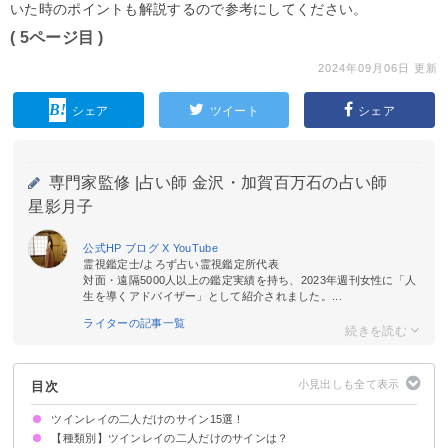
いた時のポイントも解説するので参考にしてください。
( 5ページ目 )
2024年09月06日 更新
シェア
ツイート
シェア
専門家監修 |
占い師 金沢・加賀百万石の占い師
星影月子
公式HP
ブログ
X
YouTube
霊視鑑定士/よろず占い霊視鑑定所代表
対面・遠隔5000人以上の鑑定実績を持ち、2023年週刊女性に「人
生を導くアドバイザー」として紹介されました。...
ライターの記事一覧
目次
ツインレイの二人だけのサイン15選！
【種類別】ツインレイの二人だけのサインは？
①初対面でも懐かしさを感じる
②一緒にいると安心する
③波長・価値観が合う
④自分と正反対な部分もある
⑤シンクロニシティが頻発する
⑥相手の匂いが心地良い
⑦寝ているのに眠い
⑧エンジェルナンバー「111」「1111」をよく見かける
➈離れている間もずっと相手のことを考えている
➉性エネルギーの交流で魅力が高まる
⑪原因不明の体調不良に悩まされる
⑫胸が痛む感覚がある
⑬好みのタイプではないのになぜか惹かれる
⑭身の周りの環境が突然変わる
⑮相手を無条件に愛せる