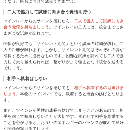
くなり、統合に向けて成長できますよ。
二人で協力して試練に向き合う覚悟を持つ
ツインレイからのサインを感じたら、
二人で協力して試練に向き
合う覚悟を持ちましょう
。ツインレイの二人には、統合までにさ
まざまな試練が訪れます。
関係が良好でも「サイレント期間」という試練の時期が訪れ、二
人の距離が離れます。しかし、サイレント期間はそれぞれの魂が
成長するために必要なものです。困難な試練が訪れても二人で協
力して乗り越えられれば、繋がりがより強固となり統合を迎える
でしょう。
相手へ執着はしない
ツインレイからのサインを感じても、
相手へ執着するのは避けま
しょう
。本物のツインレイでも、執着すると統合の妨げとなりま
す。
また、ツインレイ男性の成長も妨げてしまうことがあるので、相
手を信じて執着しないことが大切です。依存せず相手を尊重する
ことを心がけると、お互いのエネルギーのバランスが取れて良好
な関係が築けるでしょう。