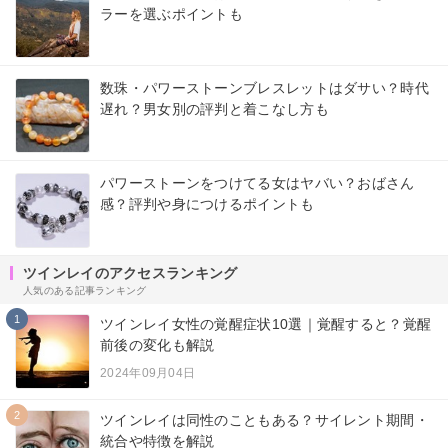
ラーを選ぶポイントも
数珠・パワーストーンブレスレットはダサい？時代
遅れ？男女別の評判と着こなし方も
パワーストーンをつけてる女はヤバい？おばさん
感？評判や身につけるポイントも
ツインレイのアクセスランキング
人気のある記事ランキング
1
ツインレイ女性の覚醒症状10選｜覚醒すると？覚醒
前後の変化も解説
2024年09月04日
2
ツインレイは同性のこともある？サイレント期間・
統合や特徴を解説