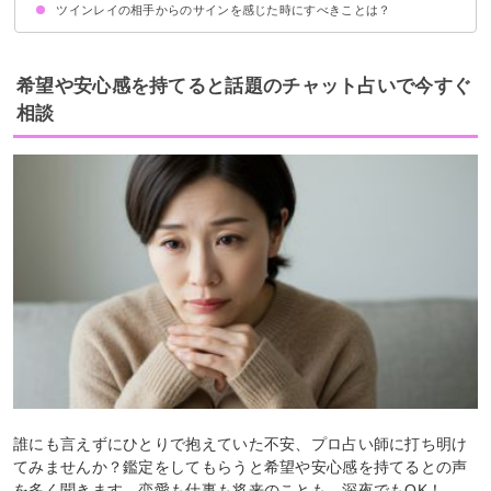
ツインレイの相手からのサインを感じた時にすべきことは？
ツインレイ男性がメロメロのサイン
ツインレイ男性が気づいたサイン
ツインレイからの「忘れないで」サイン
本物のツインレイかどうかを確かめる
相手のことを信じて向き合う
二人で協力して試練に向き合う覚悟を持つ
相手へ執着はしない
希望や安心感を持てると話題のチャット占いで今すぐ
相談
誰にも言えずにひとりで抱えていた不安、プロ占い師に打ち明け
てみませんか？鑑定をしてもらうと希望や安心感を持てるとの声
を多く聞きます。恋愛も仕事も将来のことも、深夜でもOK！