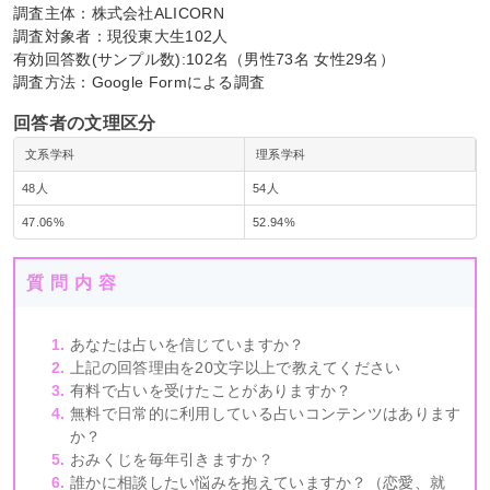
調査主体：株式会社ALICORN
調査対象者：現役東大生102人
有効回答数(サンプル数):102名（男性73名 女性29名）
調査方法：Google Formによる調査
回答者の文理区分
文系学科
理系学科
48人
54人
47.06%
52.94%
質問内容
あなたは占いを信じていますか？
上記の回答理由を20文字以上で教えてください
有料で占いを受けたことがありますか？
無料で日常的に利用している占いコンテンツはあります
か？
おみくじを毎年引きますか？
誰かに相談したい悩みを抱えていますか？（恋愛、就