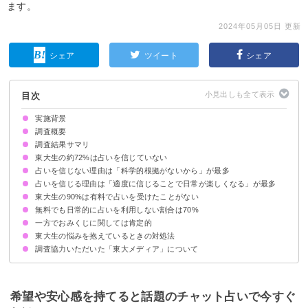
ます。
2024年05月05日 更新
シェア
ツイート
シェア
目次
実施背景
調査概要
調査結果サマリ
東大生の約72%は占いを信じていない
占いを信じない理由は「科学的根拠がないから」が最多
占いを信じる理由は「適度に信じることで日常が楽しくなる」が最多
東大生の90%は有料で占いを受けたことがない
無料でも日常的に占いを利用しない割合は70%
一方でおみくじに関しては肯定的
東大生の悩みを抱えているときの対処法
調査協力いただいた「東大メディア」について
希望や安心感を持てると話題のチャット占いで今すぐ