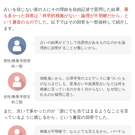
占いを信じない派の人にその理由を自由記述で質問した結果、
最
も多かった回答は「科学的根拠がない・論理が不明瞭だから」と
いう趣旨のものでした。
以下ではその回答を一部抜粋して紹介し
ます。
占いの結果がどうして信憑性があるものなのかを論
理的に説明することが難しいから。
男性/教養学部理
科一類
胡散臭いから。心理学等のエビデンスに基づいたも
のならまだしも、星座占いや血液型占いなどは何を
根拠に言っているのか全く分からない。なぜ信じら
れるのか疑問に思う。
女性/教養学部文
科三類
また、次いで多かったのが「誰にでも当てはまるようなことを言
っているように感じるから」という趣旨の回答でした。
根拠が不明確で、なんとでも言えるから。バーナム