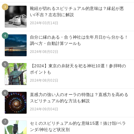
3
靴紐が切れるスピリチュアル的意味は？縁起が悪
い/不吉？左右別に解説
2024年03月14日
4
自分に縁のある・合う神社は生年月日から分かる！
調べ方・自動計算ツールも
2024年08月02日
5
【2024】東京の弁財天を祀る神社10選！参拝時の
ポイントも
2024年08月02日
6
直感力の強い人のオーラの特徴は？直感力を高める
スピリチュアル的な方法も解説
2024年09月04日
7
セミのスピリチュアル的な意味15選！抜け殻/ベラ
ンダ/神社など状況別