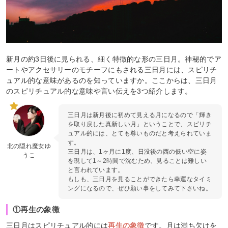
新月の約3日後に見られる、細く特徴的な形の三日月。神秘的でア
ートやアクセサリーのモチーフにもされる三日月には、スピリチ
ュアル的な意味があるのを知っていますか。ここからは、三日月
のスピリチュアル的な意味や言い伝えを3つ紹介します。
三日月は新月後に初めて見える月になるので「輝き
を取り戻した真新しい月」ということで、スピリチ
ュアル的には、とても尊いものだと考えられていま
す。
北の隠れ魔女ゆ
三日月は、1ヶ月に1度、日没後の西の低い空に姿
うこ
を現して1～2時間で沈むため、見ることは難しい
と言われています。
もしも、三日月を見ることができたら幸運なタイミ
ングになるので、ぜひ願い事をしてみて下さいね。
①再生の象徴
三日月はスピリチュアル的には
再生の象徴
です。月は満ち欠けを