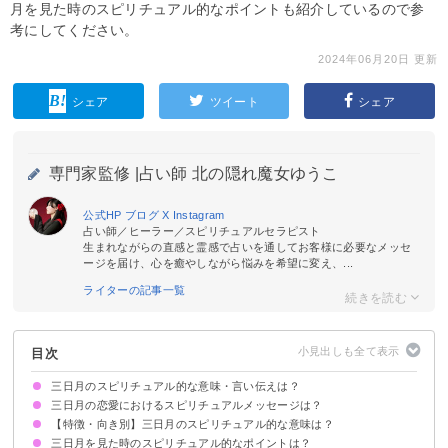
月を見た時のスピリチュアル的なポイントも紹介しているので参
考にしてください。
2024年06月20日 更新
シェア
ツイート
シェア
専門家監修 |
占い師 北の隠れ魔女ゆうこ
公式HP
ブログ
X
Instagram
占い師／ヒーラー／スピリチュアルセラピスト
生まれながらの直感と霊感で占いを通してお客様に必要なメッセ
ージを届け、心を癒やしながら悩みを希望に変え、...
ライターの記事一覧
目次
三日月のスピリチュアル的な意味・言い伝えは？
三日月の恋愛におけるスピリチュアルメッセージは？
①再生の象徴
②新たな物事のスタート
③幸運の前兆
【特徴・向き別】三日月のスピリチュアル的な意味は？
恋愛成就のサイン
三日月を見て恋の願い事をすると叶うという言い伝えがある
三日月を見た時のスピリチュアル的なポイントは？
赤い三日月のスピリチュアル的な意味
上弦の三日月のスピリチュアル的な意味
下弦の三日月のスピリチュアル的な意味