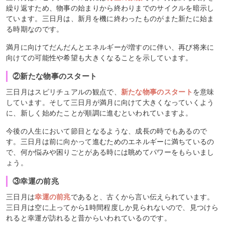
繰り返すため、物事の始まりから終わりまでのサイクルを暗示し
ています。三日月は、新月を機に終わったものがまた新たに始ま
る時期なのです。
満月に向けてだんだんとエネルギーが増すのに伴い、再び将来に
向けての可能性や希望も大きくなることを示しています。
②新たな物事のスタート
三日月はスピリチュアルの観点で、
新たな物事のスタート
を意味
しています。そして三日月が満月に向けて大きくなっていくよう
に、新しく始めたことが順調に進むといわれていますよ。
今後の人生において節目となるような、成長の時でもあるので
す。三日月は前に向かって進むためのエネルギーに満ちているの
で、何か悩みや困りごとがある時には眺めてパワーをもらいまし
ょう。
③幸運の前兆
三日月は
幸運の前兆
であると、古くから言い伝えられています。
三日月は空に上ってから1時間程度しか見られないので、見つけら
れると幸運が訪れると昔からいわれているのです。