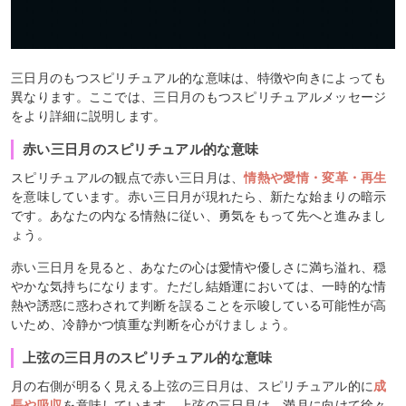
三日月のもつスピリチュアル的な意味は、特徴や向きによっても
異なります。ここでは、三日月のもつスピリチュアルメッセージ
をより詳細に説明します。
赤い三日月のスピリチュアル的な意味
スピリチュアルの観点で赤い三日月は、
情熱や愛情・変革・再生
を意味しています。赤い三日月が現れたら、新たな始まりの暗示
です。あなたの内なる情熱に従い、勇気をもって先へと進みまし
ょう。
赤い三日月を見ると、あなたの心は愛情や優しさに満ち溢れ、穏
やかな気持ちになります。ただし結婚運においては、一時的な情
熱や誘惑に惑わされて判断を誤ることを示唆している可能性が高
いため、冷静かつ慎重な判断を心がけましょう。
上弦の三日月のスピリチュアル的な意味
月の右側が明るく見える上弦の三日月は、スピリチュアル的に
成
長や吸収
を意味しています。上弦の三日月は、満月に向けて徐々