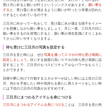
受け月に祈ると願いが叶うというジンクスがあります。
願い事を
する
と、受け皿に水が溜まるように願いが叶ったり幸運が訪れた
りするといわれているのです。
三日月に向かって一礼をして、受け皿に水が溜まる様子をイメー
ジを想像しながら願い事をしましょう。月に一度、三日月の日に
願い事をするのを習慣にすると、願い事が潜在意識にすりこまれ
てさらに叶いやすくなりますよ。
待ち受けに三日月の写真を設定する
三日月を見た時には、ぜひ
写真を撮ってスマホの待ち受け画面に
設定しましょう。
目にする頻度の高いスマホの待ち受け画面に設
定することで、三日月のもつスピリチュアルなパワーをもらうこ
とができます。
目標や夢に向けて行動するエネルギーがほしい時には上弦の三日
月、何かを手放したい時や気持ちを新たに再スタートをしたい時
には下弦の三日月の写真がおすすめです。
三日月にまつわるアイテムを身につける
三日月にまつわるアイテムを身につける
ことは、三日月を見た時