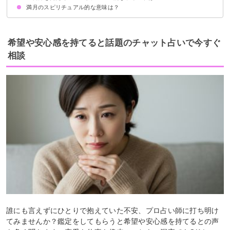
満月のスピリチュアル的な意味は？
願い事をする
待ち受けに三日月の写真を設定する
三日月にまつわるアイテムを身につける
希望や安心感を持てると話題のチャット占いで今すぐ
相談
誰にも言えずにひとりで抱えていた不安、プロ占い師に打ち明け
てみませんか？鑑定をしてもらうと希望や安心感を持てるとの声