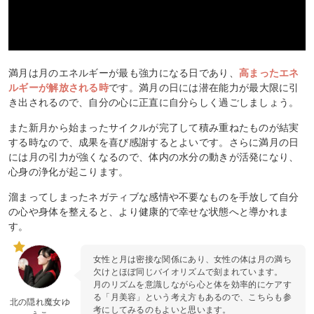
満月は月のエネルギーが最も強力になる日であり、
高まったエネ
ルギーが解放される時
です。満月の日には潜在能力が最大限に引
き出されるので、自分の心に正直に自分らしく過ごしましょう。
また新月から始まったサイクルが完了して積み重ねたものが結実
する時なので、成果を喜び感謝するとよいです。さらに満月の日
には月の引力が強くなるので、体内の水分の動きが活発になり、
心身の浄化が起こります。
溜まってしまったネガティブな感情や不要なものを手放して自分
の心や身体を整えると、より健康的で幸せな状態へと導かれま
す。
女性と月は密接な関係にあり、女性の体は月の満ち
欠けとほぼ同じバイオリズムで刻まれています。
月のリズムを意識しながら心と体を効率的にケアす
る「月美容」という考え方もあるので、こちらも参
北の隠れ魔女ゆ
考にしてみるのもよいと思います。