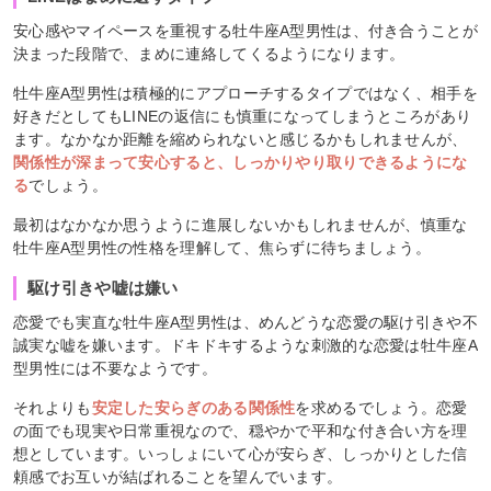
安心感やマイペースを重視する牡牛座A型男性は、付き合うことが
決まった段階で、まめに連絡してくるようになります。
牡牛座A型男性は積極的にアプローチするタイプではなく、相手を
好きだとしてもLINEの返信にも慎重になってしまうところがあり
ます。なかなか距離を縮められないと感じるかもしれませんが、
関係性が深まって安心すると、しっかりやり取りできるようにな
る
でしょう。
最初はなかなか思うように進展しないかもしれませんが、慎重な
牡牛座A型男性の性格を理解して、焦らずに待ちましょう。
駆け引きや嘘は嫌い
恋愛でも実直な牡牛座A型男性は、めんどうな恋愛の駆け引きや不
誠実な嘘を嫌います。ドキドキするような刺激的な恋愛は牡牛座A
型男性には不要なようです。
それよりも
安定した安らぎのある関係性
を求めるでしょう。恋愛
の面でも現実や日常重視なので、穏やかで平和な付き合い方を理
想としています。いっしょにいて心が安らぎ、しっかりとした信
頼感でお互いが結ばれることを望んでいます。