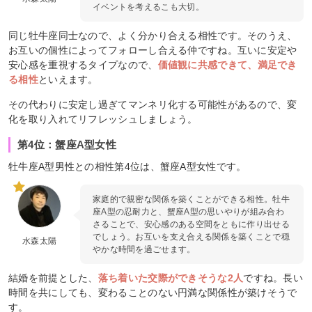
イベントを考えるこも大切。
同じ牡牛座同士なので、よく分かり合える相性です。そのうえ、
お互いの個性によってフォローし合える仲ですね。互いに安定や
安心感を重視するタイプなので、
価値観に共感できて、満足でき
る相性
といえます。
その代わりに安定し過ぎてマンネリ化する可能性があるので、変
化を取り入れてリフレッシュしましょう。
第4位：蟹座A型女性
牡牛座A型男性との相性第4位は、蟹座A型女性です。
家庭的で親密な関係を築くことができる相性。牡牛
座A型の忍耐力と、蟹座A型の思いやりが組み合わ
さることで、安心感のある空間をともに作り出せる
でしょう。お互いを支え合える関係を築くことで穏
水森太陽
やかな時間を過ごせます。
結婚を前提とした、
落ち着いた交際ができそうな2人
ですね。長い
時間を共にしても、変わることのない円満な関係性が築けそうで
す。