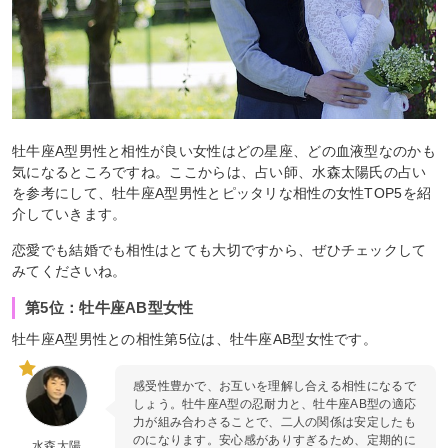
牡牛座A型男性と相性が良い女性はどの星座、どの血液型なのかも
気になるところですね。ここからは、占い師、水森太陽氏の占い
を参考にして、牡牛座A型男性とピッタリな相性の女性TOP5を紹
介していきます。
恋愛でも結婚でも相性はとても大切ですから、ぜひチェックして
みてくださいね。
第5位：牡牛座AB型女性
牡牛座A型男性との相性第5位は、牡牛座AB型女性です。
感受性豊かで、お互いを理解し合える相性になるで
しょう。牡牛座A型の忍耐力と、牡牛座AB型の適応
力が組み合わさることで、二人の関係は安定したも
のになります。安心感がありすぎるため、定期的に
水森太陽