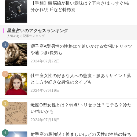
【手相】頭脳線が長い意味は？下向き/まっすぐ/枝
分かれ/月丘など特徴別
星座占いのアクセスランキング
人気のある記事ランキング
1
獅子座A型男性の性格は？追いかける女/夜/トリセツ
や嘘つき/長男も
2024年07月22日
2
牡牛座女性の好きな人への態度・脈ありサイン！落
とし方や好きな男性のタイプも
2024年07月19日
3
蠍座O型女性とは？弱点/トリセツは？モテる？冷た
い/怖いかも
2024年07月16日
4
射手座の最強説！羨ましいほどの天性の性格の持ち