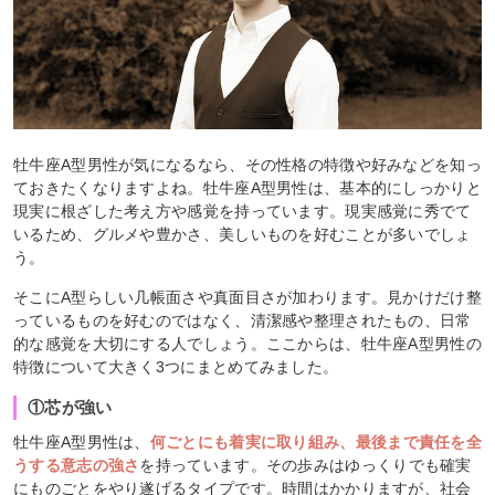
牡牛座A型男性が気になるなら、その性格の特徴や好みなどを知っ
ておきたくなりますよね。牡牛座A型男性は、基本的にしっかりと
現実に根ざした考え方や感覚を持っています。現実感覚に秀でて
いるため、グルメや豊かさ、美しいものを好むことが多いでしょ
う。
そこにA型らしい几帳面さや真面目さが加わります。見かけだけ整
っているものを好むのではなく、清潔感や整理されたもの、日常
的な感覚を大切にする人でしょう。ここからは、牡牛座A型男性の
特徴について大きく3つにまとめてみました。
①芯が強い
牡牛座A型男性は、
何ごとにも着実に取り組み、最後まで責任を全
うする意志の強さ
を持っています。その歩みはゆっくりでも確実
にものごとをやり遂げるタイプです。時間はかかりますが、社会