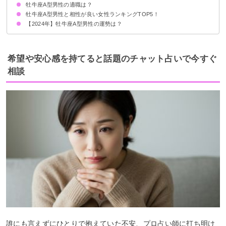
牡牛座A型男性の適職は？
牡牛座A型男性と相性が良い女性ランキングTOP5！
【2024年】牡牛座A型男性の運勢は？
第5位：牡牛座AB型女性
第4位：蟹座A型女性
第3位：蠍座A型女性
第2位：乙女座B型女性
第1位：山羊座A型女性
希望や安心感を持てると話題のチャット占いで今すぐ
相談
誰にも言えずにひとりで抱えていた不安、プロ占い師に打ち明け