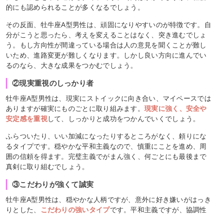
的にも認められることが多くなるでしょう。
その反面、牡牛座A型男性は、頑固になりやすいのが特徴です。自
分がこうと思ったら、考えを変えることはなく、突き進むでしょ
う。もし方向性が間違っている場合は人の意見を聞くことが難し
いため、進路変更が難しくなります。しかし良い方向に進んでい
るのなら、大きな成果をつかむでしょう。
②現実重視のしっかり者
牡牛座A型男性は、現実にストイックに向き合い、マイペースでは
ありますが確実にものごとに取り組みます。
現実に強く、安全や
安定感を重視
して、しっかりと成功をつかんでいくでしょう。
ふらついたり、いい加減になったりするところがなく、頼りにな
るタイプです。穏やかな平和主義なので、慎重にことを進め、周
囲の信頼を得ます。完璧主義でがまん強く、何ごとにも最後まで
真剣に取り組むでしょう。
③こだわりが強くて誠実
牡牛座A型男性は、穏やかな人柄ですが、意外に好き嫌いがはっき
りとした、
こだわりの強いタイプ
です。平和主義ですが、協調性