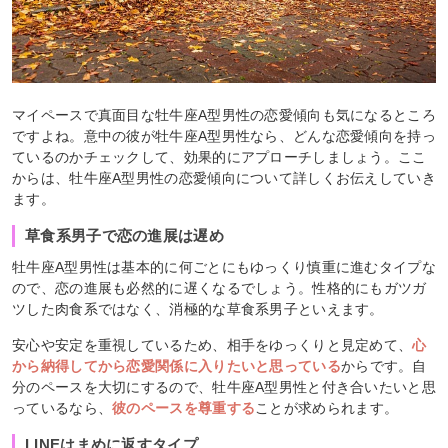
マイペースで真面目な牡牛座A型男性の恋愛傾向も気になるところ
ですよね。意中の彼が牡牛座A型男性なら、どんな恋愛傾向を持っ
ているのかチェックして、効果的にアプローチしましょう。ここ
からは、牡牛座A型男性の恋愛傾向について詳しくお伝えしていき
ます。
草食系男子で恋の進展は遅め
牡牛座A型男性は基本的に何ごとにもゆっくり慎重に進むタイプな
ので、恋の進展も必然的に遅くなるでしょう。性格的にもガツガ
ツした肉食系ではなく、消極的な草食系男子といえます。
安心や安定を重視しているため、相手をゆっくりと見定めて、
心
から納得してから恋愛関係に入りたいと思っている
からです。自
分のペースを大切にするので、牡牛座A型男性と付き合いたいと思
っているなら、
彼のペースを尊重する
こと
が求められます。
LINEはまめに返すタイプ