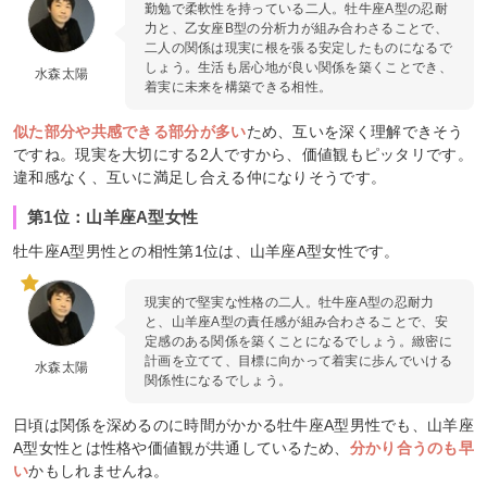
勤勉で柔軟性を持っている二人。牡牛座A型の忍耐
力と、乙女座B型の分析力が組み合わさることで、
二人の関係は現実に根を張る安定したものになるで
しょう。生活も居心地が良い関係を築くことでき、
水森太陽
着実に未来を構築できる相性。
似た部分や共感できる部分が多い
ため、互いを深く理解できそう
ですね。現実を大切にする2人ですから、価値観もピッタリです。
違和感なく、互いに満足し合える仲になりそうです。
第1位：山羊座A型女性
牡牛座A型男性との相性第1位は、山羊座A型女性です。
現実的で堅実な性格の二人。牡牛座A型の忍耐力
と、山羊座A型の責任感が組み合わさることで、安
定感のある関係を築くことになるでしょう。緻密に
計画を立てて、目標に向かって着実に歩んでいける
水森太陽
関係性になるでしょう。
日頃は関係を深めるのに時間がかかる牡牛座A型男性でも、山羊座
A型女性とは性格や価値観が共通しているため、
分かり合うのも早
い
かもしれませんね。