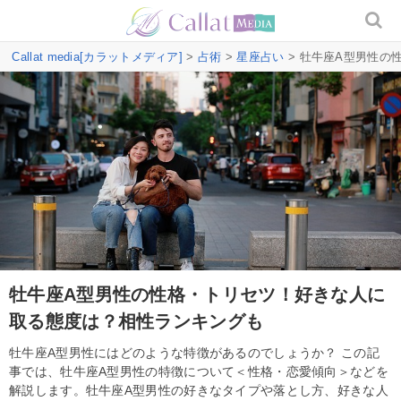
Callat media[カラットメディア]
>
占術
>
星座占い
> 牡牛座A型男性の
牡牛座A型男性の性格・トリセツ！好きな人に
取る態度は？相性ランキングも
牡牛座A型男性にはどのような特徴があるのでしょうか？ この記
事では、牡牛座A型男性の特徴について＜性格・恋愛傾向＞などを
解説します。牡牛座A型男性の好きなタイプや落とし方、好きな人