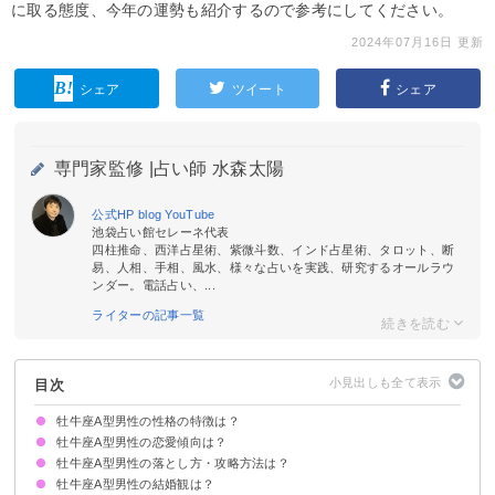
に取る態度、今年の運勢も紹介するので参考にしてください。
2024年07月16日 更新
シェア
ツイート
シェア
専門家監修 |
占い師 水森太陽
公式HP
blog
YouTube
池袋占い館セレーネ代表
四柱推命、西洋占星術、紫微斗数、インド占星術、タロット、断
易、人相、手相、風水、様々な占いを実践、研究するオールラウ
ンダー。電話占い、...
ライターの記事一覧
目次
牡牛座A型男性の性格の特徴は？
牡牛座A型男性の恋愛傾向は？
①芯が強い
②現実重視のしっかり者
③こだわりが強くて誠実
牡牛座A型男性の落とし方・攻略方法は？
草食系男子で恋の進展は遅め
LINEはまめに返すタイプ
駆け引きや嘘は嫌い
一途で浮気はしない
牡牛座A型男性の結婚観は？
好きな女性のタイプ
好きな人・本気で脈がある人に取る態度
おすすめのアプローチ方法
復縁するためのポイント