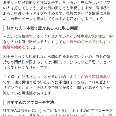
派手な人や刺激的な女性は苦手で、落ち着いた奥ゆかしいタイプ
の人を好むでしょう。見た目の美しさも重視しますが、清潔感の
ある、中身が伴うタイプを求めます。理想のタイプを慎重に見極
め、自分のペースを尊重してくれる人を好きになるでしょう。
好きな人・本気で脈がある人に取る態度
何ごとにも慎重で、ゆっくり進んでいきたい牡牛座A型男性は、好
きな人や本気で脈がある人に対しても、
自分のペースで少しずつ
距離を縮める
でしょう。
相手をじっくり観察しながら関係性を深めていくため、自分の気
持ちや関係性が固まるまでは消極的で、ひっそりと片思い、とい
う恋愛も多くなりそうです。
目で追いかけるだけのことが多いため、
よく目が合う時は脈あり
です。他の男性と近づいたときに不機嫌そうなら、それも脈あり
サインです。また、会話の中で質問が多く、関心が高そうなら意
識している可能性があります。
おすすめのアプローチ方法
牡牛座A型男性が気になっているときに、おすすめのアプローチ方