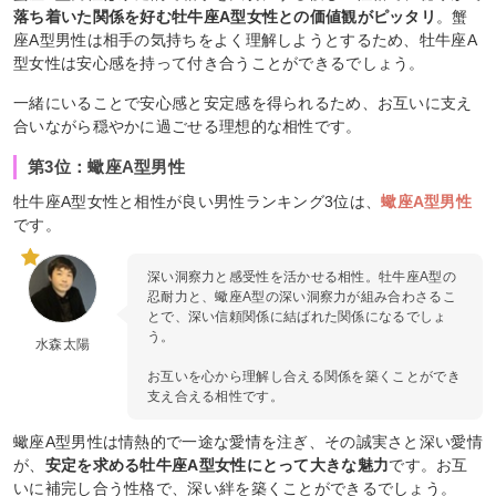
落ち着いた関係を好む牡牛座A型女性との価値観がピッタリ
。蟹
座A型男性は相手の気持ちをよく理解しようとするため、牡牛座A
型女性は安心感を持って付き合うことができるでしょう。
一緒にいることで安心感と安定感を得られるため、お互いに支え
合いながら穏やかに過ごせる理想的な相性です。
第3位：蠍座A型男性
牡牛座A型女性と相性が良い男性ランキング3位は、
蠍座A型男性
です。
深い洞察力と感受性を活かせる相性。牡牛座A型の
忍耐力と、蠍座A型の深い洞察力が組み合わさるこ
とで、深い信頼関係に結ばれた関係になるでしょ
う。
水森太陽
お互いを心から理解し合える関係を築くことができ
支え合える相性です。
蠍座A型男性は情熱的で一途な愛情を注ぎ、その誠実さと深い愛情
が、
安定を求める牡牛座A型女性にとって大きな魅力
です。お互
いに補完し合う性格で、深い絆を築くことができるでしょう。