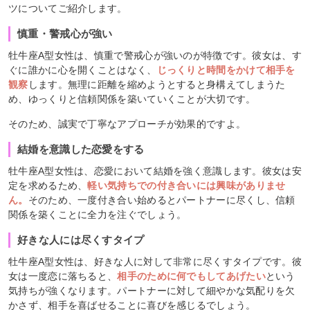
ツについてご紹介します。
慎重・警戒心が強い
牡牛座A型女性は、慎重で警戒心が強いのが特徴です。彼女は、す
ぐに誰かに心を開くことはなく、
じっくりと時間をかけて相手を
観察
します。無理に距離を縮めようとすると身構えてしまうた
め、ゆっくりと信頼関係を築いていくことが大切です。
そのため、誠実で丁寧なアプローチが効果的ですよ。
結婚を意識した恋愛をする
牡牛座A型女性は、恋愛において結婚を強く意識します。彼女は安
定を求めるため、
軽い気持ちでの付き合いには興味がありませ
ん。
そのため、一度付き合い始めるとパートナーに尽くし、信頼
関係を築くことに全力を注ぐでしょう。
好きな人には尽くすタイプ
牡牛座A型女性は、好きな人に対して非常に尽くすタイプです。彼
女は一度恋に落ちると、
相手のために何でもしてあげたい
という
気持ちが強くなります。パートナーに対して細やかな気配りを欠
かさず、相手を喜ばせることに喜びを感じるでしょう。