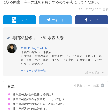
に取る態度・今年の運勢も紹介するので参考にしてください。
2024年07月25日 更新
シェア
ツイート
シェア
専門家監修 |
占い師 水森太陽
公式HP
blog
YouTube
池袋占い館セレーネ代表
四柱推命、西洋占星術、紫微斗数、インド占星術、タロット、断
易、人相、手相、風水、様々な占いを実践、研究するオールラウ
ンダー。電話占い、...
ライターの記事一覧
目次
牡牛座A型女性の性格の特徴は？
牡牛座A型女性の恋愛傾向・トリセツは？
①意思が強い
②注意深い
③几帳面
④引っ込み思案
⑤安定志向
⑥末っ子は甘え上手
牡牛座A型女性の落とし方・攻略方法は？
慎重・警戒心が強い
結婚を意識した恋愛をする
好きな人には尽くすタイプ
好きな人とはLINEをたくさんしたい
包み込む優しさがありモテる
牡牛座A型女性の結婚観は？
好きな男性のタイプ
好きな人・本気で脈がある人に取る態度
嫌いな人への態度
おすすめのアプローチ方法
復縁するためのポイント