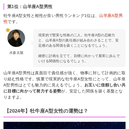
第1位：山羊座A型男性
牡牛座A型女性と相性が良い男性ランキング1位は、
山羊座A型男
性
です。
現実的で堅実な性格の二人。牡牛座A型の忍耐力
と、山羊座A型の責任感が組み合わさることで、安
定感のある関係を築くことになるでしょう。
水森太陽
緻密に計画を立てて、目標に向かって着実に歩んで
いける関係性になるでしょう。
山羊座A型男性は真面目で責任感が強く、物事に対して計画的に取
り組む性格です。慎重で現実的な牡牛座A型女性にとって、山羊座
A型男性はとても魅力的に見えるでしょう。
お互いに信頼し合い共
に目標に向かって努力する姿勢
が、安定した関係を築く基盤とな
りますよ。
【2024年】牡牛座A型女性の運勢は？