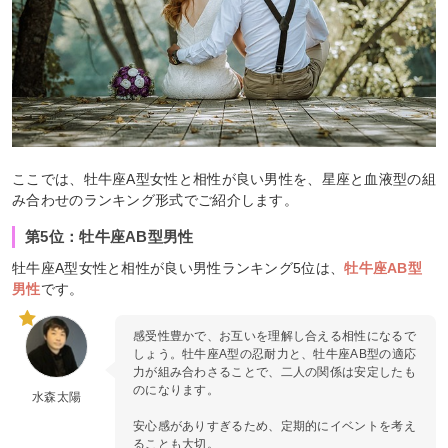
ここでは、牡牛座A型女性と相性が良い男性を、星座と血液型の組
み合わせのランキング形式でご紹介します。
第5位：牡牛座AB型男性
牡牛座A型女性と相性が良い男性ランキング5位は、
牡牛座AB型
男性
です。
感受性豊かで、お互いを理解し合える相性になるで
しょう。牡牛座A型の忍耐力と、牡牛座AB型の適応
力が組み合わさることで、二人の関係は安定したも
のになります。
水森太陽
安心感がありすぎるため、定期的にイベントを考え
ることも大切。