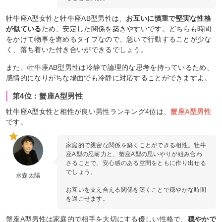
牡牛座A型女性と牡牛座AB型男性は、
お互いに慎重で堅実な性格
が似ている
ため、安定した関係を築きやすいです。どちらも時間
をかけて物事を進めるタイプなので、急いで行動することが少な
く、落ち着いた付き合いができるでしょう。
また、牡牛座AB型男性は冷静で論理的な思考を持っているため、
感情的になりがちな場面でも冷静に対応することができますよ。
第4位：蟹座A型男性
牡牛座A型女性と相性が良い男性ランキング4位は、
蟹座A型男性
です。
家庭的で親密な関係を築くことができる相性。牡牛
座A型の忍耐力と、蟹座A型の思いやりが組み合わ
さることで、安心感のある空間をともに作り出せる
でしょう。
水森太陽
お互いを支え合える関係を築くことで穏やかな時間
を過ごせます。
蟹座A型男性は家庭的で相手を大切にする優しい性格で、
穏やかで