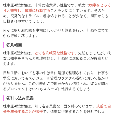
牡牛座A型女性は、非常に注意深い性格です。彼女は
物事をじっく
りと観察し、慎重に行動する
ことを大切にしています。そのた
め、突発的なトラブルに巻き込まれることが少なく、周囲からも
信頼されやすいでしょう。
何かに取り組む際も事前にしっかりと調査を行い、計画を立てて
から行動に移します。
③几帳面
牡牛座A型女性は、
とても几帳面な性格です。
先述しましたが、彼
女は物事をきちんと整理整頓し、計画的に進めることが得意とい
えます。
日常生活においても家の中は常に清潔で整理されており、仕事や
学業においてもスケジュール管理やタスクの遂行において抜かり
がありません。この几帳面さで周囲からも信頼され、彼女が関わ
るプロジェクトはいつもスムーズに進行するでしょう。
④引っ込み思案
牡牛座A型女性は、引っ込み思案な一面を持っています。
人前で自
分を主張することが苦手
で、慎重に行動することを好むでしょ