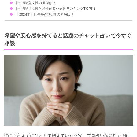
牡牛座A型女性の適職は？
牡牛座A型女性と相性が良い男性ランキングTOP5！
【2024年】牡牛座A型女性の運勢は？
第5位：牡牛座AB型男性
第4位：蟹座A型男性
第3位：蠍座A型男性
第2位：乙女座B型男性
第1位：山羊座A型男性
希望や安心感を持てると話題のチャット占いで今すぐ
相談
誰にも言えずにひとりで抱えていた不安、プロ占い師に打ち明け