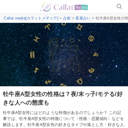
Callat media[カラットメディア]
>
占術
>
星座占い
> 牡牛座A型女性の
牡牛座A型女性の性格は？夜/末っ子/モテる/好
きな人への態度も
牡牛座A型女性にはどのような特徴があるのでしょうか？ この記
事では、牡牛座A型女性の特徴について〈性格・恋愛傾向〉などを
解説します。牡牛座A型女性の好きなタイプや落とし方・好きな人