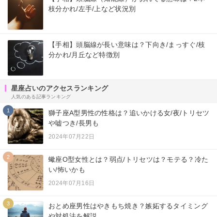
枝分かれ/左手/上など状況別
【手相】頭脳線が長い意味は？下向き/まっすぐ/枝
分かれ/月丘など特徴別
星座占いのアクセスランキング
人気のある記事ランキング
1
獅子座A型男性の性格は？追いかける女/夜/トリセツ
や嘘つき/長男も
2024年07月22日
2
蠍座O型女性とは？弱点/トリセツは？モテる？冷た
い/怖いかも
2024年07月16日
3
おとめ座男性はやきもち焼き？嫉妬するタイミング
や対処法を解説