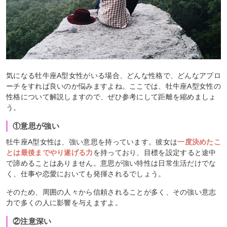
気になる牡牛座A型女性がいる場合、どんな性格で、どんなアプロ
ーチをすれば良いのか悩みますよね。ここでは、牡牛座A型女性の
性格について解説しますので、ぜひ参考にして距離を縮めましょ
う。
①意思が強い
牡牛座A型女性は、強い意思を持っています。彼女は
一度決めたこ
とは最後までやり遂げる力
を持っており、目標を設定すると途中
で諦めることはありません。意思が強い特性は日常生活だけでな
く、仕事や恋愛においても発揮されるでしょう。
そのため、周囲の人々から信頼されることが多く、その強い意志
力で多くの人に影響を与えますよ。
②注意深い