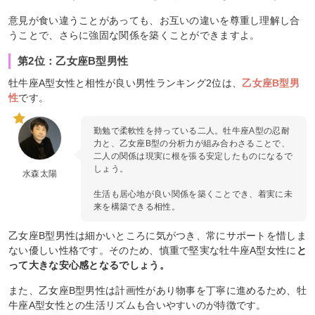
意見が食い違うことがあっても、お互いの違いを尊重し理解し合
うことで、さらに強固な関係を築くことができますよ。
第2位：乙女座B型男性
牡牛座A型女性と相性が良い男性ランキング2位は、
乙女座B型男
性
です。
勤勉で柔軟性を持っている二人。牡牛座A型の忍耐
力と、乙女座B型の分析力が組み合わさることで、
二人の関係は現実に根を張る安定したものになるで
しょう。
水森太陽
生活も居心地が良い関係を築くことでき、着実に未
来を構築できる相性。
乙女座B型男性は細かいところに気がつき、常にサポートを惜しま
ない優しい性格です。そのため、慎重で堅実な牡牛座A型女性に
と
って大きな安心感となるでしょう。
また、乙女座B型男性は計画性があり物事を丁寧に進めるため、牡
牛座A型女性との生活リズムも合いやすいのが特徴です。