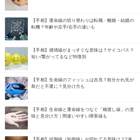
【手相】運命線の切り替わりは転職・離婚・結婚の
転機？年齢や左手/右手の違いも
【手相】感情線がまっすぐな意味は？サイコパス？
短い/繋がってるなど特徴別
【手相】生命線のフィッシュは吉兆？枝分かれ先が
島だと不運に？見分け方も
【手相】生命線と運命線をつなぐ「橋渡し線」の意
味と見分け方｜間違いやすい障害線も
【手相】頭脳線（知能線）が切れてる意味は？2本