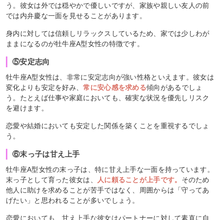
う。彼女は外では穏やかで優しいですが、家族や親しい友人の前
では内弁慶な一面を見せることがあります。
身内に対しては信頼しリラックスしているため、家では少しわが
ままになるのが牡牛座A型女性の特徴です。
⑤安定志向
牡牛座A型女性は、非常に安定志向が強い性格といえます。彼女は
変化よりも安定を好み、
常に安心感を求める
傾向があるでしょ
う。たとえば仕事や家庭においても、確実な状況を優先しリスク
を避けます。
恋愛や結婚においても安定した関係を築くことを重視するでしょ
う。
⑥末っ子は甘え上手
牡牛座A型女性の末っ子は、特に甘え上手な一面を持っています。
末っ子として育った彼女は、
人に頼ることが上手です。
そのため
他人に助けを求めることが苦手ではなく、周囲からは「守ってあ
げたい」と思われることが多いでしょう。
恋愛においても、甘え上手な彼女はパートナーに対して素直に自