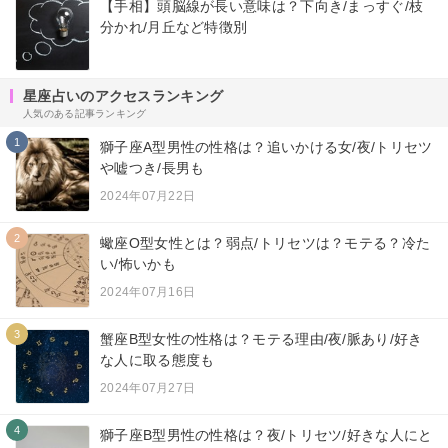
【手相】頭脳線が長い意味は？下向き/まっすぐ/枝
分かれ/月丘など特徴別
星座占いのアクセスランキング
人気のある記事ランキング
1
獅子座A型男性の性格は？追いかける女/夜/トリセツ
や嘘つき/長男も
2024年07月22日
2
蠍座O型女性とは？弱点/トリセツは？モテる？冷た
い/怖いかも
2024年07月16日
3
蟹座B型女性の性格は？モテる理由/夜/脈あり/好き
な人に取る態度も
2024年07月27日
4
獅子座B型男性の性格は？夜/トリセツ/好きな人にと