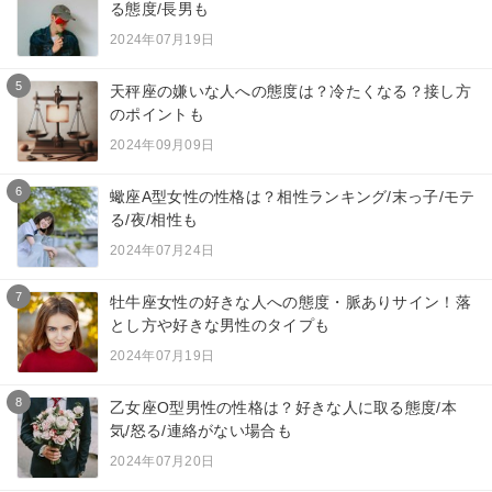
る態度/長男も
2024年07月19日
5
天秤座の嫌いな人への態度は？冷たくなる？接し方
のポイントも
2024年09月09日
6
蠍座A型女性の性格は？相性ランキング/末っ子/モテ
る/夜/相性も
2024年07月24日
7
牡牛座女性の好きな人への態度・脈ありサイン！落
とし方や好きな男性のタイプも
2024年07月19日
8
乙女座O型男性の性格は？好きな人に取る態度/本
気/怒る/連絡がない場合も
2024年07月20日