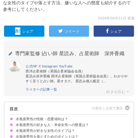
な女性のタイプや落とす方法、嫌いな人への態度も紹介するので
参考にしてください。
2024年09月11日 更新
シェア
ツイート
シェア
専門家監修 |
占い師 星読み、占星術師 深井香織
公式HP
X
Instagram
YouTube
西洋占星術師（英国占星術協会会員）
星読み深井香織 西洋占星術師（英国占星術協会会員）。わかりや
すく言うと占い師。星オタク。 星読み個人鑑定（...
ライターの記事一覧
目次
水瓶座男性の性格・恋愛傾向は？
水瓶座男性の好きな人・本命女性への態度は？
水瓶座男性が好きな女性のタイプは？
積極的に関わろうとする
さりげない気配りをする
意識しすぎるあまり好き避けすることも
話してる時に笑顔が絶えない
デートはロマンチックにエスコートする
たくさん質問をしてくる
LINEをこまめに送ってくる
ファッションや見た目を褒める
水瓶座男性を落とすためのポイントは？
知的で大人びてる女性
ミステリアスな雰囲気がある女性
品があり笑顔が素敵な女性
自分軸・芯がある女性