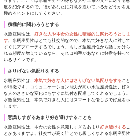
ります。ここでは水瓶座男性の好きな人や本命の女性に対する態
度を紹介するので、彼があなたに好意を抱いているかどうかを見
極めるヒントにしてください。
積極的に関わろうとする
水瓶座男性は、
好きな人や本命の女性に積極的に関わろうとしま
す
。水瓶座男性はとても社交的なので、本気で好きな人に対して
すぐにアプローチするでしょう。もし水瓶座男性から話しかけら
れる頻度が増えているなら、それは相手があなたに好意を持って
いるサインです。
さりげない気配りをする
水瓶座男性は、
本気で好きな人にはさりげない気配りをする
こと
が特徴です。コミュニケーション能力が高い水瓶座男性は、好き
な人のささいな変化にもすぐに気付き配慮してくれるでしょう。
水瓶座男性は、本気で好きな人にはスマートな優しさで好意を示
します。
意識しすぎるあまり好き避けすることも
水瓶座男性は、本命の女性を意識しすぎるあまり
好き避けする
こ
とがありますよ。社交性が高く誰とでも親しくなれる水瓶座男性