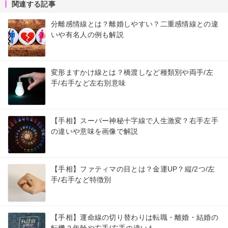
関連する記事
分離感情線とは？離婚しやすい？二重感情線との違
いや有名人の例も解説
変形ますかけ線とは？橋渡しなど種類別や両手/左
手/右手など左右別意味
【手相】スーパー神秘十字線で人生激変？右手左手
の違いや意味を画像で解説
【手相】ファティマの目とは？金運UP？縦/2つ/左
手/右手など特徴別
【手相】運命線の切り替わりは転職・離婚・結婚の
転機？年齢や左手/右手の違いも