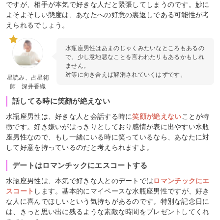
ですが、相手が本気で好きな人だと緊張してしまうのです。妙に
よそよそしい態度は、あなたへの好意の裏返しである可能性が考
えられるでしょう。
水瓶座男性はあまのじゃくみたいなところもあるの
で、少し意地悪なことを言われたリもあるかもしれ
ません。
対等に向き合えば解消されていくはずです。
星読み、占星術
師 深井香織
話してる時に笑顔が絶えない
水瓶座男性は、好きな人と会話する時に
笑顔が絶えない
ことが特
徴です。好き嫌いがはっきりとしており感情が表に出やすい水瓶
座男性なので、もし一緒にいる時に笑っているなら、あなたに対
して好意を持っているのだと考えられますよ。
デートはロマンチックにエスコートする
水瓶座男性は、本気で好きな人とのデートでは
ロマンチックにエ
スコート
します。基本的にマイペースな水瓶座男性ですが、好き
な人に喜んでほしいという気持ちがあるのです。特別な記念日に
は、きっと思い出に残るような素敵な時間をプレゼントしてくれ