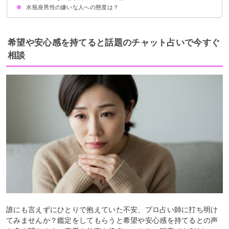
水瓶座男性の嫌いな人への態度は？
相手の好みの外見に近づける
重くないフランクな接し方を心がける
思わせぶりな態度は取らず好意ははっきり表現する
無視したり興味を示さない
距離を置く
自分から話しかけようとしない
希望や安心感を持てると話題のチャット占いで今すぐ
相談
誰にも言えずにひとりで抱えていた不安、プロ占い師に打ち明け
てみませんか？鑑定をしてもらうと希望や安心感を持てるとの声