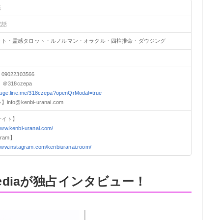
美
電話
ット・霊感タロット・ルノルマン・オラクル・四柱推命・ダウジング
9022303566
】＠318czepa
/page.line.me/318czepa?openQrModal=true
nfo@kenbi-uranai.com
サイト】
www.kenbi-uranai.com/
gram】
/www.instagram.com/kenbiuranai.room/
mediaが独占インタビュー！