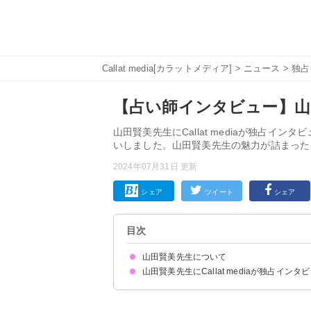
Callat media[カラットメディア]
>
ニュース
>
独占
【占い師インタビュー】山
山田賢美先生にCallat mediaが独占
いしました。山田賢美先生の魅力が詰まった
2024年07月31日 更新
シェア
ツイート
シェア
目次
山田賢美先生について
山田賢美先生にCallat mediaが独占インタ
占い師として活動を始めたきっかけ
お客様はどんな方が多いですか？
使用する占術や鑑定の流れ・特徴を教えてくださ
鑑定に際して気をつけていることや、心がけてい
先生が得意な相談内容は何ですか？
お客様に言われて嬉しかった言葉・心に残るエピ