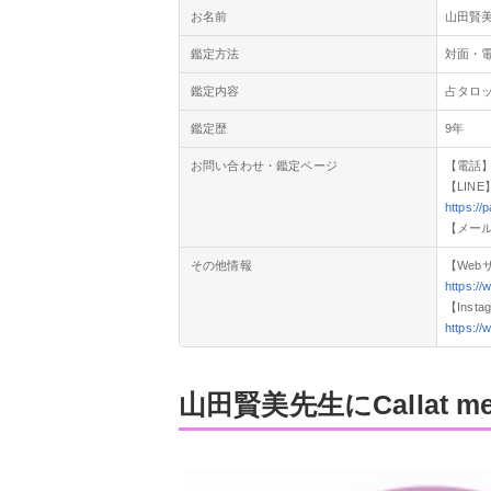
お名前
山田賢
鑑定方法
対面・
鑑定内容
占タロ
鑑定歴
9年
お問い合わせ・鑑定ページ
【電話】0
【LINE
https:/
【メール】i
その他情報
【Web
https://
【Insta
https:/
山田賢美先生にCallat 