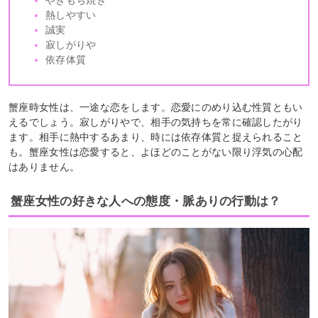
やきもち焼き
熱しやすい
誠実
寂しがりや
依存体質
蟹座時女性は、一途な恋をします。恋愛にのめり込む性質ともい
えるでしょう。寂しがりやで、相手の気持ちを常に確認したがり
ます。相手に熱中するあまり、時には依存体質と捉えられること
も。蟹座女性は恋愛すると、よほどのことがない限り浮気の心配
はありません。
蟹座女性の好きな人への態度・脈ありの行動は？