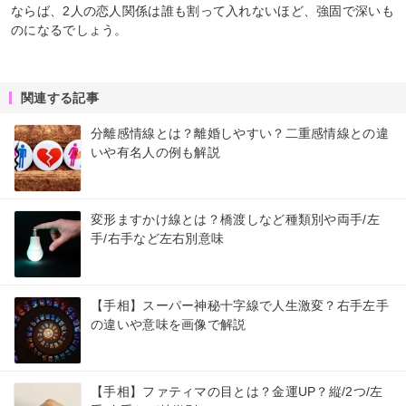
ならば、2人の恋人関係は誰も割って入れないほど、強固で深いも
のになるでしょう。
関連する記事
分離感情線とは？離婚しやすい？二重感情線との違
いや有名人の例も解説
変形ますかけ線とは？橋渡しなど種類別や両手/左
手/右手など左右別意味
【手相】スーパー神秘十字線で人生激変？右手左手
の違いや意味を画像で解説
【手相】ファティマの目とは？金運UP？縦/2つ/左