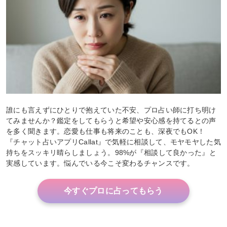
誰にも言えずにひとりで抱えていた不安、プロ占い師に打ち明け
てみませんか？鑑定をしてもらうと希望や安心感を持てるとの声
を多く聞きます。恋愛も仕事も将来のことも、深夜でもOK！
『チャット占いアプリCallat』で気軽に相談して、モヤモヤした気
持ちをスッキリ晴らしましょう。98%が『相談して良かった』と
実感しています。悩んでいる今こそ変わるチャンスです。
今すぐプロに占ってもらう