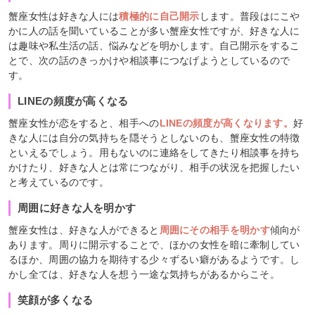
蟹座女性は好きな人には
積極的に自己開示
します。普段はにこや
かに人の話を聞いていることが多い蟹座女性ですが、好きな人に
は趣味や私生活の話、悩みなどを明かします。自己開示をするこ
とで、次の話のきっかけや相談事につなげようとしているので
す。
LINEの頻度が高くなる
蟹座女性が恋をすると、相手への
LINEの頻度が高くなります。
好
きな人には自分の気持ちを隠そうとしないのも、蟹座女性の特徴
といえるでしょう。用もないのに連絡をしてきたり相談事を持ち
かけたり、好きな人とは常につながり、相手の状況を把握したい
と考えているのです。
周囲に好きな人を明かす
蟹座女性は、好きな人ができると
周囲にその相手を明かす
傾向が
あります。周りに開示することで、ほかの女性を暗に牽制してい
るほか、周囲の協力を期待する少々ずるい癖があるようです。し
かし全ては、好きな人を想う一途な気持ちがあるからこそ。
笑顔が多くなる