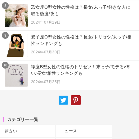
8
乙女座O型女性の性格は？長女/末っ子/好きな人に
取る態度/夜も
2024年07月29日
9
双子座O型女性の性格は？長女/トリセツ/末っ子/相
性ランキングも
2024年07月30日
10
蠍座B型女性の性格のトリセツ！末っ子/モテる/怖
い/長女/相性ランキングも
2024年07月25日
カテゴリー一覧
夢占い
ニュース