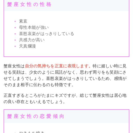
蟹座女性の性格
素直
母性本能が強い
喜怒哀楽がはっきりしている
共感力が高い
天真爛漫
蟹座女性は
自分の気持ちを正直に表現します。
特に嬉しい時に見
せる笑顔は、少女のように屈託がなく、思わず周りをも笑顔にさ
せてしまうでしょう。喜怒哀楽がはっきりしているため、感情が
そのまま相手に伝わるのも特徴です。
正直すぎるところがたまにキズですが、総じて蟹座女性は居心地
の良い存在ともいえるでしょう。
蟹座女性の恋愛傾向