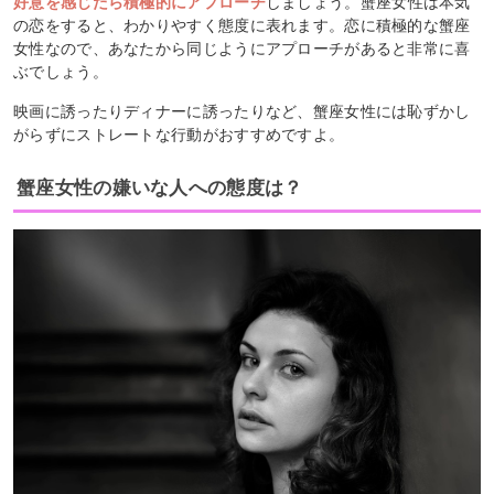
好意を感じたら積極的にアプローチ
しましょう。蟹座女性は本気
の恋をすると、わかりやすく態度に表れます。恋に積極的な蟹座
女性なので、あなたから同じようにアプローチがあると非常に喜
ぶでしょう。
映画に誘ったりディナーに誘ったりなど、蟹座女性には恥ずかし
がらずにストレートな行動がおすすめですよ。
蟹座女性の嫌いな人への態度は？