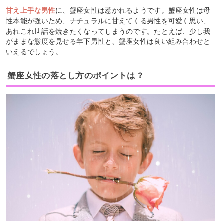
甘え上手な男性
に、蟹座女性は惹かれるようです。蟹座女性は母
性本能が強いため、ナチュラルに甘えてくる男性を可愛く思い、
あれこれ世話を焼きたくなってしまうのです。たとえば、少し我
がままな態度を見せる年下男性と、蟹座女性は良い組み合わせと
いえるでしょう。
蟹座女性の落とし方のポイントは？