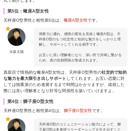
式で紹介します。
第5位：蠍座A型女性
天秤座O型男性と相性第5位は、
蠍座A型女性
です。
洞察力に優れ、感情の変化を見抜く蠍座A型は、天
秤座O型のもつ社交性と知的な魅力をしっかりと理
解し、サポートしてくれる相手です。
水森太陽
お互いに良い理解者になり、深い所で共鳴し繋がる
ため、真の信頼関係が形成されます。
真面目で情熱的な蠍座A型女性は、天秤座O型男性の
社交的で知的
な魅力を最大限引き出しサポート
してくれます。お互い恋愛に対
しては慎重派のため進展するまで時間はかかりますが、成就した
際には良い理解者となり対等な関係性を築いていけますよ。
第4位：獅子座O型女性
天秤座O型男性と相性第4位は、
獅子座O型女性
です。
天秤座O型のコミュニケーション能力によって、獅
子座O型は本来持つリーダーシップを引き出すこと