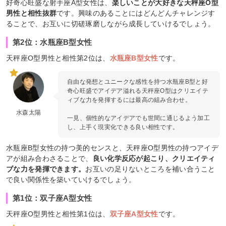
好奇心旺盛な射手座A型女性は、
楽しいことが大好きな天秤座O型
男性と相性抜群
です。興味のあることにはどんどんチャレンジす
ることで、お互いに切磋琢磨しながら成長していけるでしょう。
第2位：水瓶座B型女性
天秤座O型男性と相性第2位は、
水瓶座B型女性
です。
自由な発想とユニークな感性を持つ水瓶座B型と好
奇心旺盛でアイデア溢れる天秤座O型はクリエイテ
ィブな力を発揮するには最高の組み合わせ。
水森太陽
一見、個性的なアイデアでも世間に通じるよう加工
し、上手く現実化できる良い相性です。
水瓶座B型女性の持つ美的センスと、天秤座O型男性の持つアイデ
アが組み合わさることで、
良い化学反応が起こり、クリエイティ
ブな力を発揮できます。
お互いの足りないところを補い合うこと
で良い関係性を築いていけるでしょう。
第1位：双子座A型女性
天秤座O型男性と相性第1位は、
双子座A型女性
です。