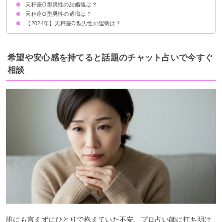
天秤座O型男性の結婚観は？
第5位：蠍座A型女性
第4位：獅子座O型女性
第3位：射手座A型女性
第2位：水瓶座B型女性
第1位：双子座A型女性
天秤座O型男性の適職は？
【2024年】天秤座O型男性の運勢は？
希望や安心感を持てると話題のチャット占いで今すぐ
相談
誰にも言えずにひとりで抱えていた不安、プロ占い師に打ち明け