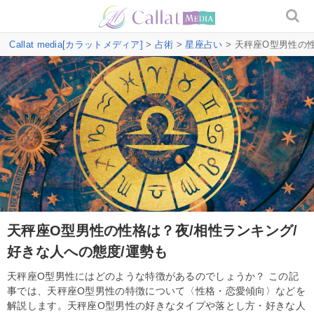
Callat media[カラットメディア]
>
占術
>
星座占い
> 天秤座O型男性の
天秤座O型男性の性格は？夜/相性ランキング/
好きな人への態度/運勢も
天秤座O型男性にはどのような特徴があるのでしょうか？ この記
事では、天秤座O型男性の特徴について〈性格・恋愛傾向〉などを
解説します。天秤座O型男性の好きなタイプや落とし方・好きな人