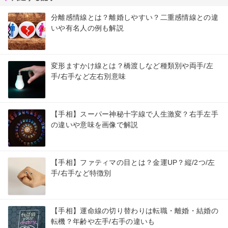
分離感情線とは？離婚しやすい？二重感情線との違
いや有名人の例も解説
変形ますかけ線とは？橋渡しなど種類別や両手/左
手/右手など左右別意味
【手相】スーパー神秘十字線で人生激変？右手左手
の違いや意味を画像で解説
【手相】ファティマの目とは？金運UP？縦/2つ/左
手/右手など特徴別
【手相】運命線の切り替わりは転職・離婚・結婚の
転機？年齢や左手/右手の違いも