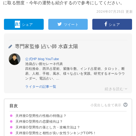
に取る態度・今年の運勢も紹介するので参考にしてください。
2024年07月25日 更新
シェア
ツイート
シェア
専門家監修 |
占い師 水森太陽
公式HP
blog
YouTube
池袋占い館セレーネ代表
四柱推命、西洋占星術、紫微斗数、インド占星術、タロット、断
易、人相、手相、風水、様々な占いを実践、研究するオールラウ
ンダー。電話占い、...
ライターの記事一覧
目次
天秤座O型男性の性格の特徴は？
天秤座O型男性の恋愛傾向は？
①協調性が高い
②おおらかで感情の起伏が少ない
③1人で過ごす時間を大切にする
天秤座O型男性の落とし方・攻略方法は？
本命の人にはマメにLINEする
賑やかな場所でのデートが好き
適度な距離感を大切にする
浮気の可能性はある
好きな人には嫉妬する
天秤座O型男性と相性が良い女性ランキングTOP5！
好きな女性のタイプ
好きな人・本気で脈がある人に取る態度
嫌いな人への態度
おすすめのアプローチ方法
復縁するためのポイント