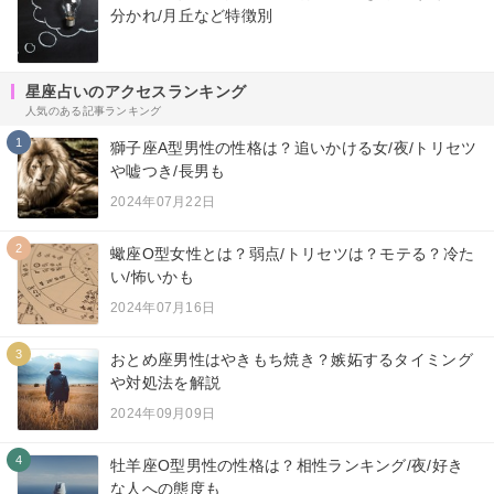
分かれ/月丘など特徴別
星座占いのアクセスランキング
人気のある記事ランキング
1
獅子座A型男性の性格は？追いかける女/夜/トリセツ
や嘘つき/長男も
2024年07月22日
2
蠍座O型女性とは？弱点/トリセツは？モテる？冷た
い/怖いかも
2024年07月16日
3
おとめ座男性はやきもち焼き？嫉妬するタイミング
や対処法を解説
2024年09月09日
4
牡羊座O型男性の性格は？相性ランキング/夜/好き
な人への態度も