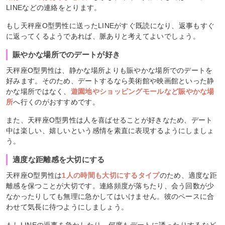
LINEなどの連絡をとります。
もし天秤座O型男性に送ったLINEがすぐ既読になり、返事もすぐ
に返ってくるようであれば、脈ありと考えてよいでしょう。
賑やかな場所でのデートが好き
天秤座O型男性は、静かな場所よりも賑やかな場所でのデートを
好みます。そのため、デートするなら美術館や映画館といった静
かな場所ではなく、
遊園地やショッピングモールなど賑やかな場
所
へ行くのがおすすめです。
また、天秤座O型男性は人を喜ばせることが好きなため、デート
中は楽しい、嬉しいという感情を素直に表現するようにしましょ
う。
適度な距離感を大切にする
天秤座O型男性は
1人の時間も大切にするタイプ
のため、適度な距
離感を保つことが大切です。連絡頻度が落ちたり、会う回数が少
なかったりしても無理に急かしてはいけません。彼のペースに合
わせて気長に待つようにしましょう。