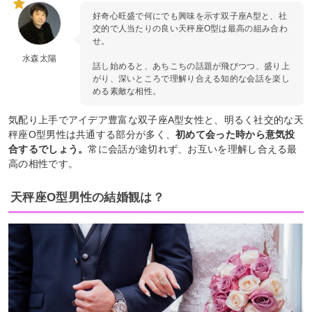
好奇心旺盛で何にでも興味を示す双子座A型と、社
交的で人当たりの良い天秤座O型は最高の組み合わ
せ。
水森太陽
話し始めると、あちこちの話題が飛びつつ、盛り上
がり、深いところで理解り合える知的な会話を楽し
める素敵な相性。
気配り上手でアイデア豊富な双子座A型女性と、明るく社交的な天
秤座O型男性は共通する部分が多く、
初めて会った時から意気投
合するでしょう。
常に会話が途切れず、お互いを理解し合える最
高の相性です。
天秤座O型男性の結婚観は？