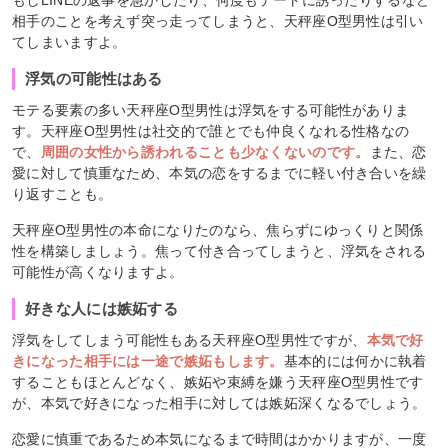
もしLINEの返事を急かしたり、何度もデートに誘ったりするなど
相手のことを考えず突っ走ってしまうと、天秤座O型男性は引い
てしまいますよ。
浮気の可能性はある
モテる要素の多い天秤座O型男性は浮気をする可能性がありま
す。天秤座O型男性は社交的で誰とでも仲良くなれる性格なの
で、
周囲の女性から誘われることも少なくないのです。
また、恋
愛に対して慎重なため、本気の恋をするまでに軽い付き合いを繰
り返すことも。
天秤座O型男性の本命になりたのなら、焦らずにゆっくりと関係
性を構築しましょう。焦って付き合ってしまうと、浮気をされる
可能性が高くなりますよ。
好きな人には嫉妬する
浮気をしてしまう可能性もある天秤座O型男性ですが、
本気で好
きになった相手には一途で嫉妬もします。
基本的には何かに執着
することもほとんどなく、嫉妬や束縛を嫌う天秤座O型男性です
が、本気で好きになった相手に対しては嫉妬深くなるでしょう。
恋愛に慎重であるため本気になるまで時間はかかりますが、一度