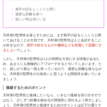
相手の話をじっくりと聞く
適度な距離を保つ
寂しい時は傍にいる
天秤座O型男性を落とすためには、まず相手の話をじっくりと聞
いてあげることが大切です。天秤座O型男性は人と会話すること
が好きなので、
相手の好きなものや趣味などを把握して話題にす
るとよい
でしょう。
しかし、天秤座O型男性は1人の時間を大切にする特徴があるた
め、あまりにも積極的にアプローチすると引いてしまいます。た
だ、寂しがり屋な一面も持っているので、適度な距離を保ちなが
ら、天秤座O型男性が心地良いと思うような関係性を築いていき
ましょう。
復縁するためのポイント
天秤座O型男性と復縁したいなら、いきなり復縁を切り出すので
はなく、少しずつ距離を縮め元の関係性に戻れるよう努力しまし
ょう。天秤座O型男性と復縁するためのポイントは以下の通りで