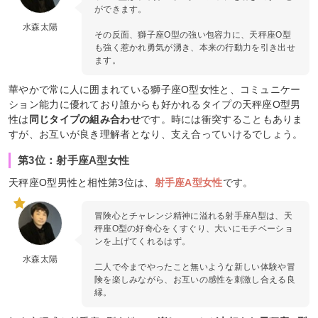
ができます。
水森太陽
その反面、獅子座O型の強い包容力に、天秤座O型
も強く惹かれ勇気が湧き、本来の行動力を引き出せ
ます。
華やかで常に人に囲まれている獅子座O型女性と、コミュニケー
ション能力に優れており誰からも好かれるタイプの天秤座O型男
性は
同じタイプの組み合わせ
です。時には衝突することもありま
すが、お互いが良き理解者となり、支え合っていけるでしょう。
第3位：射手座A型女性
天秤座O型男性と相性第3位は、
射手座A型女性
です。
冒険心とチャレンジ精神に溢れる射手座A型は、天
秤座O型の好奇心をくすぐり、大いにモチベーショ
ンを上げてくれるはず。
水森太陽
二人で今までやったこと無いような新しい体験や冒
険を楽しみながら、お互いの感性を刺激し合える良
縁。