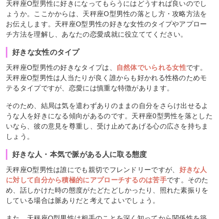
天秤座O型男性に好きになってもらうにはどうすれば良いのでし
ょうか。ここかからは、天秤座O型男性の落とし方・攻略方法を
お伝えします。天秤座O型男性の好きな女性のタイプやアプロー
チ方法を理解し、あなたの恋愛成就に役立ててください。
好きな女性のタイプ
天秤座O型男性の好きなタイプは、
自然体でいられる女性
です。
天秤座O型男性は人当たりが良く誰からも好かれる性格のためモ
テるタイプですが、恋愛には慎重な特徴があります。
そのため、結局は気を遣わずありのままの自分をさらけ出せるよ
うな人を好きになる傾向があるのです。天秤座0型男性を落とした
いなら、彼の意見を尊重し、受け止めてあげる心の広さを持ちま
しょう。
好きな人・本気で脈がある人に取る態度
天秤座O型男性は誰にでも親切でフレンドリーですが、
好きな人
に対して自分から積極的にアプローチするのは苦手
です。そのた
め、話しかけた時の態度がたどたどしかったり、照れた素振りを
している場合は脈ありだと考えてよいでしょう。
また、天秤座O型男性は相手のことを深く知ってから関係性を築