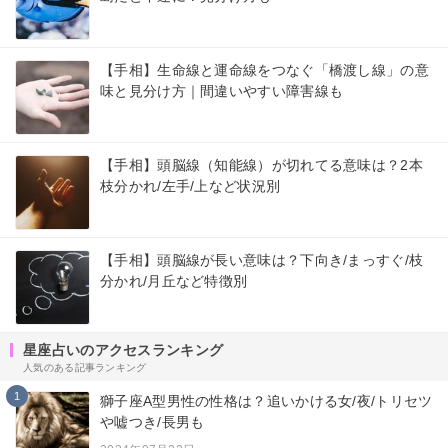
【手相】生命線と運命線をつなぐ「橋渡し線」の意
味と見分け方｜間違いやすい障害線も
【手相】頭脳線（知能線）が切れてる意味は？2本
枝分かれ/左手/上など状況別
【手相】頭脳線が長い意味は？下向き/まっすぐ/枝
分かれ/月丘など特徴別
星座占いのアクセスランキング
人気のある記事ランキング
1
獅子座A型男性の性格は？追いかける女/夜/トリセツ
や嘘つき/長男も