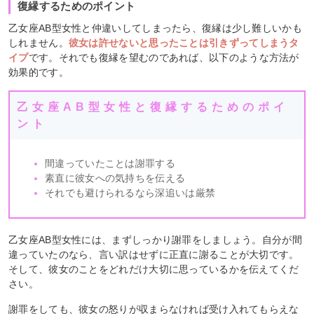
復縁するためのポイント
乙女座AB型女性と仲違いしてしまったら、復縁は少し難しいかも
しれません。
彼女は許せないと思ったことは引きずってしまうタ
イプ
です。それでも復縁を望むのであれば、以下のような方法が
効果的です。
乙女座AB型女性と復縁するためのポイ
ント
間違っていたことは謝罪する
素直に彼女への気持ちを伝える
それでも避けられるなら深追いは厳禁
乙女座AB型女性には、まずしっかり謝罪をしましょう。自分が間
違っていたのなら、言い訳はせずに正直に謝ることが大切です。
そして、彼女のことをどれだけ大切に思っているかを伝えてくだ
さい。
謝罪をしても、彼女の怒りが収まらなければ受け入れてもらえな