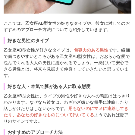
ここでは、乙女座AB型女性の好きなタイプや、彼女に対してのお
すすめのアプローチ方法についても紹介していきます。
好きな男性のタイプ
乙女座AB型女性が好きなタイプは、
包容力のある男性
です。繊細
で傷つきやすいところがある乙女座AB型女性は、おおらかな愛で
包んでくれる大人の男性に惹かれるでしょう。一緒にいて安心で
きる男性とは、将来を見据えて仲良くしていきたいと思っていま
す。
好きな人・本気で脈がある人に取る態度
乙女座AB型女性は、タイプの男性や好きな人への態度ははっきり
わかります。なぜなら彼女は、わざわざ嫌いな相手に連絡したり
話しかけたりはしないからです。
用もないのにマメに連絡してき
たり、あなたの好きなものについて訊いてくる
ようであれば脈ア
リのサインですよ。
おすすめのアプローチ方法