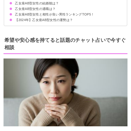
乙女座AB型女性の結婚観は？
好きな男性のタイプ
好きな人・本気で脈がある人に取る態度
おすすめのアプローチ方法
復縁するためのポイント
乙女座AB型女性の適職は？
乙女座AB型女性と相性が良い男性ランキングTOP5！
【2024年】乙女座AB型女性の運勢は？
第5位：蠍座O型男性
第4位：蟹座AB型男性
第3位：魚座A型男性
第2位：山羊座AB型男性
第1位：牡牛座B型男性
希望や安心感を持てると話題のチャット占いで今すぐ
相談