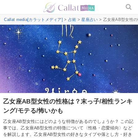
Callat media[カラットメディア]
>
占術
>
星座占い
> 乙女座AB型女性
乙女座AB型女性の性格は？末っ子/相性ランキ
ング/モテる/怖いかも
乙女座AB型女性にはどのような特徴があるのでしょうか？ この記
事では、乙女座AB型女性の特徴について〈性格・恋愛傾向〉など
を解説します。乙女座AB型女性の好きなタイプや落とし方・好き