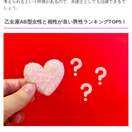
考えられるという特徴があるので、弁護士としても活躍できるで
しょう。
乙女座AB型女性と相性が良い男性ランキングTOP5！