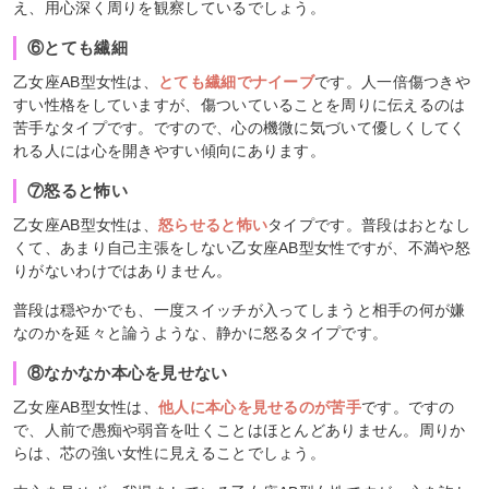
え、用心深く周りを観察しているでしょう。
⑥とても繊細
乙女座AB型女性は、
とても繊細でナイーブ
です。人一倍傷つきや
すい性格をしていますが、傷ついていることを周りに伝えるのは
苦手なタイプです。ですので、心の機微に気づいて優しくしてく
れる人には心を開きやすい傾向にあります。
⑦怒ると怖い
乙女座AB型女性は、
怒らせると怖い
タイプです。普段はおとなし
くて、あまり自己主張をしない乙女座AB型女性ですが、不満や怒
りがないわけではありません。
普段は穏やかでも、一度スイッチが入ってしまうと相手の何が嫌
なのかを延々と論うような、静かに怒るタイプです。
⑧なかなか本心を見せない
乙女座AB型女性は、
他人に本心を見せるのが苦手
です。ですの
で、人前で愚痴や弱音を吐くことはほとんどありません。周りか
らは、芯の強い女性に見えることでしょう。