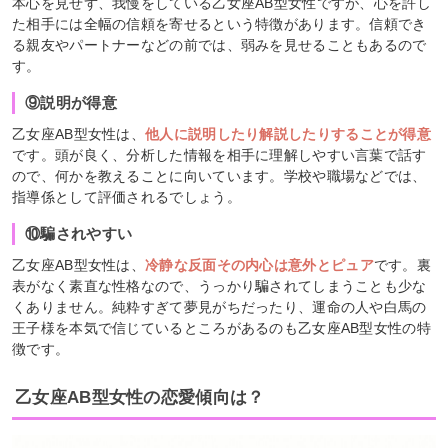
本心を見せず、我慢をしている乙女座AB型女性ですが、心を許し
た相手には全幅の信頼を寄せるという特徴があります。信頼でき
る親友やパートナーなどの前では、弱みを見せることもあるので
す。
⑨説明が得意
乙女座AB型女性は、
他人に説明したり解説したりすることが得意
です。頭が良く、分析した情報を相手に理解しやすい言葉で話す
ので、何かを教えることに向いています。学校や職場などでは、
指導係として評価されるでしょう。
⑩騙されやすい
乙女座AB型女性は、
冷静な反面その内心は意外とピュア
です。裏
表がなく素直な性格なので、うっかり騙されてしまうことも少な
くありません。純粋すぎて夢見がちだったり、運命の人や白馬の
王子様を本気で信じているところがあるのも乙女座AB型女性の特
徴です。
乙女座AB型女性の恋愛傾向は？