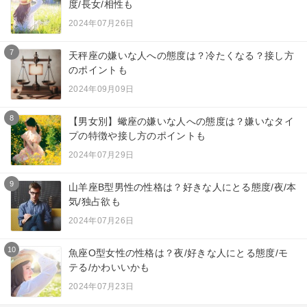
度/長女/相性も
2024年07月26日
7
天秤座の嫌いな人への態度は？冷たくなる？接し方
のポイントも
2024年09月09日
8
【男女別】蠍座の嫌いな人への態度は？嫌いなタイ
プの特徴や接し方のポイントも
2024年07月29日
9
山羊座B型男性の性格は？好きな人にとる態度/夜/本
気/独占欲も
2024年07月26日
10
魚座O型女性の性格は？夜/好きな人にとる態度/モ
テる/かわいいかも
2024年07月23日