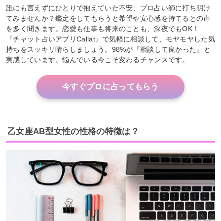
誰にも言えずにひとりで抱えていた不安、プロ占い師に打ち明け
てみませんか？鑑定をしてもらうと希望や安心感を持てるとの声
を多く聞きます。恋愛も仕事も将来のことも、深夜でもOK！
『チャット占いアプリCallat』で気軽に相談して、モヤモヤした気
持ちをスッキリ晴らしましょう。98%が『相談して良かった』と
実感しています。悩んでいる今こそ変わるチャンスです。
今すぐプロに占ってもらう
乙女座AB型女性の性格の特徴は？