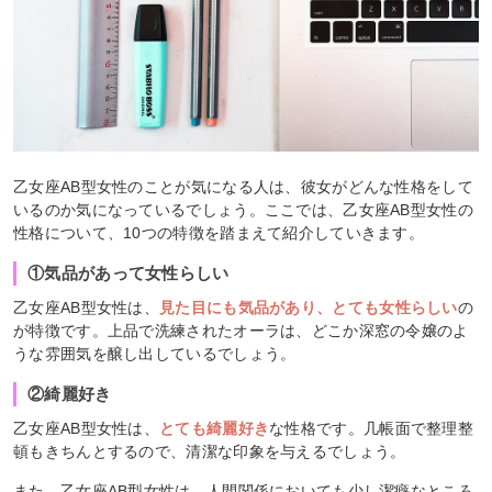
乙女座AB型女性のことが気になる人は、彼女がどんな性格をして
いるのか気になっているでしょう。ここでは、乙女座AB型女性の
性格について、10つの特徴を踏まえて紹介していきます。
①気品があって女性らしい
乙女座AB型女性は、
見た目にも気品があり、とても女性らしい
の
が特徴です。上品で洗練されたオーラは、どこか深窓の令嬢のよ
うな雰囲気を醸し出しているでしょう。
②綺麗好き
乙女座AB型女性は、
とても綺麗好き
な性格です。几帳面で整理整
頓もきちんとするので、清潔な印象を与えるでしょう。
また、乙女座AB型女性は、人間関係においても少し潔癖なところ