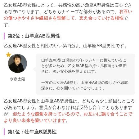
乙女座AB型女性にとって、共感性の高い魚座A型男性は安心でき
る存在になります。どちらもナイーブな部分があるので、
お互い
の傷つきやすさや繊細さを理解して、支え合っていける相性
で
す。
第2位：山羊座AB型男性
乙女座AB型女性と相性のいい第2位は、山羊座AB型男性です。
山羊座AB型は現実のプレッシャーに挑んでいるこ
とが多いため、乙女座AB型の持つ几帳面さや緻密
さに、強い安心感を覚えるはず。
水森太陽
一方の乙女座AB型も、山羊座AB型の優しさや思慮
深さに、心を開いていけるでしょう。
乙女座AB型女性と山羊座AB型男性は、どちらも少し頑固なところ
があるでしょう。意見が合わなければ反発し合うこともあります
が、
似たような感覚を持っているので、お互いに譲り合うことで
より良い未来を築いていけます
。
第1位：牡牛座B型男性