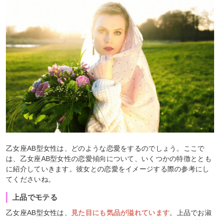
乙女座AB型女性は、どのような恋愛をするのでしょう。ここで
は、乙女座AB型女性の恋愛傾向について、いくつかの特徴ととも
に紹介していきます。彼女との恋愛をイメージする際の参考にし
てくださいね。
上品でモテる
乙女座AB型女性は、
見た目にも気品が溢れています
。上品でお淑