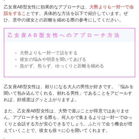
乙女座AB型女性に効果的なアプローチは、
大勢よりも一対一で会
話をする
ことです。具体的な方法を以下で紹介しています。ぜ
ひ、意中の彼女との距離を縮める際の参考にしてください。
乙女座AB型女性へのアプローチ方法
大勢よりも一対一で話をする
彼女の悩みや弱音を聞いてあげる
急がず、焦らず、ゆっくりと距離を縮める
乙女座AB型女性は、頼りになる大人の男性が好きです。「悩みを
聞いて包み込んでくれる、頼れる男性」であることをアピールす
れば、好感度はグッと上がりますよ。
また、乙女座AB型女性は、大勢で遊ぶことが得意ではありませ
ん。アプローチをする際も、何人かで集まるよりは一対一でゆっ
くりと会話する方が安心できるでしょう。ふたりで会う機会が増
えていくことで、彼女も徐々に心を開いてくれます。