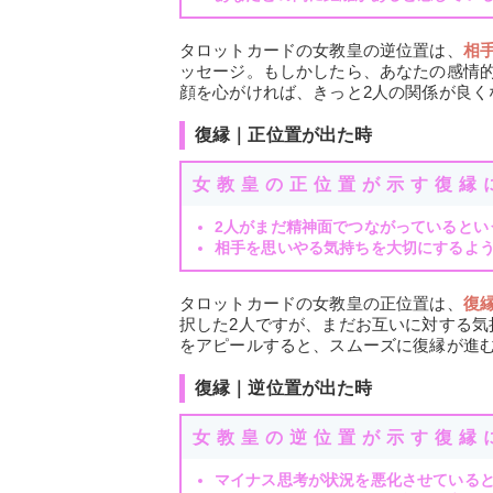
タロットカードの女教皇の逆位置は、
相
ッセージ。もしかしたら、あなたの感情
顔を心がければ、きっと2人の関係が良く
復縁｜正位置が出た時
女教皇の正位置が示す復縁
2人がまだ精神面でつながっているとい
相手を思いやる気持ちを大切にするよ
タロットカードの女教皇の正位置は、
復
択した2人ですが、まだお互いに対する
をアピールすると、スムーズに復縁が進
復縁｜逆位置が出た時
女教皇の逆位置が示す復縁
マイナス思考が状況を悪化させている