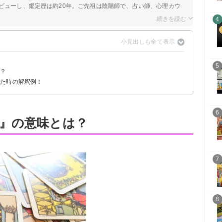
ビューし、鑑定歴は約20年。ご先祖は陰陽師で、占い師、心理カウ
4
5
は？
出た時の解釈例！
6
』の意味とは？
7
8