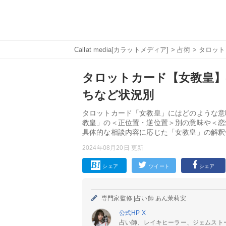
Callat media[カラットメディア]
>
占術
>
タロット
タロットカード【女教皇】
ちなど状況別
タロットカード「女教皇」にはどのような意
教皇」の＜正位置・逆位置＞別の意味や＜恋
具体的な相談内容に応じた「女教皇」の解釈
2024年08月20日 更新
シェア
ツイート
シェア
専門家監修 |
占い師 あん茉莉安
公式HP
X
占い師、レイキヒーラー、ジェムスト