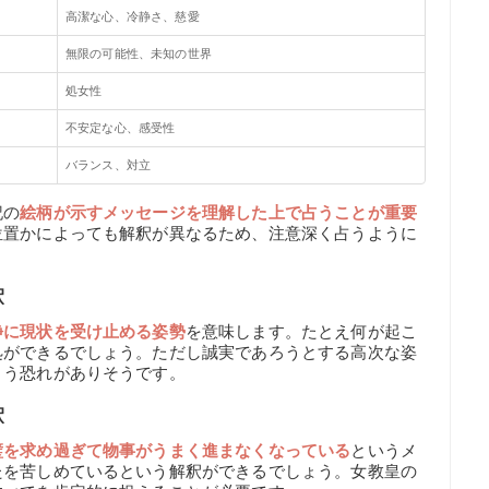
高潔な心、冷静さ、慈愛
無限の可能性、未知の世界
処女性
不安定な心、感受性
バランス、対立
記の
絵柄が示すメッセージを理解した上で占うことが重要
位置かによっても解釈が異なるため、注意深く占うように
釈
静に現状を受け止める姿勢
を意味します。たとえ何が起こ
処ができるでしょう。ただし誠実であろうとする高次な姿
まう恐れがありそうです。
釈
璧を求め過ぎて物事がうまく進まなくなっている
というメ
たを苦しめているという解釈ができるでしょう。女教皇の