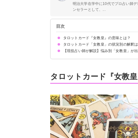
明治大学在学中に10代でプロ占い師デ
ンセラーとして、...
目次
タロットカード『女教皇』の意味とは？
タロットカード「女教皇」の状況別の解釈
絵柄の示す意味
正位置が出た時の基本的な意味・解釈
逆位置が出た時の基本的な意味・解釈
【現役占い師が解説】悩み別「女教皇」が
恋愛｜正位置が出た時
恋愛｜逆位置が出た時
相手の気持ち｜正位置が出た時
相手の気持ち｜逆位置が出た時
復縁｜正位置が出た時
復縁｜逆位置が出た時
片思いの未来｜正位置が出た時
片思いの未来｜逆位置が出た時
仕事｜正位置が出た時
仕事｜逆位置が出た時
人間関係｜正位置が出た時
人間関係｜逆位置が出た時
金運｜正位置が出た時
金運｜逆位置が出た時
音信不通の恋人の気持ちについて
職場での人間関係について
片思いを諦める方法について
タロットカード『女教皇