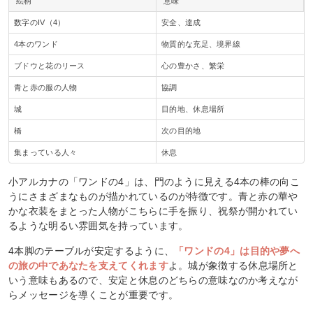
絵柄
意味
数字のIV（4）
安全、達成
4本のワンド
物質的な充足、境界線
ブドウと花のリース
心の豊かさ、繁栄
青と赤の服の人物
協調
城
目的地、休息場所
橋
次の目的地
集まっている人々
休息
小アルカナの「ワンドの4」は、門のように見える4本の棒の向こ
うにさまざまなものが描かれているのが特徴です。青と赤の華や
かな衣装をまとった人物がこちらに手を振り、祝祭が開かれてい
るような明るい雰囲気を持っています。
4本脚のテーブルが安定するように、
「ワンドの4」は目的や夢へ
の旅の中であなたを支えてくれます
よ。城が象徴する休息場所と
いう意味もあるので、安定と休息のどちらの意味なのか考えなが
らメッセージを導くことが重要です。