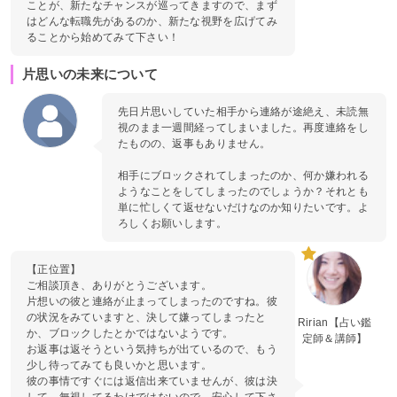
ことが、新たなチャンスが巡ってきますので、まず
はどんな転職先があるのか、新たな視野を広げてみ
ることから始めてみて下さい！
片思いの未来について
先日片思いしていた相手から連絡が途絶え、未読無
視のまま一週間経ってしまいました。再度連絡をし
たものの、返事もありません。
相手にブロックされてしまったのか、何か嫌われる
ようなことをしてしまったのでしょうか？それとも
単に忙しくて返せないだけなのか知りたいです。よ
ろしくお願いします。
【正位置】
ご相談頂き、ありがとうございます。
片想いの彼と連絡が止まってしまったのですね。彼
の状況をみていますと、決して嫌ってしまったと
Ririan【占い鑑
か、ブロックしたとかではないようです。
定師＆講師】
お返事は返そうという気持ちが出ているので、もう
少し待ってみても良いかと思います。
彼の事情ですぐには返信出来ていませんが、彼は決
して、無視してるわけではないので、安心して下さ