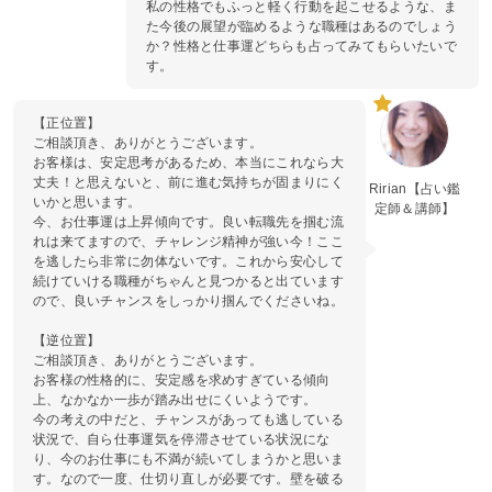
私の性格でもふっと軽く行動を起こせるような、ま
た今後の展望が臨めるような職種はあるのでしょう
か？性格と仕事運どちらも占ってみてもらいたいで
す。
【正位置】
ご相談頂き、ありがとうございます。
お客様は、安定思考があるため、本当にこれなら大
丈夫！と思えないと、前に進む気持ちが固まりにく
Ririan【占い鑑
いかと思います。
定師＆講師】
今、お仕事運は上昇傾向です。良い転職先を掴む流
れは来てますので、チャレンジ精神が強い今！ここ
を逃したら非常に勿体ないです。これから安心して
続けていける職種がちゃんと見つかると出ています
ので、良いチャンスをしっかり掴んでくださいね。
【逆位置】
ご相談頂き、ありがとうございます。
お客様の性格的に、安定感を求めすぎている傾向
上、なかなか一歩が踏み出せにくいようです。
今の考えの中だと、チャンスがあっても逃している
状況で、自ら仕事運気を停滞させている状況にな
り、今のお仕事にも不満が続いてしまうかと思いま
す。なので一度、仕切り直しが必要です。壁を破る