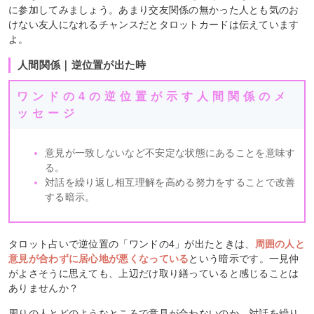
に参加してみましょう。あまり交友関係の無かった人とも気のお
けない友人になれるチャンスだとタロットカードは伝えています
よ。
人間関係｜逆位置が出た時
ワンドの4の逆位置が示す人間関係のメ
ッセージ
意見が一致しないなど不安定な状態にあることを意味す
る。
対話を繰り返し相互理解を高める努力をすることで改善
する暗示。
タロット占いで逆位置の「ワンドの4」が出たときは、
周囲の人と
意見が合わずに居心地が悪くなっている
という暗示です。一見仲
がよさそうに思えても、上辺だけ取り繕っていると感じることは
ありませんか？
周りの人とどのようなところで意見が合わないのか、対話を繰り