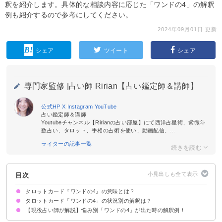
釈を紹介します。具体的な相談内容に応じた「ワンドの4」の解釈
例も紹介するので参考にしてください。
2024年09月01日 更新
シェア
ツイート
シェア
専門家監修 |
占い師 Ririan【占い鑑定師＆講師】
公式HP
X
Instagram
YouTube
占い鑑定師＆講師
Youtubeチャンネル【Ririanの占い部屋】にて西洋占星術、紫微斗
数占い、タロット、手相の占術を使い、動画配信、...
ライターの記事一覧
目次
タロットカード『ワンドの4』の意味とは？
タロットカード「ワンドの4」の状況別の解釈は？
絵柄の示す意味
正位置が出た時の基本的な意味・解釈
逆位置が出た時の基本的な意味・解釈
【現役占い師が解説】悩み別「ワンドの4」が出た時の解釈例！
恋愛｜正位置が出た時
恋愛｜逆位置が出た時
相手の気持ち｜正位置が出た時
相手の気持ち｜逆位置が出た時
復縁｜正位置が出た時
復縁｜逆位置が出た時
片思いの未来｜正位置が出た時
片思いの未来｜逆位置が出た時
仕事｜正位置が出た時
仕事｜逆位置が出た時
人間関係｜正位置が出た時
人間関係｜逆位置が出た時
金運｜正位置が出た時
金運｜逆位置が出た時
人間関係について
転職について
片思いの未来について