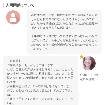
人間関係について
高校生の女子です。同性の別のクラスの友人から話
しかけられて友達になったまでは良かったのです
が、私から積極的に話しかけなかったために距離が
できてしまったように感じます。
来年同じクラスになって気まずくならないか心配で
仕方ないです。相手がなぜ私と仲良くしたいと思っ
たのか、また今後の関係がどうなるのかを占っても
らいたいです。
【正位置】
ご相談頂き、ありがとうございます。
なぜ、ご友人の方がお客様と仲良くしたいと思った
かですが、一緒に楽しい時間を過ごしたいと、お客
Ririan【占い鑑
様となら楽しい時間が過ごせると感じたからだと思
定師＆講師】
います。
お客様が思うほど、2人の関係は悪くなっていない
ので、心配せずにご友人に話しかけてあげて下さい
ね。
今後も上手くいくと出ていますので、安心して下さ
いね。