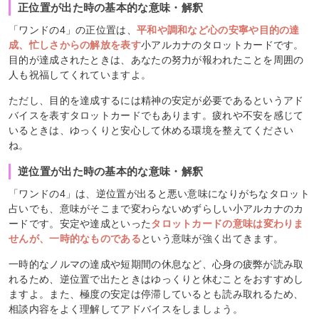
正位置が出た時の基本的な意味・解釈
「ワンドの4」の正位置は、
平和や調和など心の安寧や目的の達
成、忙しさからの解放を表す
小アルカナのタロットカードです。
目的が達成されたときは、あなたの努力が報われたことを周囲の
人も祝福してくれていますよ。
ただし、目的を達成するには精神の安定が必要であるというアド
バイスを表すタロットカードでもあります。疲れや不安を感じて
いるときは、ゆっくりと安心して休める環境を整えてください
ね。
逆位置が出た時の基本的な意味・解釈
「ワンドの4」は、逆位置が出ると悪い意味になりがちなタロット
占いでも、意味がそこまで変わらないめずらしい小アルカナのカ
ードです。安定や達成といった
タロットカードの意味は変わりま
せんが、一時的なものである
という意味が強く出てきます。
一時的なノルマの達成や短期間の休息など、心身の疲弊が読み取
れるため、逆位置で出たときはゆっくりと休むことをおすすめし
ますよ。また、極度の安定は停滞しているとも読み取れるため、
相談内容をよく理解してアドバイスをしましょう。