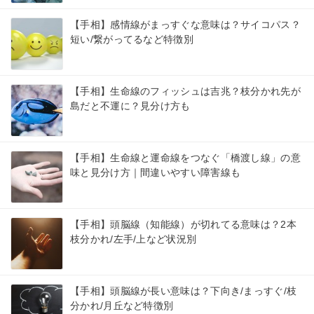
【手相】感情線がまっすぐな意味は？サイコパス？
短い/繋がってるなど特徴別
【手相】生命線のフィッシュは吉兆？枝分かれ先が
島だと不運に？見分け方も
【手相】生命線と運命線をつなぐ「橋渡し線」の意
味と見分け方｜間違いやすい障害線も
【手相】頭脳線（知能線）が切れてる意味は？2本
枝分かれ/左手/上など状況別
【手相】頭脳線が長い意味は？下向き/まっすぐ/枝
分かれ/月丘など特徴別