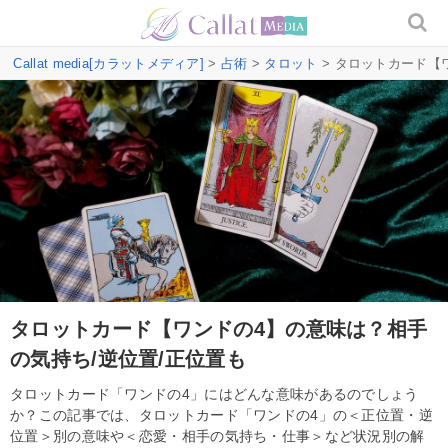
Callat media[カラットメディア]
>
占術
>
タロット
> タロットカード【
タロットカード【ワンドの4】の意味は？相手
の気持ち/逆位置/正位置も
タロットカード「ワンドの4」にはどんな意味があるのでしょう
か？この記事では、タロットカード「ワンドの4」の＜正位置・逆
位置＞別の意味や＜恋愛・相手の気持ち・仕事＞など状況別の解