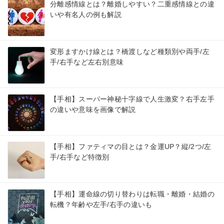
分離感情線とは？離婚しやすい？二重感情線との違
いや有名人の例も解説
変形ますかけ線とは？橋渡しなど種類別や両手/左
手/右手など左右別意味
【手相】スーパー神秘十字線で人生激変？右手左手
の違いや意味を画像で解説
【手相】ファティマの目とは？金運UP？縦/2つ/左
手/右手など特徴別
【手相】運命線の切り替わりは転職・離婚・結婚の
転機？年齢や左手/右手の違いも