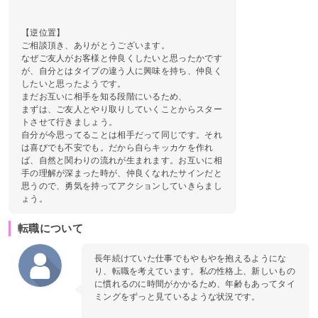
【逆位置】
ご相談頂き、ありがとうございます。
なぜご友人がお客様と仲良くしたいと思ったかです
が、自分とはタイプの違う人に興味を持ち、仲良く
したいと思ったようです。
まだお互いに相手を知る段階にいるため、
まずは、ご友人とやり取りしていくことからスター
トさせて行きましょう。
自分が今思ってることは相手だって同じです。それ
は喜びでも不安でも。だから自らキッカケを作れ
ば、自然と関わりの流れが生まれます。お互いに相
手の理解が深まった時が、仲良くなれたサインだと
思うので、勇気を持ってアクションしていきらまし
ょう。
転職について
長年続けていた仕事でもやもやを抱えるようにな
り、転職を考えています。私の性格上、新しいもの
に慣れるのに時間がかかるため、年齢もあってタイ
ミングをずっと見ているような状況です。