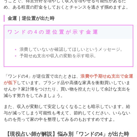
うことで、得意分野を増やして収入を増やせる可能性があるた
め、ある程度の貯金をしておくとチャンスを逃さず掴めますよ。
金運｜逆位置が出た時
ワンドの4の逆位置が示す金運
浪費していないか確認してほしいというメッセージ。
予期せぬ支出や収入の変動を示す暗示。
「ワンドの4」が逆位置で出たときは、
浪費や予期せぬ支出で金運
が低下
しています。ブランド品や高価な家具を衝動買いしていま
せんか？家計簿をつけたり、買い物を控えたりして余計な支出を
減らす努力をしてみましょう。
また、収入が変動して安定しなくなることも暗示しています。給
与が減ってしまう可能性も考えて、節約してください。いらない
ものを売って家の中を整理してみるのもおすすめですよ。
【現役占い師が解説】悩み別「ワンドの4」が出た時