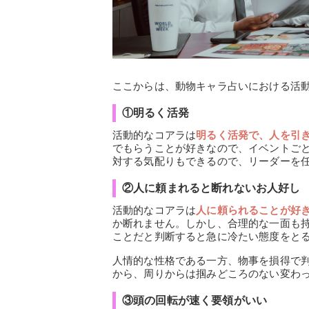
ここからは、動物キャラ占いにおける活動
①明るく活発
活動的なコアラは
明るく活発で、人を引
でもらうことが好きなので、イベントご
対する気配りもできるので、リーダーを
②人に頼まれると断れないお人好し
活動的なコアラは
人に頼られることが好
か断れません。しかし、合理的な一面も
ことだと判断すると急に冷たい態度をと
人情的な性格である一方、物事を損得で
から、周りからは掴みどころのない変わ
③頭の回転が速く要領がいい