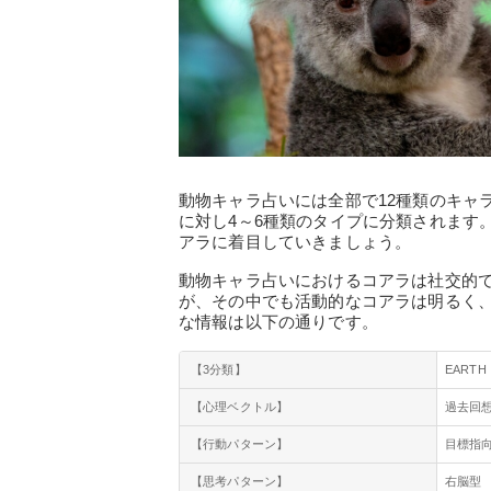
動物キャラ占いには全部で12種類のキャ
に対し4～6種類のタイプに分類されます
アラに着目していきましょう。
動物キャラ占いにおけるコアラは社交的
が、その中でも活動的なコアラは明るく
な情報は以下の通りです。
【3分類】
EARTH
【心理ベクトル】
過去回
【行動パターン】
目標指
【思考パターン】
右脳型