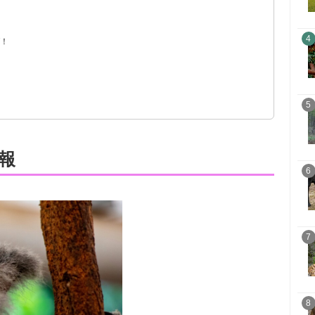
4
グ！
5
報
6
7
8