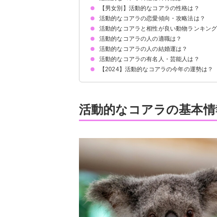
【男女別】活動的なコアラの性格は？
①明るく活発
②人に頼まれると断れないお人好し
③頭の回転が速く要領がいい
④好奇心旺盛
⑤警戒心が強く簡単には心を開かない
活動的なコアラの恋愛傾向・攻略法は？
活動的なコアラの男性の性格の特徴
活動的なコアラの女性の性格の特徴
活動的なコアラと相性が良い動物ランキン
好きなタイプ
攻略法・落とし方
活動的なコアラの人の適職は？
5位：順応性のある狼
4位：楽天的な虎
3位：愛情あふれる虎
2位：足腰の強いチータ
1位：デリケートなゾウ
活動的なコアラの人の結婚運は？
活動的なコアラの有名人・芸能人は？
【2024】活動的なコアラの今年の運勢は？
活動的なコアラの基本情