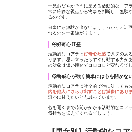
一見おだやかそうに見える活動的なコア
常に冷静な視点から物事を判断し、無駄
るのです。
何事にも無駄が出ないようしっかりと計
れるのを一番嫌がります。
④好奇心旺盛
活動的なコアラは
好奇心旺盛
で興味のあ
ります。思い立ったらすぐ行動する力が
の対象は短い期間でコロコロと変わるで
⑤警戒心が強く簡単には心を開かな
活動的なコアラは社交的で誰に対しても
内を他人にさらけ出すことは滅多にあり
誰かに甘えたいとも思っています。
心を開くまで時間がかかる活動的なコア
気持ちを伝えてくれるでしょう。
【男女別】活動的なコア