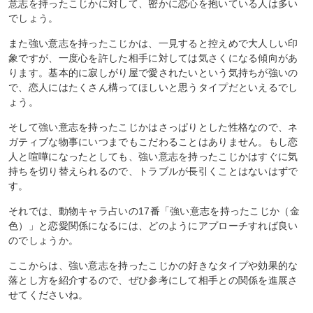
意志を持ったこじかに対して、密かに恋心を抱いている人は多い
でしょう。
また強い意志を持ったこじかは、一見すると控えめで大人しい印
象ですが、一度心を許した相手に対しては気さくになる傾向があ
ります。基本的に寂しがり屋で愛されたいという気持ちが強いの
で、恋人にはたくさん構ってほしいと思うタイプだといえるでし
ょう。
そして強い意志を持ったこじかはさっぱりとした性格なので、ネ
ガティブな物事にいつまでもこだわることはありません。もし恋
人と喧嘩になったとしても、強い意志を持ったこじかはすぐに気
持ちを切り替えられるので、トラブルが長引くことはないはずで
す。
それでは、動物キャラ占いの17番「強い意志を持ったこじか（金
色）」と恋愛関係になるには、どのようにアプローチすれば良い
のでしょうか。
ここからは、強い意志を持ったこじかの好きなタイプや効果的な
落とし方を紹介するので、ぜひ参考にして相手との関係を進展さ
せてくださいね。