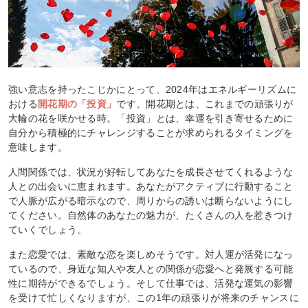
強い意志を持ったこじかにとって、2024年はエネルギーリズムに
おける
開花期の「投資」
です。開花期とは、これまでの頑張りが
大輪の花を咲かせる時。「投資」とは、幸運を引き寄せるために
自分から積極的にチャレンジすることが求められるタイミングを
意味します。
人間関係では、状況が好転してあなたを成長させてくれるような
人との出会いに恵まれます。あなたがアクティブに行動すること
で人脈が広がる暗示なので、周りからの誘いは断らないようにし
てください。自然体のあなたの魅力が、たくさんの人を惹きつけ
ていくでしょう。
また恋愛では、素敵な恋を楽しめそうです。対人運が活発になっ
ているので、身近な知人や友人との関係が恋愛へと発展する可能
性に期待ができるでしょう。そして仕事では、活発な運気の影響
を受けて忙しくなりますが、この1年の頑張りが将来のチャンスに