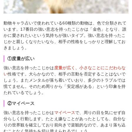
動物キャラ占いで使われている60種類の動物は、色で分類されて
います。17番目の強い意志を持ったこじかは「金色」となり、誰
かに愛されたいという気持ちが強いタイプ。強い意志を持ったこ
じかと親しくなりたいなら、相手の性格をしっかりと理解してお
きましょう。
①度量が広い
強い意志を持ったこじかは
度量が広く、小さなことにこだわらな
い
性格です。大らかなので、相手の言動を否定することはないで
しょう。またメンタルが落ち着いていおり、多少のトラブルでは
慌てません。そのため周りから「安定感がある」という印象を持
たれているでしょう。
②マイペース
強い意志を持ったこじかは
マイペース
で、周りの目を気にせず自
分らしく行動します。たとえ嫌なことがあったとしても、自分な
りの世界観を確立しており前向きで楽観的なので、あまり落ち込
むことなく気持ちを切り替えられるでしょう。