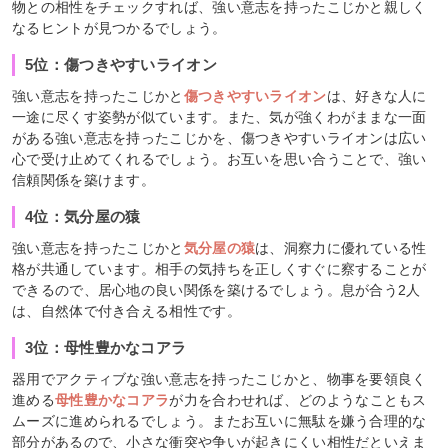
物との相性をチェックすれば、強い意志を持ったこじかと親しく
なるヒントが見つかるでしょう。
5位：傷つきやすいライオン
強い意志を持ったこじかと
傷つきやすいライオン
は、好きな人に
一途に尽くす姿勢が似ています。また、気が強くわがままな一面
がある強い意志を持ったこじかを、傷つきやすいライオンは広い
心で受け止めてくれるでしょう。お互いを思い合うことで、強い
信頼関係を築けます。
4位：気分屋の猿
強い意志を持ったこじかと
気分屋の猿
は、洞察力に優れている性
格が共通しています。相手の気持ちを正しくすぐに察することが
できるので、居心地の良い関係を築けるでしょう。息が合う2人
は、自然体で付き合える相性です。
3位：母性豊かなコアラ
器用でアクティブな強い意志を持ったこじかと、物事を要領良く
進める
母性豊かなコアラ
が力を合わせれば、どのようなこともス
ムーズに進められるでしょう。またお互いに無駄を嫌う合理的な
部分があるので、小さな衝突や争いが起きにくい相性だといえま