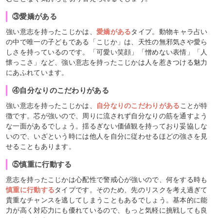
③愛嬌がある
強い意志を持ったこじかは、
愛嬌がある
タイプ。動物キャラ占い
の中で唯一の子どもである「こじか」は、天性の無邪気さや愛ら
しさを持っているのです。「可愛い笑顔」「憎めない表情」「人
懐っこさ」など、強い意志を持ったこじかは人を惹きつける魅力
にあふれています。
④自分なりのこだわりがある
強い意志を持ったこじかは、
自分なりのこだわりがある
ことが特
徴です。芯が強いので、周りに流されず自分なりの筋を通すよう
な一面があるでしょう。揺るぎない価値観を持っており妥協しな
いので、いざという時には他人を自分に従わせるほどの強さを見
せることもあります。
⑤慎重に行動する
意志を持ったこじかは心配性で警戒心が強いので、何をする時も
慎重に行動する
タイプです。そのため、先のリスクを考え過ぎて
貴重なチャンスを逃してしまうこともあるでしょう。基本的に能
力が高く対応力にも優れているので、もっと気軽に挑戦しても良