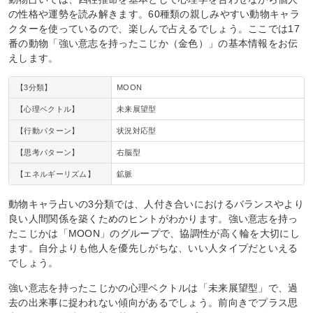
の性格や運勢を読み解きます。60種類の親しみやすい動物キャラ
クターを使っているので、楽しんで占えるでしょう。ここでは17
番の動物「強い意志を持ったこじか（金色）」の基本情報をお伝
えします。
【3分類】
MOON
【心理ベクトル】
未来展望型
【行動パターン】
状況対応型
【思考パターン】
右脳型
【エネルギーリズム】
鉱脈
動物キャラ占いの3分類では、人付き合いにおけるバランスやより
良い人間関係を築くためのヒントがわかります。強い意志を持っ
たこじかは「MOON」のグループで、協調性が高く輪を大切にし
ます。自分よりも他人を優先しがちな、いい人タイプだといえる
でしょう。
強い意志を持ったこじかの心理ベクトルは「未来展望型」で、過
去の出来事に捉われない傾向があるでしょう。前向きでプラス思