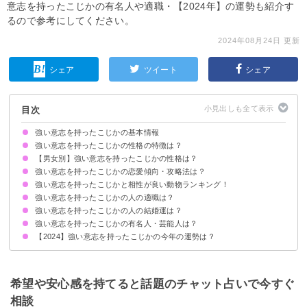
意志を持ったこじかの有名人や適職・【2024年】の運勢も紹介す
るので参考にしてください。
2024年08月24日 更新
シェア
ツイート
シェア
目次
強い意志を持ったこじかの基本情報
強い意志を持ったこじかの性格の特徴は？
【男女別】強い意志を持ったこじかの性格は？
①度量が広い
②マイペース
③愛嬌がある
④自分なりのこだわりがある
⑤慎重に行動する
強い意志を持ったこじかの恋愛傾向・攻略法は？
強い意志を持ったこじかの性格の男性の特徴
強い意志を持ったこじかの性格の女性の特徴
強い意志を持ったこじかと相性が良い動物ランキング！
好きなタイプ
攻略法・落とし方
強い意志を持ったこじかの人の適職は？
5位：傷つきやすいライオン
4位：気分屋の猿
3位：母性豊かなコアラ
2位：守りの猿
1位：強靭な翼を持つペガサス
強い意志を持ったこじかの人の結婚運は？
強い意志を持ったこじかの有名人・芸能人は？
【2024】強い意志を持ったこじかの今年の運勢は？
希望や安心感を持てると話題のチャット占いで今すぐ
相談