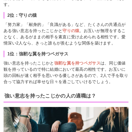
す。
2位：守りの猿
「努力家」「献身的」「良識がある」など、たくさんの共通点が
ある強い意志を持ったこじかと
守りの猿
。お互いが無理をするこ
となく、あるがままの相手を素直に受け止められる相性です。愛
情深い2人なら、きっと誰もが羨むような関係を築けます。
1位：強靭な翼を持つペガサス
強い意志を持ったこじかと
強靭な翼を持つペガサス
は、同じ価値
観を持っているので特に結婚において最高の相性です。お互いに
頭の回転が速く相手を思いやる優しさがあるので、2人で手を取り
合って協力すれば幸せな日々を過ごしていけるでしょう。
強い意志を持ったこじかの人の適職は？