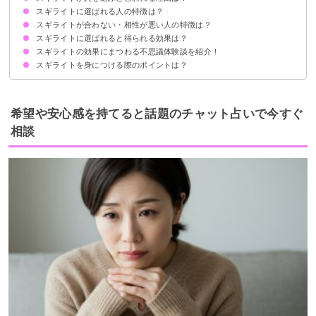
スギライトに選ばれる人の特徴は？
パワーが強く好転反応が起こることもあるから
人によっては効果を発揮しないこともあるから
スギライトが合わない・相性が悪い人の特徴は？
①癒しが必要な人
②波動が高い人
③直観力を重要視する人
④霊的なエネルギーを受けやすい人
スギライトに選ばれると得られる効果は？
①スギライトを持つと怖いと感じる人
②波動が低い人
③霊的なエネルギーを感じない人
スギライトの効果にまつわる不思議体験談を紹介！
①運気上昇
②価値観の変化
③才能の開花
スギライトを身につける際のポイントは？
①石の色が変わった
②霊感が増強した
③危機を逃れた
定期的に浄化する
体調不良や合わないと感じたら装着を止める
右手につけるほうが良いとされている
希望や安心感を持てると話題のチャット占いで今すぐ
相談