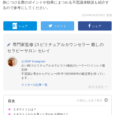
身につける際のポイントや効果にまつわる不思議体験談も紹介す
るので参考にしてください。
2024年08月06日 更新
シェア
ツイート
シェア
専門家監修 |
スピリチュアルカウンセラー 癒しの
セラピーサロン セレイ
公式HP
Instagram
占い師/スピリチュアルセラピスト/縁結びヒーラー/ツインレイ鑑
定師
不思議な導きからデビュー2年半で約5000件の鑑定歴を持ってい
ます。...
ライターの記事一覧
目次
スギライトとは？
スギライトが人を選ぶと言われる理由は？