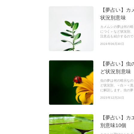
【夢占い】カ
状況別意味
カメムシの夢は何の暗
につく＞など状況別、
注意点も紹介するので
2024年06月30日
【夢占い】虫
ど状況別意味
虫の夢は何の暗示なの
ど状況別、＜白＞＜黒
に解説します。虫の夢
2023年12月24日
【夢占い】カ
別意味10個