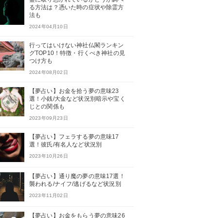
る方法は？憑いた時の症状や除霊方
法も
2024年04月10日
行ってはいけない神社仏閣ランキン
グTOP10！特徴・行くべき神社の見
つけ方も
2024年08月02日
【夢占い】お金を拾う夢の意味23
選！小銭/大金など状況別暗示や宝く
じとの関係も
2023年09月23日
【夢占い】フェラする夢の意味17
選！彼氏/有名人など状況別
2023年10月26日
【夢占い】通り魔の夢の意味17選！
襲われる/ナイフ/逃げるなど状況別
2023年11月02日
【夢占い】お金をもらう夢の意味26