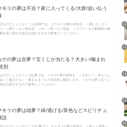
ウモリの夢は不吉？家に入ってくる/大群/追い払う
味
12
示なのでしょうか？ この記事では、コウモリの夢の意味を、＜家に入ってく
う＞＜飼う＞など状況別、＜白＞＜黒＞など色別、＜カラス＞など動物別に解
夢を見た時の注意点も紹介するので参考にしてください。
13
カゲの夢は吉夢？宝くじが当たる？大きい/噛まれ
況別
14
なのでしょうか？この記事では、トカゲの夢の意味を、＜大きい＞＜赤ちゃん
ぬ＞＜噛まれる＞＜捕まえる＞など状況別に解説します。トカゲの夢と宝くじ
意点も紹介するので参考にしてください。
15
マキリの夢は凶夢？緑/逃げる/茶色などスピリチュ
解説
16
示なのでしょうか？ この記事では、カマキリの夢の意味を、＜緑＞＜茶色＞