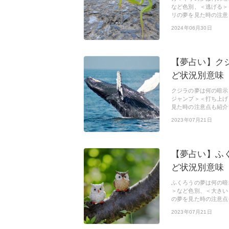
など色別、＜逃げる＞
リの夢を見た時の注意
2024年06月30日
【夢占い】ク
ど状況別意味
クジラの夢は何の暗示
ジャンプ＞＜打ち上げ
見た時の注意点も紹介
2023年07月21日
【夢占い】ふ
ど状況別意味
ふくろうの夢は何の暗
＞など色別、＜大きい
の夢を見た時の注意点
2023年07月21日