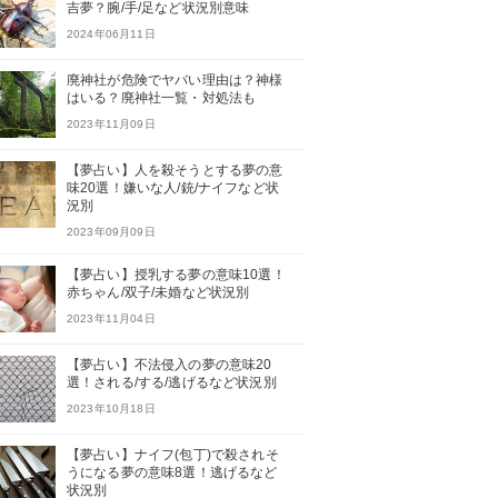
吉夢？腕/手/足など状況別意味
2024年06月11日
廃神社が危険でヤバい理由は？神様
はいる？廃神社一覧・対処法も
2023年11月09日
【夢占い】人を殺そうとする夢の意
味20選！嫌いな人/銃/ナイフなど状
況別
2023年09月09日
【夢占い】授乳する夢の意味10選！
赤ちゃん/双子/未婚など状況別
2023年11月04日
【夢占い】不法侵入の夢の意味20
選！される/する/逃げるなど状況別
2023年10月18日
【夢占い】ナイフ(包丁)で殺されそ
うになる夢の意味8選！逃げるなど
状況別