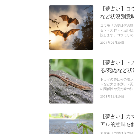
【夢占い】コ
など状況別意
コウモリの夢は何の暗
る＞＜大群＞＜追い払
説します。コウモリの
2024年06月30日
【夢占い】ト
る/死ぬなど状
トカゲの夢は何の暗示
＞など大きさ別、＜死
の関係性や見た時の注
2023年11月10日
【夢占い】カ
アル的意味を
カマキリの夢は何の暗