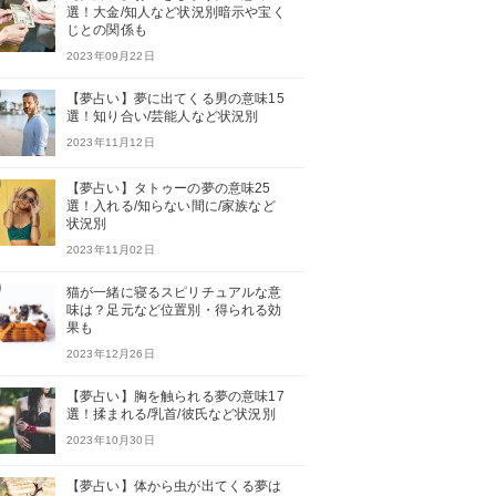
選！大金/知人など状況別暗示や宝く
じとの関係も
2023年09月22日
【夢占い】夢に出てくる男の意味15
選！知り合い/芸能人など状況別
2023年11月12日
【夢占い】タトゥーの夢の意味25
選！入れる/知らない間に/家族など
状況別
2023年11月02日
猫が一緒に寝るスピリチュアルな意
味は？足元など位置別・得られる効
果も
2023年12月26日
【夢占い】胸を触られる夢の意味17
選！揉まれる/乳首/彼氏など状況別
2023年10月30日
【夢占い】体から虫が出てくる夢は