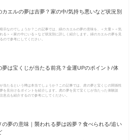
のカエルの夢は吉夢？家の中/気持ち悪いなど状況別
暗示なのでしょうか？この記事では、緑のカエルの夢の意味を、＜大量＞＜気
れる＞＜家の中にいる＞など状況別に詳しく紹介します。緑のカエルの夢を見
るので参考にしてください。
の夢は宝くじが当たる前兆？金運UPのポイント/体
が当たるという噂は本当でしょうか？この記事では、虎の夢と宝くじの関係性
夢を見分けるポイントを紹介します。虎の夢を見て宝くじが当たった体験談
注意点も紹介するので参考にしてください。
メの夢の意味｜襲われる夢は凶夢？食べられる/追い
ど