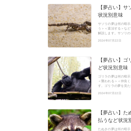
【夢占い】サ
状況別意味
サソリの夢は何の暗示
う＞＜退治する＞など
解説します。サソリの
2024年07月22日
【夢占い】ゴ
ど状況別意味
ゴリラの夢は何の暗示
＜襲われる＞＜仲良く
す。ゴリラの夢を見た
2024年07月22日
【夢占い】た
払うなど状況
たぬきの夢は何の暗示