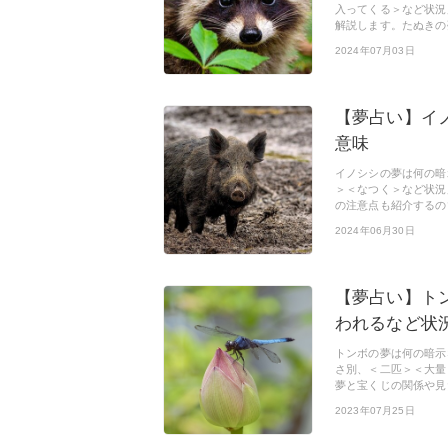
入ってくる＞など状況
解説します。たぬきの
2024年07月03日
【夢占い】イ
意味
イノシシの夢は何の暗
＞＜なつく＞など状況
の注意点も紹介するの
2024年06月30日
【夢占い】ト
われるなど状
トンボの夢は何の暗示
さ別、＜二匹＞＜大量
夢と宝くじの関係や見
2023年07月25日