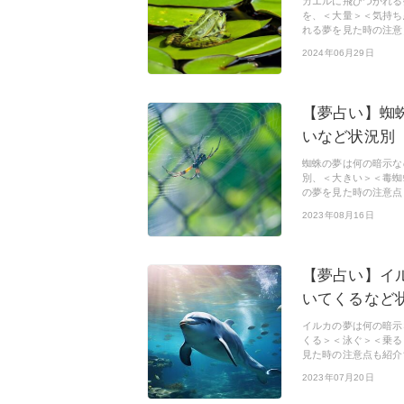
カエルに飛びつかれる
を、＜大量＞＜気持ち
れる夢を見た時の注意
2024年06月29日
【夢占い】蜘
いなど状況別
蜘蛛の夢は何の暗示な
別、＜大きい＞＜毒蜘
の夢を見た時の注意点
2023年08月16日
【夢占い】イ
いてくるなど
イルカの夢は何の暗示
くる＞＜泳ぐ＞＜乗る
見た時の注意点も紹介
2023年07月20日