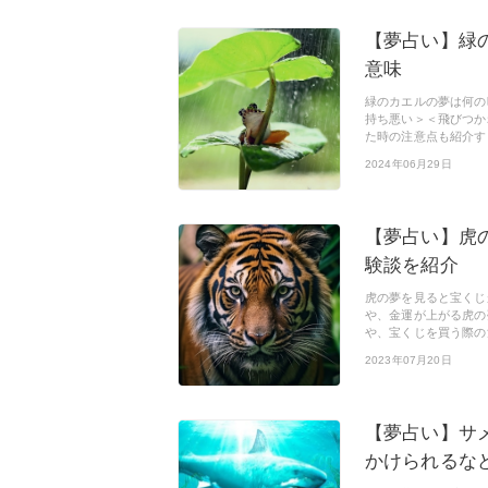
【夢占い】緑
意味
緑のカエルの夢は何の
持ち悪い＞＜飛びつか
た時の注意点も紹介す
2024年06月29日
【夢占い】虎
験談を紹介
虎の夢を見ると宝くじ
や、金運が上がる虎の
や、宝くじを買う際の
2023年07月20日
【夢占い】サ
かけられるな