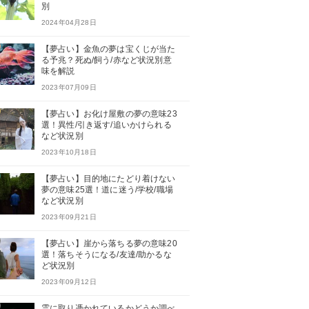
別
2024年04月28日
【夢占い】金魚の夢は宝くじが当た
る予兆？死ぬ/飼う/赤など状況別意
味を解説
2023年07月09日
【夢占い】お化け屋敷の夢の意味23
選！異性/引き返す/追いかけられる
など状況別
2023年10月18日
【夢占い】目的地にたどり着けない
夢の意味25選！道に迷う/学校/職場
など状況別
2023年09月21日
【夢占い】崖から落ちる夢の意味20
選！落ちそうになる/友達/助かるな
ど状況別
2023年09月12日
霊に取り憑かれているかどうか調べ