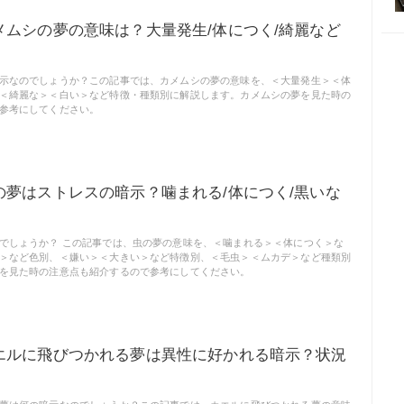
メムシの夢の意味は？大量発生/体につく/綺麗など
示なのでしょうか？この記事では、カメムシの夢の意味を、＜大量発生＞＜体
＜綺麗な＞＜白い＞など特徴・種類別に解説します。カメムシの夢を見た時の
参考にしてください。
の夢はストレスの暗示？噛まれる/体につく/黒いな
でしょうか？ この記事では、虫の夢の意味を、＜噛まれる＞＜体につく＞な
＞など色別、＜嫌い＞＜大きい＞など特徴別、＜毛虫＞＜ムカデ＞など種類別
を見た時の注意点も紹介するので参考にしてください。
エルに飛びつかれる夢は異性に好かれる暗示？状況