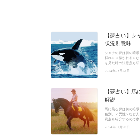
【夢占い】シ
状況別意味
シャチの夢は何の暗示
群れ＞＜懐かれる＞な
を見た時の注意点も紹
2024年07月23日
【夢占い】馬
解説
馬に乗る夢は何の暗示
色別、＜異性＞など人
意点も紹介するので参
2024年07月23日