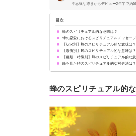
不思議な導きからデビュー2年半で約50
目次
蜂のスピリチュアル的な意味は？
蜂の恋愛におけるスピリチュアルメッセー
①幸運の前兆
②神様からの使い
③金運・仕事運のシンボル
④夢・願いが叶う
⑤健康運が上昇する
状況によって意味が決まる
【状況別】蜂のスピリチュアル的な意味は
恋愛運UP
【場所別】蜂のスピリチュアル的な意味は
蜂が家に入ってくるスピリチュアル的意味
蜂が寄ってくるスピリチュアル的意味
蜂が体に止まるスピリチュアル的意味
蜂に刺されるスピリチュアル的意味
蜂の巣のスピリチュアル的意味
蜂を殺してしまうスピリチュアル的意味
蜂のつがいのスピリチュアル的意味
【種類・特徴別】蜂のスピリチュアル的な
お墓参りで蜂を見るスピリチュアル的意味
お寺・神社で蜂を見るスピリチュアル的意味
玄関で蜂を見るスピリチュアル的意味
車で蜂を見るスピリチュアル的意味
蜂を見た時のスピリチュアル的な対処法は
アシナガバチのスピリチュアル的意味
ミツバチのスピリチュアル的意味
スズメバチのスピリチュアル的意味
クマバチのスピリチュアル的意味
黒い蜂のスピリチュアル的意味
死んだ蜂のスピリチュアル的意味
メッセージを受け取ったらそっと離れる
蜂のスピリチュアル的な