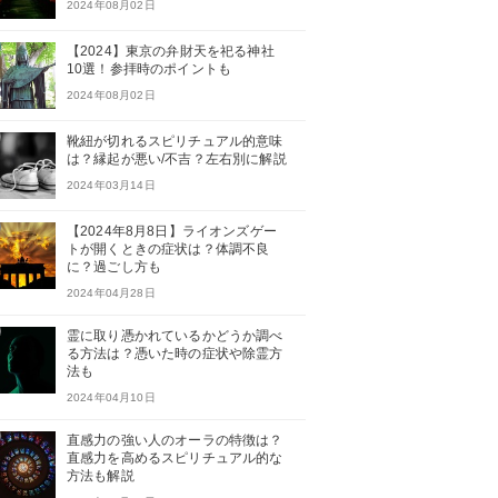
2024年08月02日
【2024】東京の弁財天を祀る神社
10選！参拝時のポイントも
2024年08月02日
靴紐が切れるスピリチュアル的意味
は？縁起が悪い/不吉？左右別に解説
2024年03月14日
【2024年8月8日】ライオンズゲー
トが開くときの症状は？体調不良
に？過ごし方も
2024年04月28日
霊に取り憑かれているかどうか調べ
る方法は？憑いた時の症状や除霊方
法も
2024年04月10日
直感力の強い人のオーラの特徴は？
直感力を高めるスピリチュアル的な
方法も解説