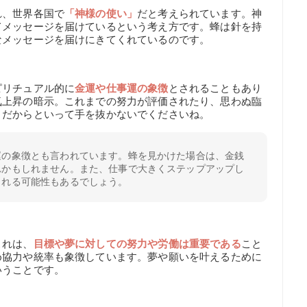
れ、世界各国で
「神様の使い」
だと考えられています。神
てメッセージを届けているという考え方です。蜂は針を持
なメッセージを届けにきてくれているのです。
ピリチュアル的に
金運や仕事運の象徴
とされることもあり
気上昇の暗示。これまでの努力が評価されたり、思わぬ臨
。だからといって手を抜かないでくださいね。
運の象徴とも言われています。蜂を見かけた場合は、金銭
れかもしれません。また、仕事で大きくステップアップし
される可能性もあるでしょう。
これは、
目標や夢に対しての努力や労働は重要である
こと
め協力や統率も象徴しています。夢や願いを叶えるために
いうことです。