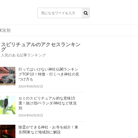
状況別
スピリチュアルのアクセスランキン
グ
人気のある記事ランキング
行ってはいけない神社仏閣ランキン
グTOP10！特徴・行くべき神社の見
つけ方も
2024年08月02日
セミのスピリチュアル的な意味15
選！抜け殻/ベランダ/神社など状況
別
2024年04月28日
除霊ができる神社・お寺を紹介！東
京/関東など地域別に解説