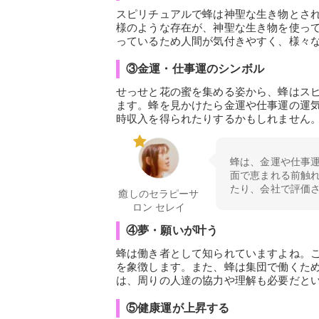
スピリチュアルで蜂は神聖な生き物とさ
様のような存在が、神聖な生き物を使っ
っているため人間が気付きやすく、様々
③金運・仕事運のシンボル
せっせと花の蜜を集める姿から、蜂はス
ます。蜂を見かけたら金運や仕事運の運
時収入を得られたりするかもしれません
蜂は、金運や仕事
面で恵まれる前触
たり、会社で評価
癒しのセラピーサ
ロン セレイ
④夢・願いが叶う
蜂は働き者として知られていますよね。
を象徴します。また、蜂は集団で働くた
は、周りの人達の協力や理解も必要だと
⑤健康運が上昇する