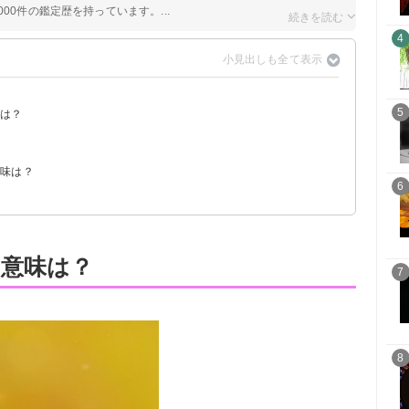
00件の鑑定歴を持っています。...
4
5
ジは？
？
？
意味は？
6
？
意味は？
7
8