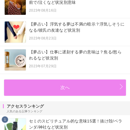
前で/泣くなど状況別意味
2023年08月16日
【夢占い】浮気する夢は不満の暗示？浮気しそうに
なる/彼氏の友達など状況別
2023年08月23日
【夢占い】仕事に遅刻する夢の意味は？焦る/怒ら
れるなど状況別
2023年07月29日
次へ
アクセスランキング
人気のある記事ランキング
1
セミのスピリチュアル的な意味15選！抜け殻/ベラ
ンダ/神社など状況別