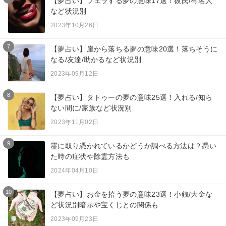
【夢占い】フェラする夢の意味17選！彼氏/有名人
など状況別
2023年10月26日
7
【夢占い】崖から落ちる夢の意味20選！落ちそうに
なる/友達/助かるなど状況別
2023年09月12日
8
【夢占い】タトゥーの夢の意味25選！入れる/知ら
ない間に/家族など状況別
2023年11月02日
9
霊に取り憑かれているかどうか調べる方法は？憑い
た時の症状や除霊方法も
2024年04月10日
10
【夢占い】お金を拾う夢の意味23選！小銭/大金な
ど状況別暗示や宝くじとの関係も
2023年09月23日