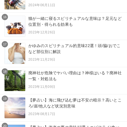
2024年06月11日
16
猫が一緒に寝るスピリチュアルな意味は？足元など
位置別・得られる効果も
2023年12月26日
17
かゆみのスピリチュアル的意味22選！頭/脇/おでこ
など部位別に解説
2023年11月29日
18
廃神社が危険でヤバい理由は？神様はいる？廃神社
一覧・対処法も
2023年11月09日
19
【夢占い】海に飛び込む夢は不安の暗示？高いとこ
ろ/崖/他人など状況別意味
2023年08月17日
20