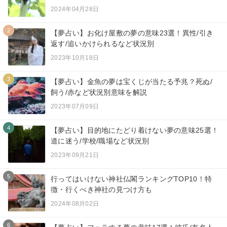
2024年04月28日
2
【夢占い】お化け屋敷の夢の意味23選！異性/引き
返す/追いかけられるなど状況別
2023年10月18日
3
【夢占い】金魚の夢は宝くじが当たる予兆？死ぬ/
飼う/赤など状況別意味を解説
2023年07月09日
4
【夢占い】目的地にたどり着けない夢の意味25選！
道に迷う/学校/職場など状況別
2023年09月21日
5
行ってはいけない神社仏閣ランキングTOP10！特
徴・行くべき神社の見つけ方も
2024年08月02日
6