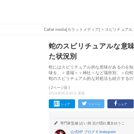
Callat media[カラットメディア]
>
スピリチュアル
蛇のスピリチュアルな意味1
た状況別
蛇にはスピリチュアル的な意味があるのを知
味を、＜道端＞＜神社＞など場所別、＜白蛇
蛇のスピリチュアル的な対処法も紹介するの
( 2ページ目 )
2024年06月30日 更新
シェア
ツイート
シェア
専門家監修 |
占い師 北の隠れ魔女ゆうこ
公式HP
ブログ
X
Instagram