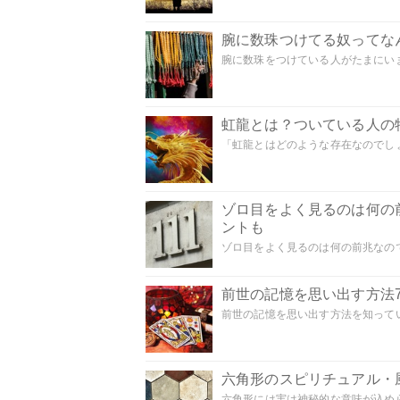
腕に数珠つけてる奴ってな
腕に数珠をつけている人がたまにいま
虹龍とは？ついている人の
「虹龍とはどのような存在なのでしょう
ゾロ目をよく見るのは何の
ントも
ゾロ目をよく見るのは何の前兆なので
前世の記憶を思い出す方法
前世の記憶を思い出す方法を知ってい
六角形のスピリチュアル・
六角形には実は神秘的な意味が込めら