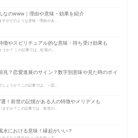
んなのwww｜理由や意味・効果を紹介
すがどのような意味・理由があ...
特徴やスピリチュアル的な意味・待ち受け効果も
か？ この記事では、虹龍の...
前兆？恋愛進展のサイン？数字別意味や見た時のポイ
しょうか？この記事では、＜恋...
7選！前世の記憶がある人の特徴やメリデメも
ますか？この記事では、前世の...
風水における意味！縁起がいい？
れており縁起がいいのを知って...