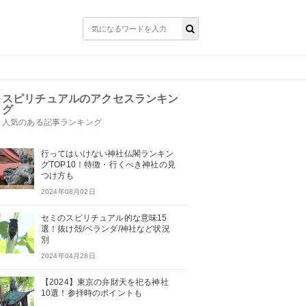
スピリチュアルのアクセスランキン
グ
人気のある記事ランキング
行ってはいけない神社仏閣ランキン
グTOP10！特徴・行くべき神社の見
つけ方も
2024年08月02日
セミのスピリチュアル的な意味15
選！抜け殻/ベランダ/神社など状況
別
2024年04月28日
【2024】東京の弁財天を祀る神社
10選！参拝時のポイントも