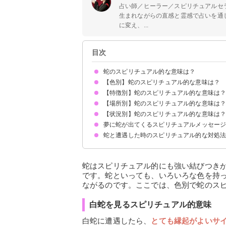
占い師／ヒーラー／スピリチュアルセ
生まれながらの直感と霊感で占いを通
に変え、...
目次
蛇のスピリチュアル的な意味は？
【色別】蛇のスピリチュアル的な意味は？
①幸運の到来
②恋愛運UP
③ビジネスチャンスの訪れ
④悩みの解決
⑤金運UP
状況によって意味が決まる
【特徴別】蛇のスピリチュアル的な意味は
白蛇を見るスピリチュアル的意味
緑の蛇を見るスピリチュアル的意味
茶色の蛇を見るスピリチュアル的意味
黒蛇を見るスピリチュアル的意味
【場所別】蛇のスピリチュアル的な意味は
死んだ蛇を見るスピリチュアル的意味
小さい蛇を見るスピリチュアル的意味
とぐろを巻いている蛇を見るスピリチュアル的意
つがいの蛇を見るスピリチュアル的意味
アオダイショウを見るスピリチュアル的意味
【状況別】蛇のスピリチュアル的な意味は
道端で蛇を見るスピリチュアル的意味
庭で蛇を見るスピリチュアル的意味
玄関で蛇を見るスピリチュアル的意味
神社・お寺で蛇を見るスピリチュアル的意味
お墓で蛇を見るスピリチュアル的意味
夢に蛇が出てくるスピリチュアルメッセー
蛇が目の前を横切るスピリチュアル的意味
蛇をよく見るスピリチュアル的意味
蛇を踏むスピリチュアル的意味
蛇の抜け殻を見るスピリチュアル的意味
蛇と遭遇した時のスピリチュアル的な対処
落ち着いて距離を取る
心の中で挨拶する
蛇はスピリチュアル的にも強い結びつき
です。蛇といっても、いろいろな色を持
ながるのです。ここでは、色別で蛇のス
白蛇を見るスピリチュアル的意味
白蛇に遭遇したら、
とても縁起がよいサ