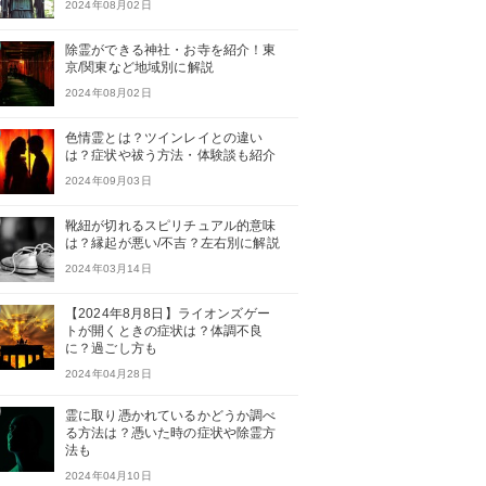
2024年08月02日
除霊ができる神社・お寺を紹介！東
京/関東など地域別に解説
2024年08月02日
色情霊とは？ツインレイとの違い
は？症状や祓う方法・体験談も紹介
2024年09月03日
靴紐が切れるスピリチュアル的意味
は？縁起が悪い/不吉？左右別に解説
2024年03月14日
【2024年8月8日】ライオンズゲー
トが開くときの症状は？体調不良
に？過ごし方も
2024年04月28日
霊に取り憑かれているかどうか調べ
る方法は？憑いた時の症状や除霊方
法も
2024年04月10日