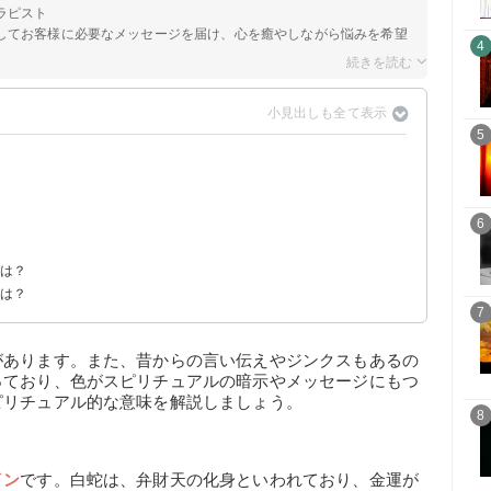
ラピスト
してお客様に必要なメッセージを届け、心を癒やしながら悩みを希望
4
5
？
6
？
味
？
ジは？
法は？
7
があります。また、昔からの言い伝えやジンクスもあるの
っており、色がスピリチュアルの暗示やメッセージにもつ
ピリチュアル的な意味を解説しましょう。
8
イン
です。白蛇は、弁財天の化身といわれており、金運が