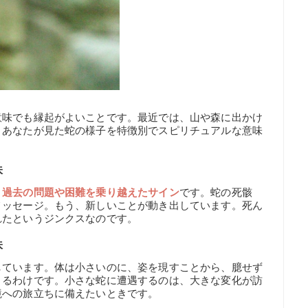
意味でも縁起がよいことです。最近では、山や森に出かけ
。あなたが見た蛇の様子を特徴別でスピリチュアルな意味
味
、
過去の問題や困難を乗り越えたサイン
です。蛇の死骸
メッセージ。もう、新しいことが動き出しています。死ん
れたというジンクスなのです。
味
しています。体は小さいのに、姿を現すことから、臆せず
きるわけです。小さな蛇に遭遇するのは、大きな変化が訪
境への旅立ちに備えたいときです。