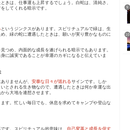
たときは、仕事運も上昇するでしょう。白蛇は、清純さ、
9
方をしてくれる暗示です。
る
というジンクスがあります。スピリチュアルで緑は、生
ため、緑の蛇に遭遇したときは、願いが実り豊かなものに
10
を見つめ、内面的な成長を遂げられる暗示でもあります。
自身に誠実であることが幸運のカギになると伝えていま
味
はありませんが、
安泰な日々が送れる
サインです。しか
よいとされる生き物なので、遭遇したときは何か幸運な出
色から大地を連想させます。
ります。忙しい毎日でも、休息を求めてキャンプや登山な
事です。スピリチュアル的意味は、
自己変革と成長を促す