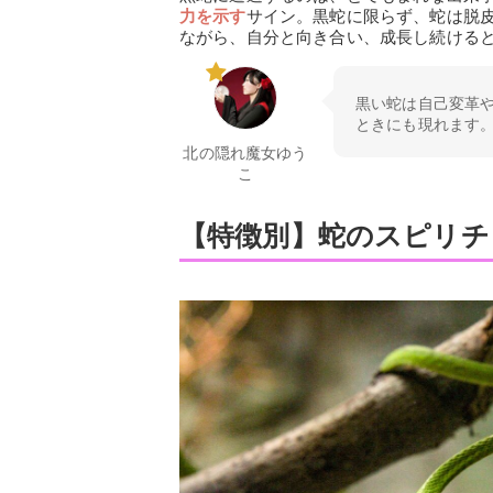
力を示す
サイン。黒蛇に限らず、蛇は脱
ながら、自分と向き合い、成長し続ける
黒い蛇は自己変革
ときにも現れます
北の隠れ魔女ゆう
こ
【特徴別】蛇のスピリチ