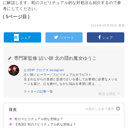
に解説します。蛇のスピリチュアル的な対処法も紹介するので参
考にしてください。
( 5ページ目 )
2024年06月30日 更新
シェア
ツイート
シェア
専門家監修 |
占い師 北の隠れ魔女ゆうこ
公式HP
ブログ
X
Instagram
占い師／ヒーラー／スピリチュアルセラピスト
生まれながらの直感と霊感で占いを通してお客様に必要なメッセ
ージを届け、心を癒やしながら悩みを希望に変え、...
ライターの記事一覧
目次
蛇のスピリチュアル的な意味は？
【色別】蛇のスピリチュアル的な意味は？
①幸運の到来
②恋愛運UP
③ビジネスチャンスの訪れ
④悩みの解決
⑤金運UP
状況によって意味が決まる