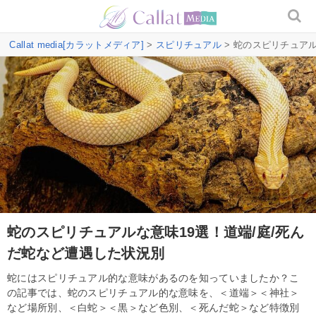
Callat media[カラットメディア]
>
スピリチュアル
> 蛇のスピリチュア
蛇のスピリチュアルな意味19選！道端/庭/死ん
だ蛇など遭遇した状況別
蛇にはスピリチュアル的な意味があるのを知っていましたか？こ
の記事では、蛇のスピリチュアル的な意味を、＜道端＞＜神社＞
など場所別、＜白蛇＞＜黒＞など色別、＜死んだ蛇＞など特徴別