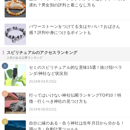
遅れ？男女別の評判と着こなし方も
パワーストーンをつけてる女はヤバい？おばさん
感？評判や身につけるポイントも
スピリチュアルのアクセスランキング
人気のある記事ランキング
1
セミのスピリチュアル的な意味15選！抜け殻/ベラ
ンダ/神社など状況別
2024年04月28日
2
行ってはいけない神社仏閣ランキングTOP10！特
徴・行くべき神社の見つけ方も
2024年08月02日
3
自分に縁のある・合う神社は生年月日から分かる！
調べ方・自動計算ツールも