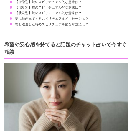
【特徴別】蛇のスピリチュアル的な意味は？
白蛇を見るスピリチュアル的意味
緑の蛇を見るスピリチュアル的意味
茶色の蛇を見るスピリチュアル的意味
黒蛇を見るスピリチュアル的意味
【場所別】蛇のスピリチュアル的な意味は？
死んだ蛇を見るスピリチュアル的意味
小さい蛇を見るスピリチュアル的意味
とぐろを巻いている蛇を見るスピリチュアル的意味
つがいの蛇を見るスピリチュアル的意味
アオダイショウを見るスピリチュアル的意味
【状況別】蛇のスピリチュアル的な意味は？
道端で蛇を見るスピリチュアル的意味
庭で蛇を見るスピリチュアル的意味
玄関で蛇を見るスピリチュアル的意味
神社・お寺で蛇を見るスピリチュアル的意味
お墓で蛇を見るスピリチュアル的意味
夢に蛇が出てくるスピリチュアルメッセージは？
蛇が目の前を横切るスピリチュアル的意味
蛇をよく見るスピリチュアル的意味
蛇を踏むスピリチュアル的意味
蛇の抜け殻を見るスピリチュアル的意味
蛇と遭遇した時のスピリチュアル的な対処法は？
落ち着いて距離を取る
心の中で挨拶する
希望や安心感を持てると話題のチャット占いで今すぐ
相談