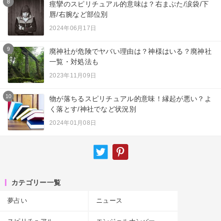
8
痙攣のスピリチュアル的意味は？右まぶた/涙袋/下
唇/右腕など部位別
2024年06月17日
9
廃神社が危険でヤバい理由は？神様はいる？廃神社
一覧・対処法も
2023年11月09日
10
物が落ちるスピリチュアル的意味！縁起が悪い？よ
く落とす/神社でなど状況別
2024年01月08日
カテゴリー一覧
夢占い
ニュース