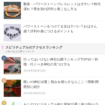
数珠・パワーストーンブレスレットはダサい？時代
遅れ？男女別の評判と着こなし方も
パワーストーンをつけてる女はヤバい？おばさん
感？評判や身につけるポイントも
スピリチュアルのアクセスランキング
人気のある記事ランキング
1
行ってはいけない神社仏閣ランキングTOP10！特
徴・行くべき神社の見つけ方も
2024年08月02日
2
呪いの神社10選｜恨みを晴らすならここ！関東/関
西別に紹介
2024年08月02日
3
セミのスピリチュアル的な意味15選！抜け殻/ベラ