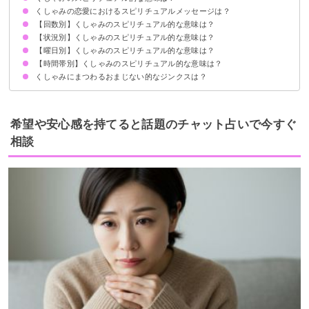
くしゃみの恋愛におけるスピリチュアルメッセージは？
①負のエネルギーの浄化
②誰かに思われている
③くしゃみは天使の訪れ
状況によって意味が決まる
【回数別】くしゃみのスピリチュアル的な意味は？
恋愛運UPのサイン
【状況別】くしゃみのスピリチュアル的な意味は？
くしゃみを1回するスピリチュアル的意味
くしゃみを2回するスピリチュアル的意味
くしゃみを3回するスピリチュアル的意味
くしゃみを4回するスピリチュアル的意味
くしゃみを5回するスピリチュアル的意味
【曜日別】くしゃみのスピリチュアル的な意味は？
くしゃみが出そうで出ないスピリチュアル的意味
くしゃみと一緒に鼻水も出る
くしゃみが止まらない
くしゃみがよく出る・連発する
太陽をみるとくしゃみがでる
神社でくしゃみが出る
風邪を引いてくしゃみが出る
花粉症でくしゃみが出る
くしゃみと一緒に咳も出る
【時間帯別】くしゃみのスピリチュアル的な意味は？
くしゃみが月曜日に出るスピリチュアル的意味
くしゃみが火曜日に出るスピリチュアル的意味
くしゃみが水曜日に出るスピリチュアル的意味
くしゃみが木曜日に出るスピリチュアル的意味
くしゃみが金曜日に出るスピリチュアル的意味
くしゃみが土曜日に出るスピリチュアル的意味
くしゃみが日曜日に出るスピリチュアル的意味
くしゃみにまつわるおまじない的なジンクスは？
夜にくしゃみが出るスピリチュアル的意味
夜中にくしゃみが出るスピリチュアル的意味
昼にくしゃみが出るスピリチュアル的意味
朝にくしゃみが出るスピリチュアル的意味
願い事が叶う
相手のことを想うと復縁のチャンスが訪れる
希望や安心感を持てると話題のチャット占いで今すぐ
相談