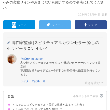
ゃみの恋愛サインやおまじないも紹介するので参考にしてくださ
い。
2024年09月04日 更新
シェア
ツイート
シェア
専門家監修 |
スピリチュアルカウンセラー 癒しの
セラピーサロン セレイ
公式HP
Instagram
占い師/スピリチュアルセラピスト/縁結びヒーラー/ツインレイ鑑
定師
不思議な導きからデビュー2年半で約5000件の鑑定歴を持ってい
ます。...
ライターの記事一覧
目次
くしゃみにスピリチュアル・霊的な意味があるって本当？
くしゃみのスピリチュアル的な意味は？