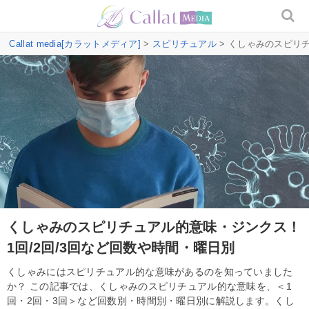
Callat media[カラットメディア]
>
スピリチュアル
> くしゃみのスピリ
くしゃみのスピリチュアル的意味・ジンクス！
1回/2回/3回など回数や時間・曜日別
くしゃみにはスピリチュアル的な意味があるのを知っていました
か？ この記事では、くしゃみのスピリチュアル的な意味を、＜1
回・2回・3回＞など回数別・時間別・曜日別に解説します。くし