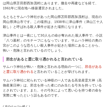
は岡山県苫田郡西加茂村にあります。撤去や再建などを経て、
1961年に現在地へ移築遷宮されました。
もともとサムハラ神社があった岡山県苫田郡西加茂村は、現在の
岡山県津山市です。この場所は、1938年に津山事件（津山三十人
殺し）と呼ばれる殺人事件が起きた場所になります。
津山事件とは一夜にして30人もの命が奪われた殺人事件で、小説
「八つ墓村」のモチーフにもなっています。サムハラ神社の奥の
宮がこのような恐ろしい殺人事件が起きた場所にあることから、
怖い・危険と言われているのでしょう。
邪念があると霊に取り憑かれると言われている
サムハラ神社が怖い・危険と言われる理由の一つに、
邪念がある
と霊に取り憑かれる
と言われていることが挙げられます。
サムハラ神社に祀られている神様の一人である高皇産霊大神（高
御産巣日神）は、邪念を持った者にのみ当たる弓矢を持っている
とされています。また、その弓矢によって悪い心を持つ者の命を
実際に奪ったという話もあるのです。
( 次のページへ続く )