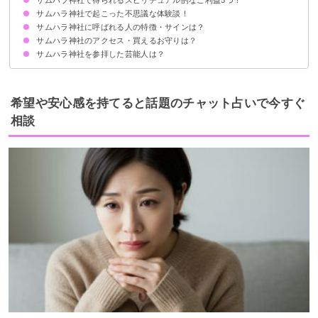
サムハラ神社で起こった不思議な体験談！
①厄除け
②無傷無病
③延命長寿
④開招福服
⑤五穀豊穣
サムハラ神社に呼ばれる人の特徴・サインは？
①人間関係が改善した体験談
②心が楽になった体験談
③体が軽くなった体験談
④仕事が成功した体験談
サムハラ神社のアクセス・買えるお守りは？
サムハラ神社を参拝した芸能人は？
アクセス
指輪型のお守り「御神環」
買えるお守り
御朱印
希望や安心感を持てると話題のチャット占いで今すぐ
相談