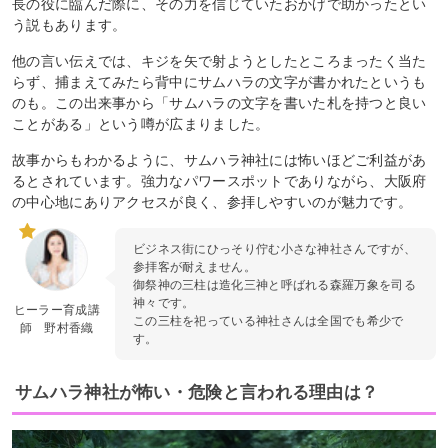
長の役に臨んだ際に、その力を信じていたおかげで助かったとい
う説もあります。
他の言い伝えでは、キジを矢で射ようとしたところまったく当た
らず、捕まえてみたら背中にサムハラの文字が書かれたというも
のも。この出来事から「サムハラの文字を書いた札を持つと良い
ことがある」という噂が広まりました。
故事からもわかるように、サムハラ神社には怖いほどご利益があ
るとされています。強力なパワースポットでありながら、大阪府
の中心地にありアクセスが良く、参拝しやすいのが魅力です。
ビジネス街にひっそり佇む小さな神社さんですが、
参拝客が耐えません。
御祭神の三柱は造化三神と呼ばれる森羅万象を司る
神々です。
ヒーラー育成講
この三柱を祀っている神社さんは全国でも希少で
師 野村香織
す。
サムハラ神社が怖い・危険と言われる理由は？