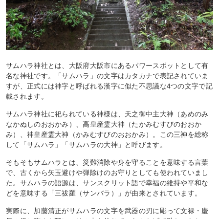
サムハラ神社とは、大阪府大阪市にあるパワースポットとして有
名な神社です。「サムハラ」の文字はカタカナで表記されていま
すが、正式には神字と呼ばれる漢字に似た不思議な4つの文字で記
載されます。
サムハラ神社に祀られている神様は、天之御中主大神（あめのみ
なかぬしのおおかみ）、高皇産霊大神（たかみむすびのおおか
み）、神皇産霊大神（かみむすびのおおかみ）。この三神を総称
して「サムハラ」「サムハラの大神」と呼びます。
そもそもサムハラとは、災難消除や身を守ることを意味する言葉
で、古くから矢玉避けや弾除けのお守りとしても使われていまし
た。サムハラの語源は、サンスクリット語で幸福の維持や平和な
どを意味する「三祓羅（サンバラ）」が由来とされています。
実際に、加藤清正がサムハラの文字を武器の刃に彫って文禄・慶