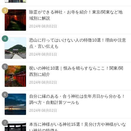
3
除霊ができる神社・お寺を紹介！東京/関東など地
域別に解説
2024年08月02日
4
恐山に行ってはいけない人の特徴10選！理由や注意
点・言い伝えも
2024年08月01日
5
呪いの神社10選｜恨みを晴らすならここ！関東/関
西別に紹介
2024年08月02日
6
自分に縁のある・合う神社は生年月日から分かる！
調べ方・自動計算ツールも
2024年08月02日
7
本当に神様がいる神社15選！見分け方や神様がいな
い神社の特徴も