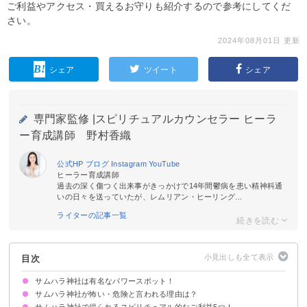
ご利益やアクセス・買えるお守りも紹介するので参考にしてくだ
さい。
2024年08月01日 更新
シェア
ツイート
シェア
専門家監修 |
スピリチュアルカウンセラー ヒーラ
ー育成講師 野村香織
公式HP
ブログ
Instagram
YouTube
ヒーラー育成講師
過去の深く傷つく出来事がきっかけで14年間鬱病を患い精神科通
いの日々を送っていたが、レムリアン・ヒーリング...
ライターの記事一覧
目次
サムハラ神社は有名なパワースポット！
サムハラ神社が怖い・危険と言われる理由は？
サムハラ神社で得られるスピリチュアル的なご利益5つ！
かつてサムハラ神社があった場所で殺人事件が起きた
邪念があると霊に取り憑かれると言われている
霊感が強い人は不思議な体験をする
サムハラ神社で授かれる指輪のお守りは正しく扱わないと不幸になる
ご利益がすごすぎる