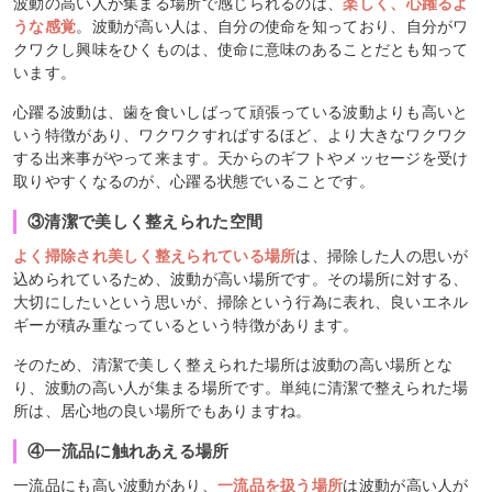
波動の高い人が集まる場所で感じられるのは、
楽しく、心躍るよ
うな感覚
。波動が高い人は、自分の使命を知っており、自分がワ
クワクし興味をひくものは、使命に意味のあることだとも知って
います。
心躍る波動は、歯を食いしばって頑張っている波動よりも高いと
いう特徴があり、ワクワクすればするほど、より大きなワクワク
する出来事がやって来ます。天からのギフトやメッセージを受け
取りやすくなるのが、心躍る状態でいることです。
③清潔で美しく整えられた空間
よく掃除され美しく整えられている場所
は、掃除した人の思いが
込められているため、波動が高い場所です。その場所に対する、
大切にしたいという思いが、掃除という行為に表れ、良いエネル
ギーが積み重なっているという特徴があります。
そのため、清潔で美しく整えられた場所は波動の高い場所とな
り、波動の高い人が集まる場所です。単純に清潔で整えられた場
所は、居心地の良い場所でもありますね。
④一流品に触れあえる場所
一流品にも高い波動があり、
一流品を扱う場所
は波動が高い人が