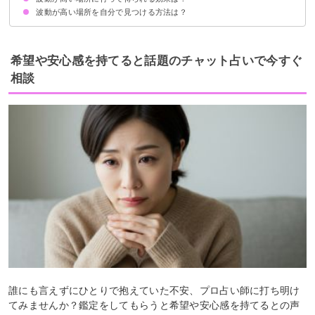
波動が高い場所を自分で見つける方法は？
波動が高い人と繋がることができる
運が良くなる
向上心を持ててアクティブになる
居心地の良さを感じる
お金の流れが良くなる
直感的に「呼ばれている」と感じるかどうか
清潔感があるかどうか
向上心やワクワク感を感じるかどうか
希望や安心感を持てると話題のチャット占いで今すぐ
相談
誰にも言えずにひとりで抱えていた不安、プロ占い師に打ち明け
てみませんか？鑑定をしてもらうと希望や安心感を持てるとの声