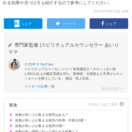
れる効果や見つけ方も紹介するので参考にしてください。
2024年03月19日 更新
シェア
ツイート
シェア
専門家監修 |
スピリチュアルカウンセラー あいり
ママ
公式HP
X
YouTube
スピリチュアルメッセンジャー/ 前世鑑定士 / タロット占い師
1,800人以上の鑑定実績を持ち、龍神様・天使様など天界からのメ
ッセージを降ろしている。 雑誌「美人百花...
ライターの記事一覧
目次
波動が高い人が集まる場所はある？
波動が高い人が集まる場所の特徴・共通点5選！
波動が高い人が集まる場所10選！
①リラックスを得られる場所
②心躍る場所
③清潔で美しく整えられた空間
④一流品に触れあえる場所
⑤ずっといたいと感じる場所
波動が高い場所に行って得られる効果は？
①図書館
②美術館
③テーマパーク
④神社仏閣
⑤島
⑥ヨガスクール
⑦スポーツジム
⑧星付きのレストラン
⑨一流ホテル
⑩パワースポット