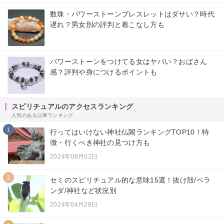
数珠・パワーストーンブレスレットはダサい？時代
遅れ？男女別の評判と着こなし方も
パワーストーンをつけてる女はヤバい？おばさん
感？評判や身につけるポイントも
スピリチュアルのアクセスランキング
人気のある記事ランキング
1
行ってはいけない神社仏閣ランキングTOP10！特
徴・行くべき神社の見つけ方も
2024年08月02日
2
セミのスピリチュアル的な意味15選！抜け殻/ベラ
ンダ/神社など状況別
2024年04月28日