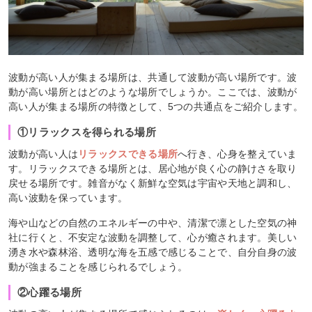
波動が高い人が集まる場所は、共通して波動が高い場所です。波
動が高い場所とはどのような場所でしょうか。ここでは、波動が
高い人が集まる場所の特徴として、5つの共通点をご紹介します。
①リラックスを得られる場所
波動が高い人は
リラックスできる場所
へ行き、心身を整えていま
す。リラックスできる場所とは、居心地が良く心の静けさを取り
戻せる場所です。雑音がなく新鮮な空気は宇宙や天地と調和し、
高い波動を保っています。
海や山などの自然のエネルギーの中や、清潔で凛とした空気の神
社に行くと、不安定な波動を調整して、心が癒されます。美しい
湧き水や森林浴、透明な海を五感で感じることで、自分自身の波
動が強まることを感じられるでしょう。
②心躍る場所