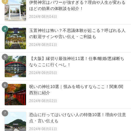
3
伊勢神宮はパワーが強すぎる？理由や人生が変わる
ほどの効果の体験談を紹介！
2024年08月04日
4
玉置神社は怖い？不思議体験が起こる？呼ばれる人
の歓迎サインや言い伝え・ご利益も
2024年08月01日
5
【大阪】縁切り最強神社11選！仕事/離婚/悪縁断ち
ならここに行くべし！
2024年09月05日
6
呪いの神社10選｜恨みを晴らすならここ！関東/関
西別に紹介
2024年08月02日
7
恐山に行ってはいけない人の特徴10選！理由や注意
点・言い伝えも
2024年08月01日