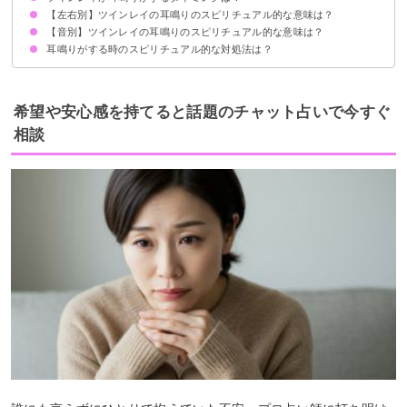
【左右別】ツインレイの耳鳴りのスピリチュアル的な意味は？
出会ってすぐ
サイレント期間
統合前
【音別】ツインレイの耳鳴りのスピリチュアル的な意味は？
左耳の耳鳴りのスピリチュアル的意味
右耳の耳鳴りのスピリチュアル的意味
耳鳴りがする時のスピリチュアル的な対処法は？
「ピー」という音の耳鳴りがするスピリチュアル的意味
「キーン」という音の耳鳴りがするスピリチュアル的意味
高音の耳鳴りがするスピリチュアル的意味
低音の耳鳴りがするスピリチュアル的意味
瞑想をする
ツインレイからのメッセージを受け取り生活に活かす
お参りをする
希望や安心感を持てると話題のチャット占いで今すぐ
相談