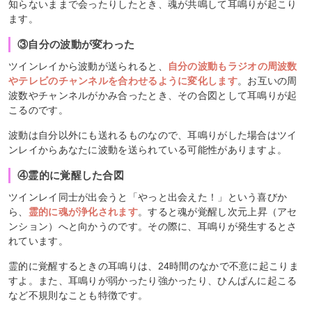
知らないままで会ったりしたとき、魂が共鳴して耳鳴りが起こり
ます。
③自分の波動が変わった
ツインレイから波動が送られると、
自分の波動もラジオの周波数
やテレビのチャンネルを合わせるように変化します
。お互いの周
波数やチャンネルがかみ合ったとき、その合図として耳鳴りが起
こるのです。
波動は自分以外にも送れるものなので、耳鳴りがした場合はツイ
ンレイからあなたに波動を送られている可能性がありますよ。
④霊的に覚醒した合図
ツインレイ同士が出会うと「やっと出会えた！」という喜びか
ら、
霊的に魂が浄化されます
。すると魂が覚醒し次元上昇（アセ
ンション）へと向かうのです。その際に、耳鳴りが発生するとさ
れています。
霊的に覚醒するときの耳鳴りは、24時間のなかで不意に起こりま
すよ。また、耳鳴りが弱かったり強かったり、ひんぱんに起こる
など不規則なことも特徴です。