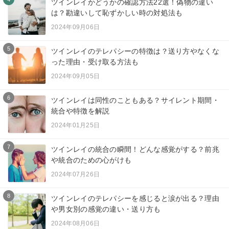
ツインレイかどうかの確認方法22選！偽物の違い
は？勘違いして恥ずかしい時の対処法も
2024年09月06日
5
ツインレイのテレパシーの特徴は？送り方やなくな
った理由・受け取る方法も
2024年09月05日
6
ツインレイは同性のこともある？サイレント期間・
統合や特徴を解説
2024年01月25日
7
ツインレイの統合の瞬間！どんな感覚がする？前兆
や統合のための心がけも
2024年07月26日
8
ツインレイのテレパシーを感じると涙が出る？理由
や男女別の感覚の違い・送り方も
2024年08月06日