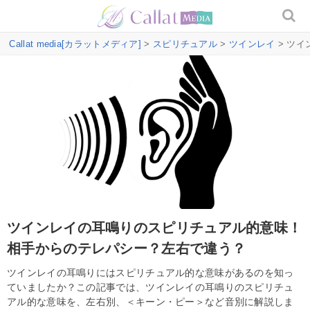
Callat media[カラットメディア]
>
スピリチュアル
>
ツインレイ
> ツ
ツインレイの耳鳴りのスピリチュアル的意味！
相手からのテレパシー？左右で違う？
ツインレイの耳鳴りにはスピリチュアル的な意味があるのを知っ
ていましたか？この記事では、ツインレイの耳鳴りのスピリチュ
アル的な意味を、左右別、＜キーン・ピー＞など音別に解説しま